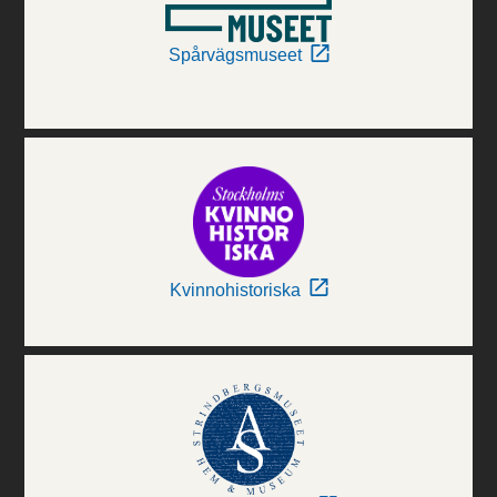
Spårvägsmuseet
Kvinnohistoriska