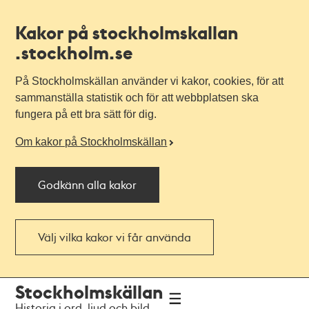
Kakor på stockholmskallan
.stockholm.se
På Stockholmskällan använder vi kakor, cookies, för att
sammanställa statistik och för att webbplatsen ska
fungera på ett bra sätt för dig.
Om kakor på Stockholmskällan
Godkänn alla kakor
Välj vilka kakor vi får använda
Till
Till
Stockholmskällan
navigationen
huvudinnehållet
Historia i ord, ljud och bild