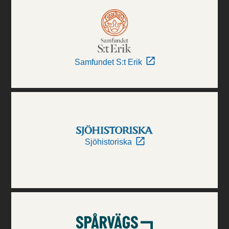
Samfundet S:t Erik
Sjöhistoriska