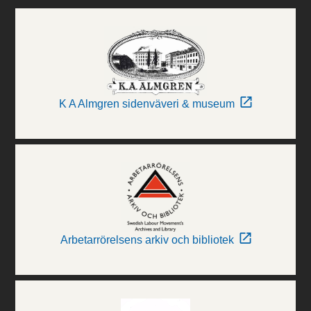
K A Almgren sidenväveri & museum
Arbetarrörelsens arkiv och bibliotek