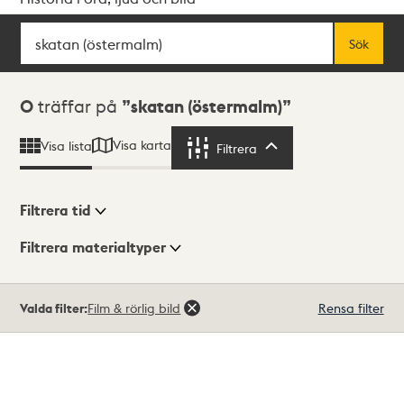
Sök
Fritextsök
Sök
Sökresultat
0
träffar på
skatan (östermalm)
Visa karta
Visa lista
Filtrera
Filtrera
Filtrera tid
Filtrera materialtyper
Visningsläge
Totalt
Valda filter:
Film & rörlig bild
Rensa filter
0
träffar
Lista
Karta