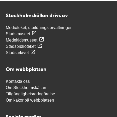
Kontakt
Stockholmskällan
Stockholmskällan drivs av
Medioteket, utbildningsförvaltningen
Stadsmuseet
Medeltidsmuseet
Stadsbiblioteket
Stadsarkivet
Om webbplatsen
Kontakta oss
Om Stockholmskällan
Tillgänglighetsredogörelse
Om kakor på webbplatsen
Sociala medier