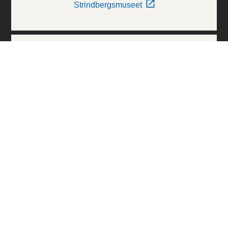
Strindbergsmuseet
Thielska Galleriet
Världskulturmuseerna