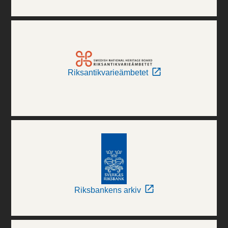
Riksantikvarieämbetet
Riksbankens arkiv