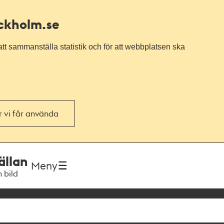
ockholm.se
tt sammanställa statistik och för att webbplatsen ska
or vi får använda
ällan
Meny
h bild