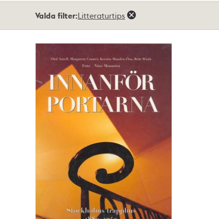
Totalt
Valda filter:
Litteraturtips
1
träffar