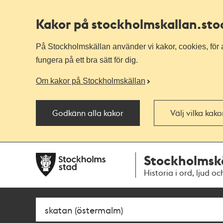
Kakor på stockholmskallan
.st
På Stockholmskällan använder vi kakor, cookies, för a
fungera på ett bra sätt för dig.
Om kakor på Stockholmskällan
Godkänn alla kakor
Välj vilka kak
Till
Till
Stockholmsk
navigationen
huvudinnehållet
Historia i ord, ljud oc
Sök
Fritextsök