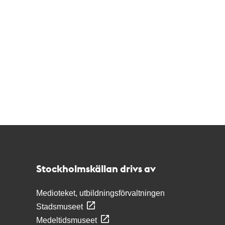
Kontakt
Stockholmskällan
Stockholmskällan drivs av
Medioteket, utbildningsförvaltningen
Stadsmuseet
Medeltidsmuseet