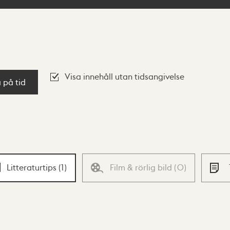
Visa innehåll utan tidsangivelse
a på tid
Litteraturtips
(
1
)
Film & rörlig bild
(
0
)