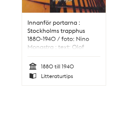
Innanför portarna :
Stockholms trapphus
1880-1940 / foto: Nino
Monastra ; text: Olof
Antell m.fl.
1880 till 1940
Tid
Litteraturtips
Typ