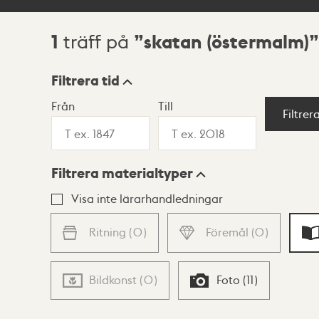
1
skatan (östermalm)
träff på
Sökresultat
Filtrera tid
Från
Till
Visningsläge
Filtrer
Filtrera materialtyper
Lista
Karta
Visa inte lärarhandledningar
Ritning
(
0
)
Föremål
(
0
)
Bildkonst
(
0
)
Foto
(
11
)