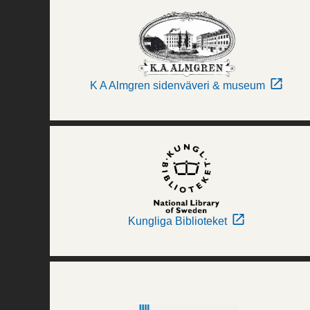
K A Almgren sidenväveri & museum
Kungliga Biblioteket