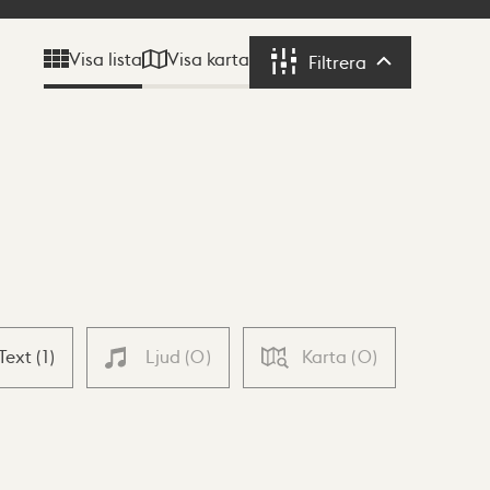
Visa karta
Visa lista
Filtrera
Filtrera
Text
(
1
)
Ljud
(
0
)
Karta
(
0
)