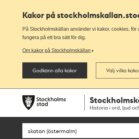
Kakor på stockholmskallan
.st
På Stockholmskällan använder vi kakor, cookies, för a
fungera på ett bra sätt för dig.
Om kakor på Stockholmskällan
Godkänn alla kakor
Välj vilka kak
Till
Till
Stockholmsk
navigationen
huvudinnehållet
Historia i ord, ljud oc
Sök
Fritextsök