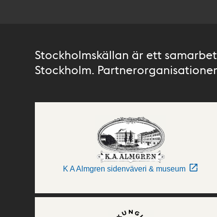
Stockholmskällan är ett samarbete
Stockholm. Partnerorganisationer 
K A Almgren sidenväveri & museum