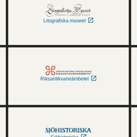
Litografiska museet
Riksantikvarieämbetet