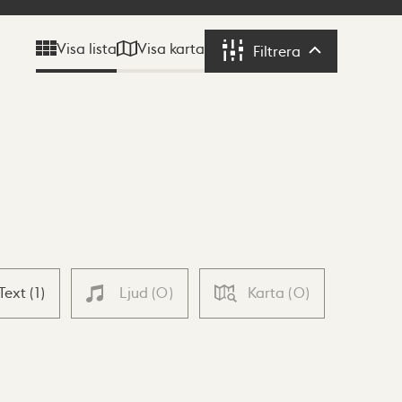
Visa karta
Visa lista
Filtrera
Filtrera
Text
(
1
)
Ljud
(
0
)
Karta
(
0
)