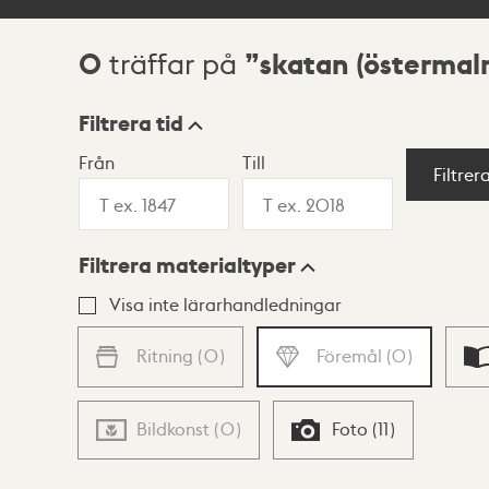
0
skatan (östermal
träffar på
Sökresultat
Filtrera tid
Från
Till
Visningsläge
Filtrer
Filtrera materialtyper
Lista
Karta
Visa inte lärarhandledningar
Ritning
(
0
)
Föremål
(
0
)
Bildkonst
(
0
)
Foto
(
11
)