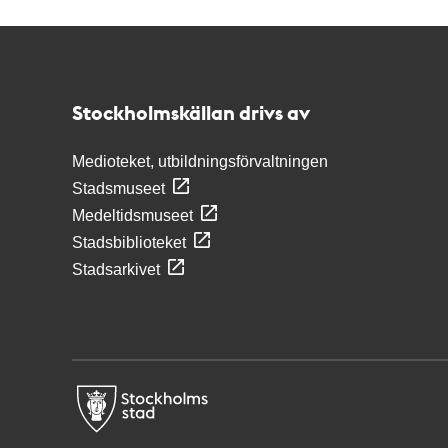
Kontakt
Stockholmskällan
Stockholmskällan drivs av
Medioteket, utbildningsförvaltningen
Stadsmuseet
Medeltidsmuseet
Stadsbiblioteket
Stadsarkivet