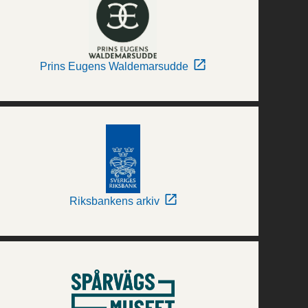
Prins Eugens Waldemarsudde
Riksbankens arkiv