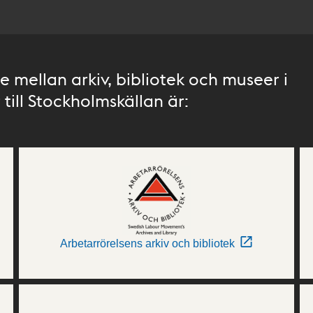
 mellan arkiv, bibliotek och museer i
till Stockholmskällan är:
Arbetarrörelsens arkiv och bibliotek