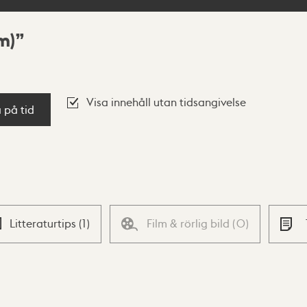
m)
Visa innehåll utan tidsangivelse
a på tid
Litteraturtips
(
1
)
Film & rörlig bild
(
0
)