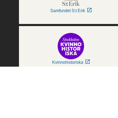
Samfundet S:t Erik
Kvinnohistoriska
Världskulturmuseerna