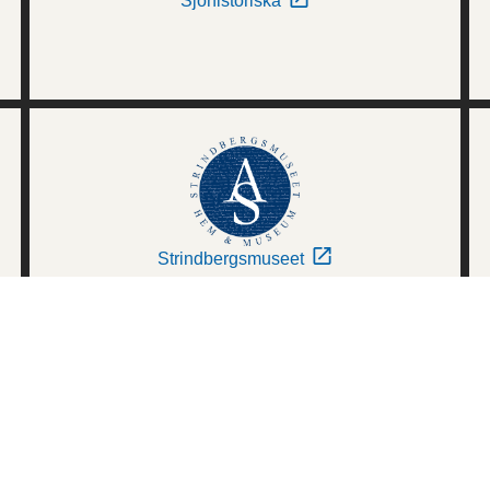
Sjöhistoriska
Strindbergsmuseet