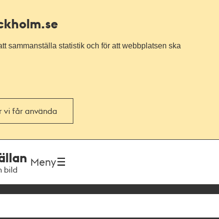
ockholm.se
tt sammanställa statistik och för att webbplatsen ska
or vi får använda
ällan
Meny
h bild