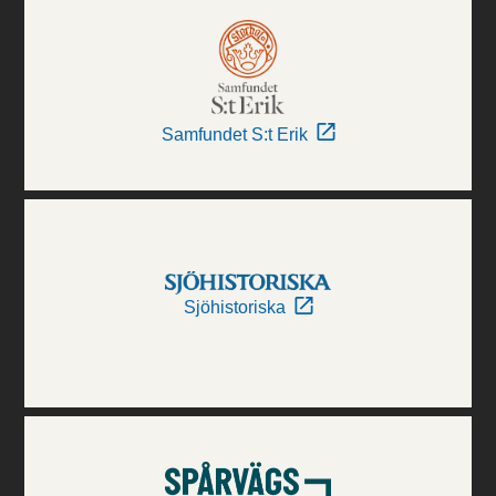
Samfundet S:t Erik
Sjöhistoriska