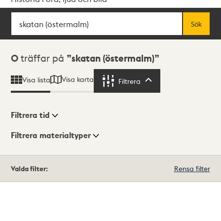
Sök
Fritextsök
Sök
Sökresultat
0
träffar på
skatan (östermalm)
Visa karta
Visa lista
Filtrera
Filtrera
Filtrera tid
Filtrera materialtyper
Visningsläge
Totalt
Valda filter:
Rensa filter
0
träffar
Lista
Karta