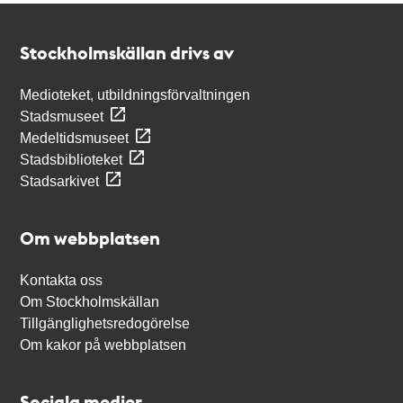
Kontakt
Stockholmskällan
Stockholmskällan drivs av
Medioteket, utbildningsförvaltningen
Stadsmuseet
Medeltidsmuseet
Stadsbiblioteket
Stadsarkivet
Om webbplatsen
Kontakta oss
Om Stockholmskällan
Tillgänglighetsredogörelse
Om kakor på webbplatsen
Sociala medier