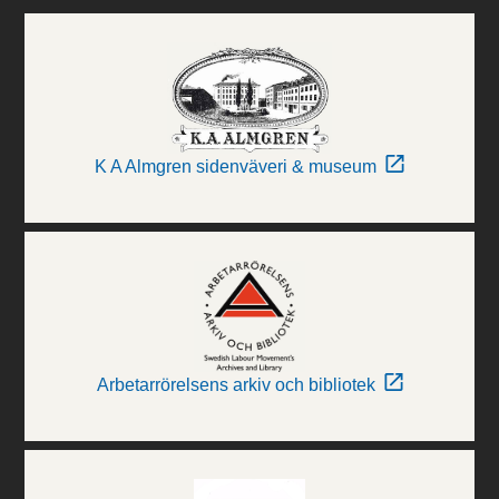
K A Almgren sidenväveri & museum
Arbetarrörelsens arkiv och bibliotek