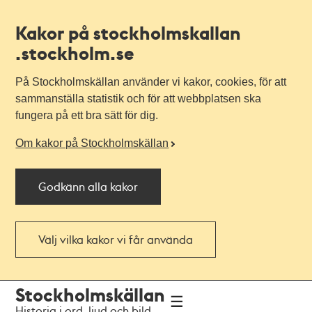
Kakor på stockholmskallan
.stockholm.se
På Stockholmskällan använder vi kakor, cookies, för att
sammanställa statistik och för att webbplatsen ska
fungera på ett bra sätt för dig.
Om kakor på Stockholmskällan
Godkänn alla kakor
Välj vilka kakor vi får använda
Till
Till
Stockholmskällan
navigationen
huvudinnehållet
Historia i ord, ljud och bild