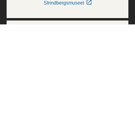
Strindbergsmuseet
Thielska Galleriet
Världskulturmuseerna