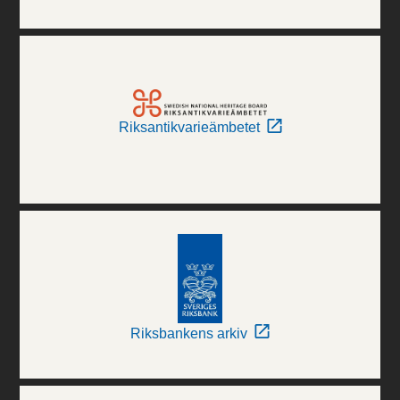
Riksantikvarieämbetet
Riksbankens arkiv