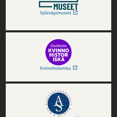
Spårvägsmuseet
Kvinnohistoriska