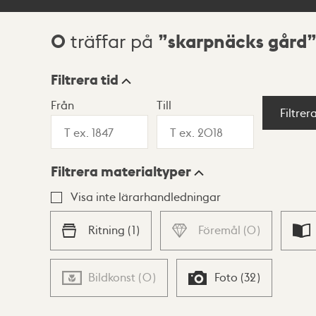
0
skarpnäcks gård
träffar på
Sökresultat
Filtrera tid
Från
Till
Visningsläge
Filtrer
Filtrera materialtyper
Lista
Karta
Visa inte lärarhandledningar
Ritning
(
1
)
Föremål
(
0
)
Bildkonst
(
0
)
Foto
(
32
)