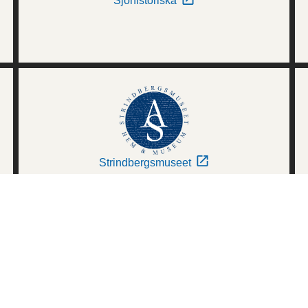
Sjöhistoriska
Strindbergsmuseet