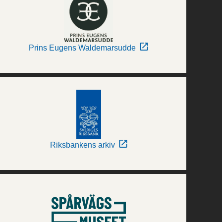
Prins Eugens Waldemarsudde
Riksbankens arkiv