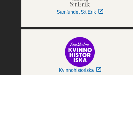
Samfundet S:t Erik
Kvinnohistoriska
Världskulturmuseerna