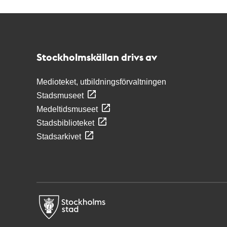
Kontakt
Stockholmskällan
Stockholmskällan drivs av
Medioteket, utbildningsförvaltningen
Stadsmuseet
Medeltidsmuseet
Stadsbiblioteket
Stadsarkivet