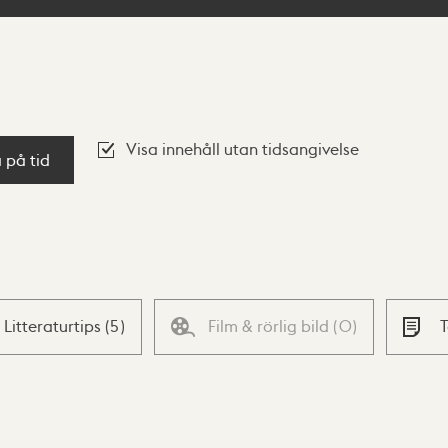
Visa innehåll utan tidsangivelse
a på tid
Litteraturtips
(
5
)
Film & rörlig bild
(
0
)