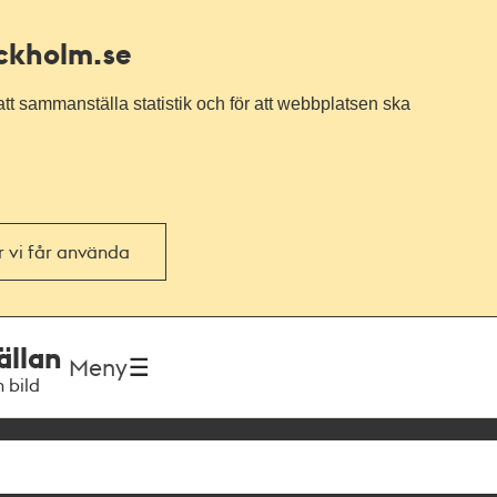
ockholm.se
tt sammanställa statistik och för att webbplatsen ska
or vi får använda
ällan
Meny
h bild