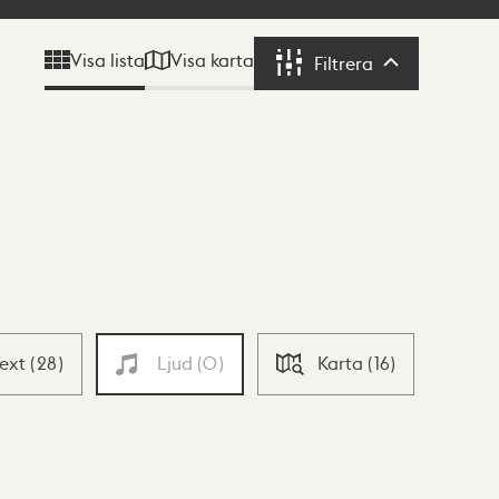
Visa karta
Visa lista
Filtrera
Filtrera
Text
(
28
)
Ljud
(
0
)
Karta
(
16
)