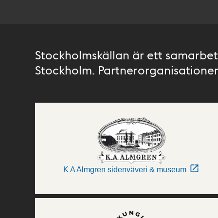
Stockholmskällan är ett samarbete
Stockholm. Partnerorganisationer 
K A Almgren sidenväveri & museum