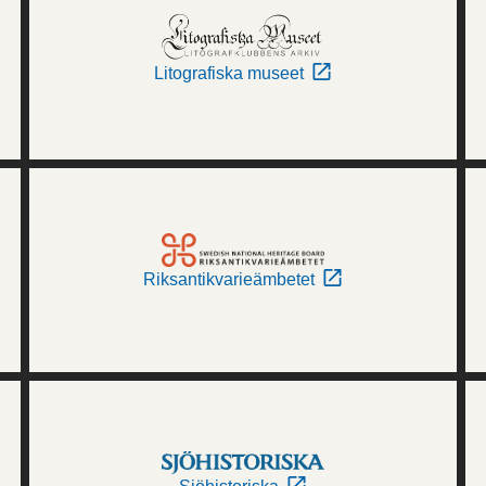
Litografiska museet
Riksantikvarieämbetet