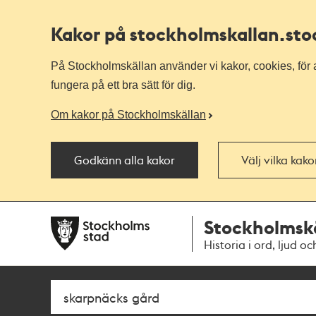
Kakor på stockholmskallan
.st
På Stockholmskällan använder vi kakor, cookies, för a
fungera på ett bra sätt för dig.
Om kakor på Stockholmskällan
Godkänn alla kakor
Välj vilka kak
Till
Till
Stockholmsk
navigationen
huvudinnehållet
Historia i ord, ljud oc
Sök
Fritextsök