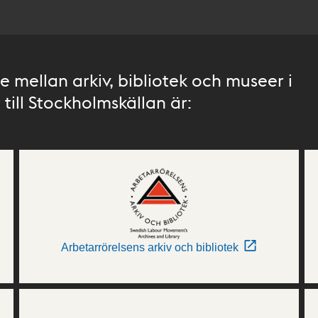
 mellan arkiv, bibliotek och museer i
till Stockholmskällan är:
Arbetarrörelsens arkiv och bibliotek