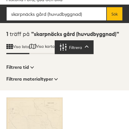
Sök
Fritextsök
Sök
Sökresultat
1
träff på
skarpnäcks gård (huvudbyggnad)
Visa karta
Visa lista
Filtrera
Filtrera
Filtrera tid
Filtrera materialtyper
Visningsläge
Totalt
1
träffar
Lista
Karta