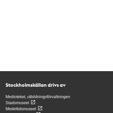
Kontakt
Stockholmskällan
Stockholmskällan drivs av
Medioteket, utbildningsförvaltningen
Stadsmuseet
Medeltidsmuseet