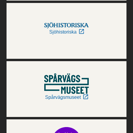
Sjöhistoriska
Spårvägsmuseet