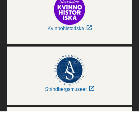
Kvinnohistoriska
Strindbergsmuseet