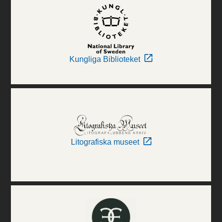
Kungliga Biblioteket
Litografiska museet