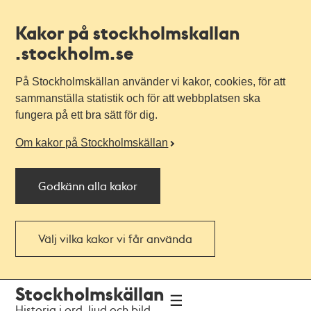
Kakor på stockholmskallan
.stockholm.se
På Stockholmskällan använder vi kakor, cookies, för att
sammanställa statistik och för att webbplatsen ska
fungera på ett bra sätt för dig.
Om kakor på Stockholmskällan
Godkänn alla kakor
Välj vilka kakor vi får använda
Till
Till
Stockholmskällan
navigationen
huvudinnehållet
Historia i ord, ljud och bild