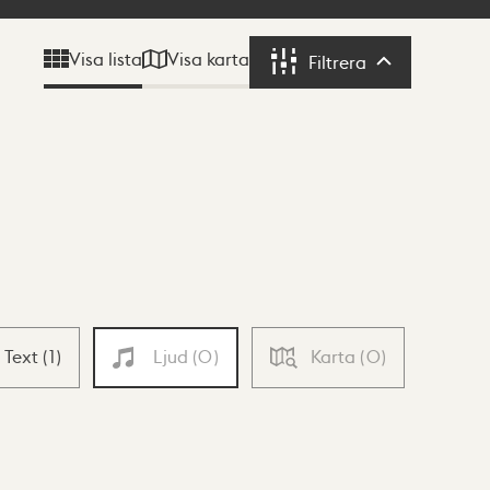
Visa karta
Visa lista
Filtrera
Filtrera
Text
(
1
)
Ljud
(
0
)
Karta
(
0
)