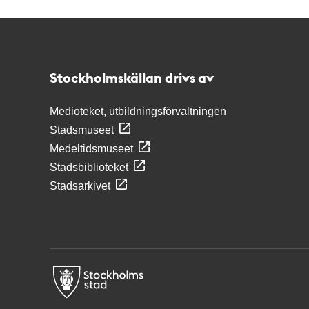
Kontakt
Stockholmskällan
Stockholmskällan drivs av
Medioteket, utbildningsförvaltningen
Stadsmuseet
Medeltidsmuseet
Stadsbiblioteket
Stadsarkivet