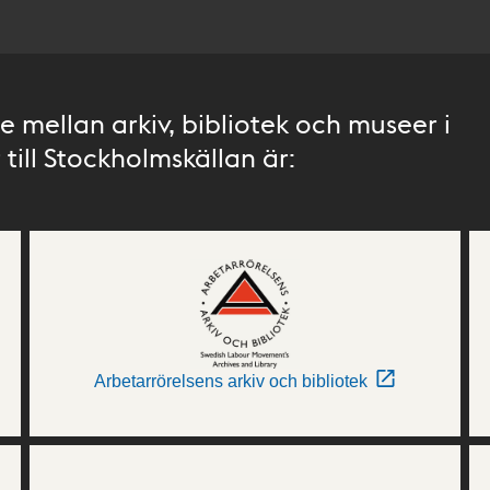
 mellan arkiv, bibliotek och museer i
till Stockholmskällan är:
Arbetarrörelsens arkiv och bibliotek