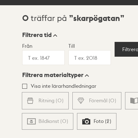
0
skarpögatan
träffar på
Sökresultat
Filtrera tid
Från
Till
Visningsläge
Filtrer
Filtrera materialtyper
Lista
Karta
Visa inte lärarhandledningar
Ritning
(
0
)
Föremål
(
0
)
Bildkonst
(
0
)
Foto
(
2
)