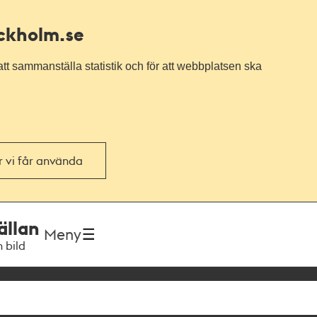
ockholm.se
tt sammanställa statistik och för att webbplatsen ska
or vi får använda
ällan
Meny
h bild