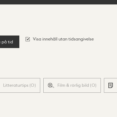
Visa innehåll utan tidsangivelse
a på tid
Litteraturtips
(
0
)
Film & rörlig bild
(
0
)