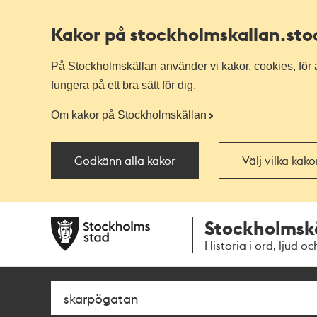
Kakor på stockholmskallan
.st
På Stockholmskällan använder vi kakor, cookies, för a
fungera på ett bra sätt för dig.
Om kakor på Stockholmskällan
Godkänn alla kakor
Välj vilka kak
Till
Till
Stockholmsk
navigationen
huvudinnehållet
Historia i ord, ljud oc
Sök
Fritextsök