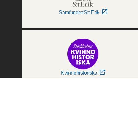
Samfundet S:t Erik
Kvinnohistoriska
Världskulturmuseerna