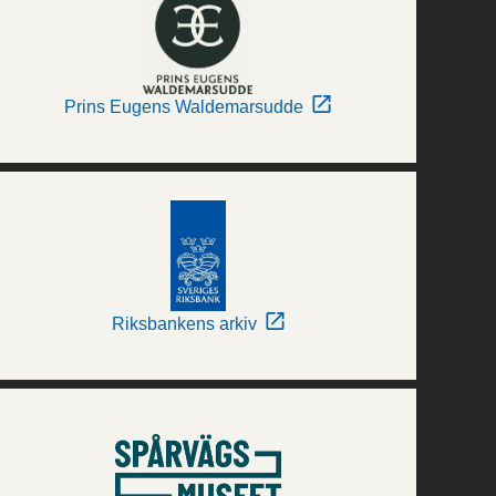
Prins Eugens Waldemarsudde
Riksbankens arkiv