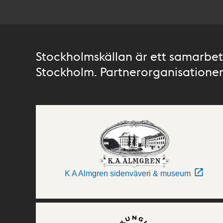
Stockholmskällan är ett samarbete
Stockholm. Partnerorganisationer 
K A Almgren sidenväveri & museum