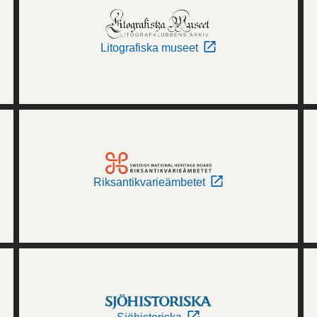
Litografiska museet
Riksantikvarieämbetet