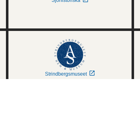
Sjöhistoriska
Strindbergsmuseet