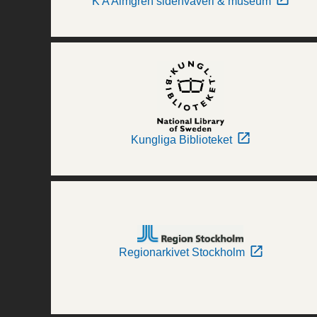
K A Almgren sidenväveri & museum
Kungliga Biblioteket
Regionarkivet Stockholm