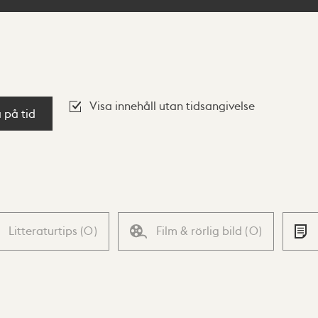
Visa innehåll utan tidsangivelse
a på tid
Litteraturtips
(
0
)
Film & rörlig bild
(
0
)