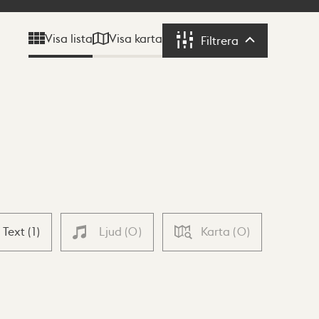
Visa karta
Visa lista
Filtrera
Filtrera
Text
(
1
)
Ljud
(
0
)
Karta
(
0
)