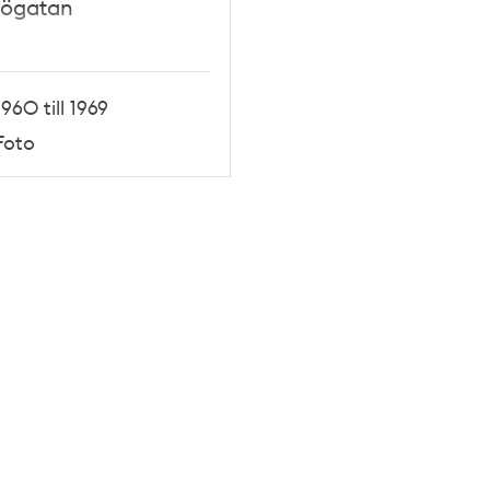
pögatan
1960 till 1969
Foto