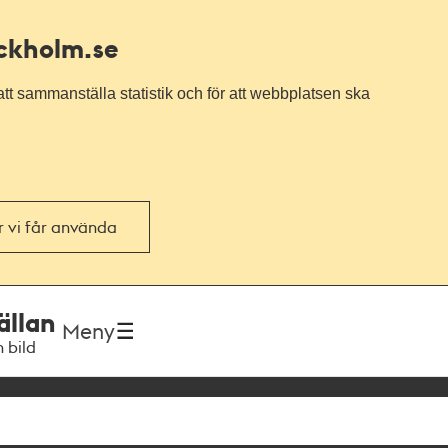
ockholm.se
tt sammanställa statistik och för att webbplatsen ska
or vi får använda
ällan
Meny
h bild