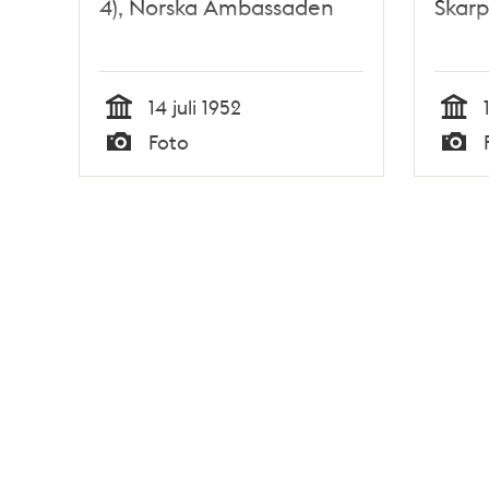
4), Norska Ambassaden
Skar
14 juli 1952
Tid
Tid
Foto
Typ
Typ