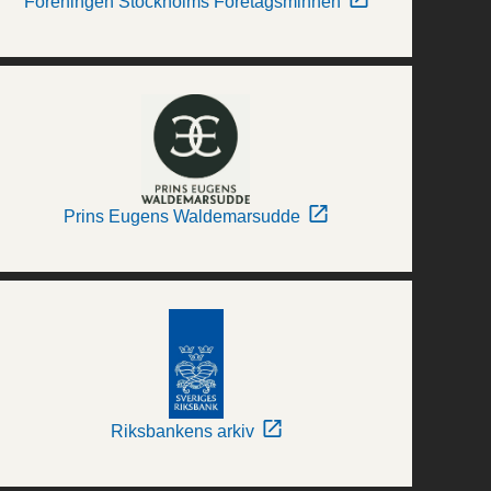
Föreningen Stockholms Företagsminnen
Prins Eugens Waldemarsudde
Riksbankens arkiv