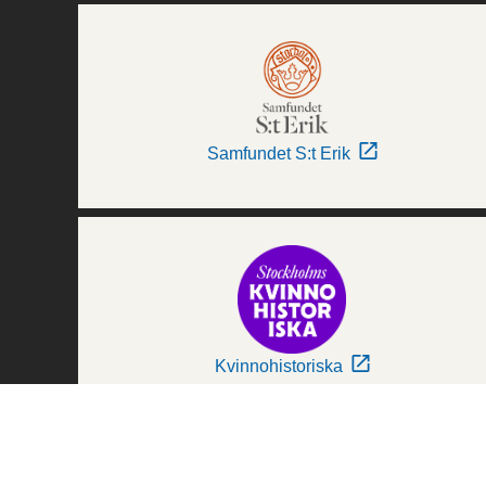
Samfundet S:t Erik
Kvinnohistoriska