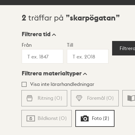
2
skarpögatan
träffar på
Sökresultat
Filtrera tid
Från
Till
Visningsläge
Filtrer
Filtrera materialtyper
Lista
Karta
Visa inte lärarhandledningar
Ritning
(
0
)
Föremål
(
0
)
Bildkonst
(
0
)
Foto
(
2
)