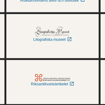
Arbetarrörelsens arkiv och bibliotek
Litografiska museet
Riksantikvarieämbetet