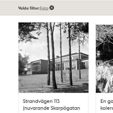
Totalt
Valda filter:
Foto
2
träffar
Strandvägen 113
En g
(nuvarande Skarpögatan
koler