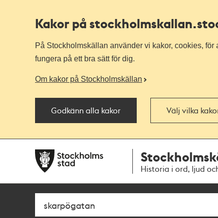
Kakor på stockholmskallan
.st
På Stockholmskällan använder vi kakor, cookies, för a
fungera på ett bra sätt för dig.
Om kakor på Stockholmskällan
Godkänn alla kakor
Välj vilka kak
Till
Till
Stockholmsk
navigationen
huvudinnehållet
Historia i ord, ljud oc
Sök
Fritextsök