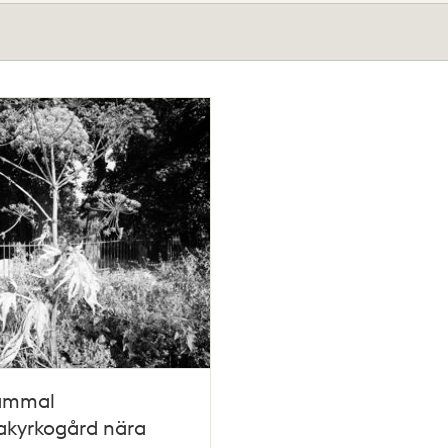
ammal
akyrkogård nära