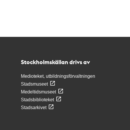
Kontakt
Stockholmskällan
Stockholmskällan drivs av
Medioteket, utbildningsförvaltningen
Stadsmuseet
Medeltidsmuseet
Stadsbiblioteket
Stadsarkivet