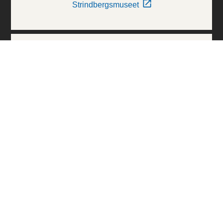
Strindbergsmuseet
Thielska Galleriet
Världskulturmuseerna