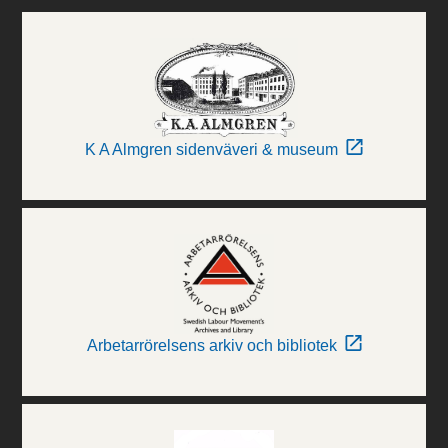
K A Almgren sidenväveri & museum
Arbetarrörelsens arkiv och bibliotek