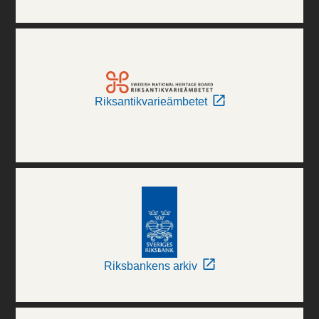
Riksantikvarieämbetet
Riksbankens arkiv