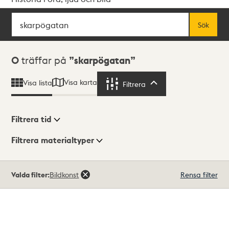
Sök
Fritextsök
Sök
Sökresultat
0
träffar på
skarpögatan
Visa karta
Visa lista
Filtrera
Filtrera
Filtrera tid
Filtrera materialtyper
Visningsläge
Totalt
Valda filter:
Bildkonst
Rensa filter
0
träffar
Lista
Karta