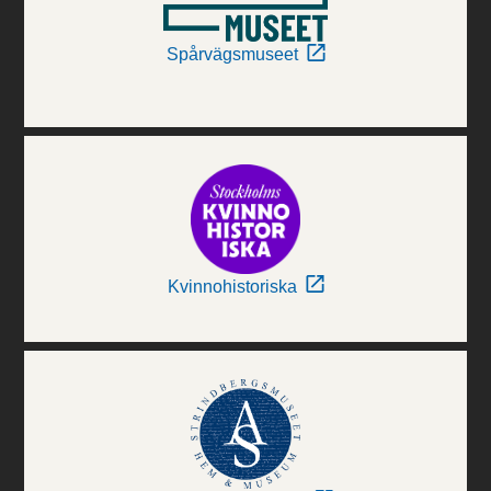
Spårvägsmuseet
Kvinnohistoriska