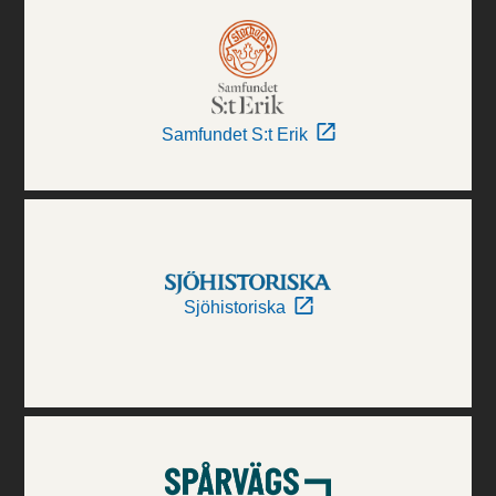
Samfundet S:t Erik
Sjöhistoriska