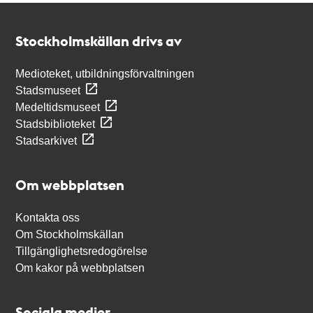
Kontakt
Stockholmskällan
Stockholmskällan drivs av
Medioteket, utbildningsförvaltningen
Stadsmuseet
Medeltidsmuseet
Stadsbiblioteket
Stadsarkivet
Om webbplatsen
Kontakta oss
Om Stockholmskällan
Tillgänglighetsredogörelse
Om kakor på webbplatsen
Sociala medier