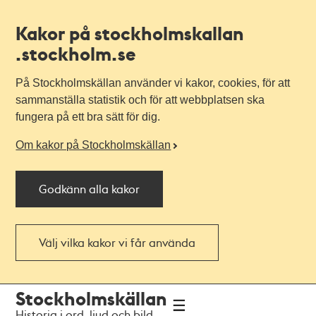
Kakor på stockholmskallan
.stockholm.se
På Stockholmskällan använder vi kakor, cookies, för att
sammanställa statistik och för att webbplatsen ska
fungera på ett bra sätt för dig.
Om kakor på Stockholmskällan
Godkänn alla kakor
Välj vilka kakor vi får använda
Till
Till
Stockholmskällan
navigationen
huvudinnehållet
Historia i ord, ljud och bild