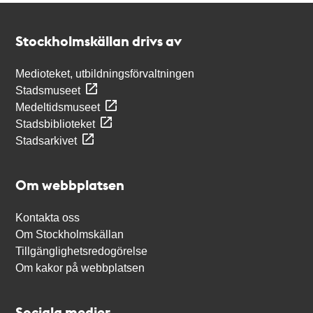
Kontakt
Stockholmskällan
Stockholmskällan drivs av
Medioteket, utbildningsförvaltningen
Stadsmuseet
Medeltidsmuseet
Stadsbiblioteket
Stadsarkivet
Om webbplatsen
Kontakta oss
Om Stockholmskällan
Tillgänglighetsredogörelse
Om kakor på webbplatsen
Sociala medier