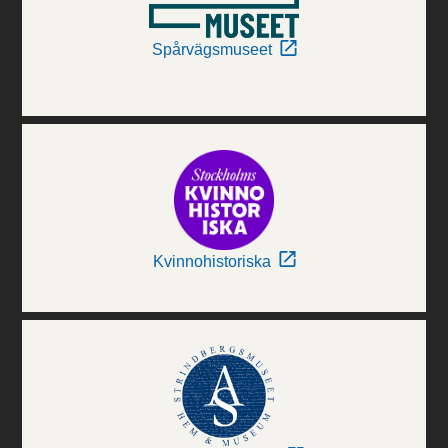
Spårvägsmuseet
Kvinnohistoriska