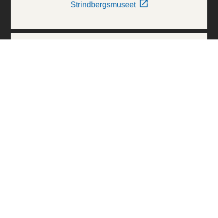
Strindbergsmuseet
Thielska Galleriet
Världskulturmuseerna