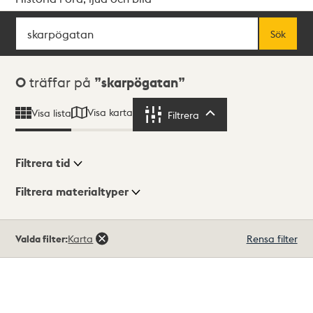
Sök
Fritextsök
Sök
Sökresultat
0
träffar på
skarpögatan
Visa karta
Visa lista
Filtrera
Filtrera
Filtrera tid
Filtrera materialtyper
Visningsläge
Totalt
Valda filter:
Karta
Rensa filter
0
träffar
Lista
Karta