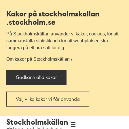
Kakor på stockholmskallan
.stockholm.se
På Stockholmskällan använder vi kakor, cookies, för att
sammanställa statistik och för att webbplatsen ska
fungera på ett bra sätt för dig.
Om kakor på Stockholmskällan
Godkänn alla kakor
Välj vilka kakor vi får använda
Till
Till
Stockholmskällan
navigationen
huvudinnehållet
Historia i ord, ljud och bild