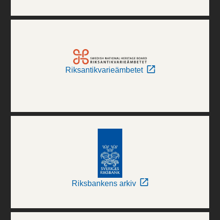
Riksantikvarieämbetet
Riksbankens arkiv