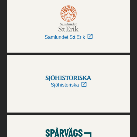
Samfundet S:t Erik
Sjöhistoriska