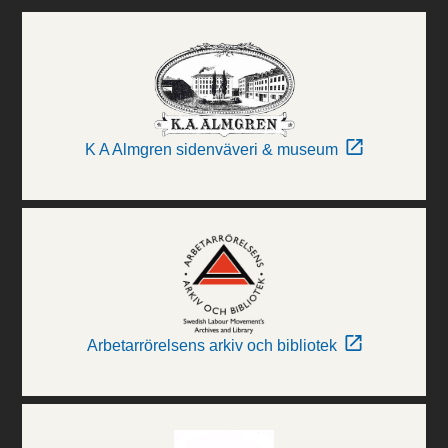
K A Almgren sidenväveri & museum
Arbetarrörelsens arkiv och bibliotek