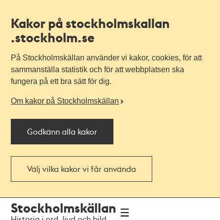
Kakor på stockholmskallan
.stockholm.se
På Stockholmskällan använder vi kakor, cookies, för att
sammanställa statistik och för att webbplatsen ska
fungera på ett bra sätt för dig.
Om kakor på Stockholmskällan
Godkänn alla kakor
Välj vilka kakor vi får använda
Till
Till
Stockholmskällan
navigationen
huvudinnehållet
Historia i ord, ljud och bild