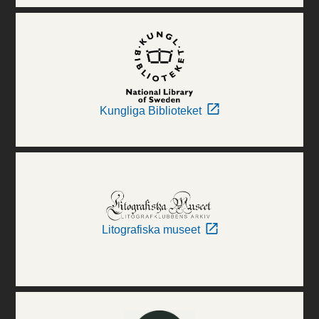
Kungliga Biblioteket
Litografiska museet