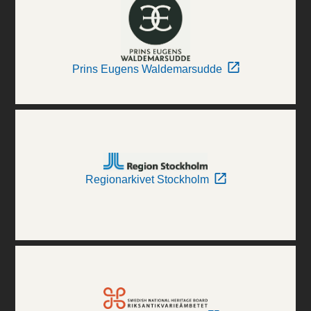
Prins Eugens Waldemarsudde
Regionarkivet Stockholm