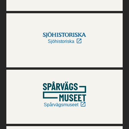
Sjöhistoriska
Spårvägsmuseet