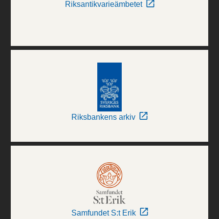
Riksantikvarieämbetet
Riksbankens arkiv
Samfundet S:t Erik