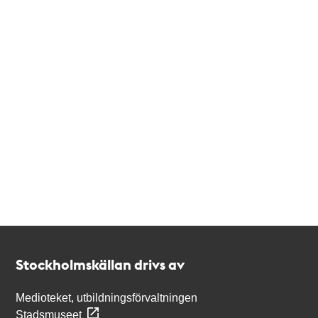
Kontakt
Stockholmskällan
Stockholmskällan drivs av
Medioteket, utbildningsförvaltningen
Stadsmuseet