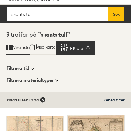
Sök
Fritextsök
Sök
Sökresultat
3
träffar på
skants tull
Visa karta
Visa lista
Filtrera
Filtrera
Filtrera tid
Filtrera materialtyper
Visningsläge
Totalt
Valda filter:
Karta
Rensa filter
3
träffar
Lista
Karta