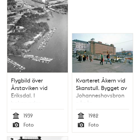
Flygbild över
Kvarteret Åkern vid
Årstaviken vid
Skanstull. Bygget av
Eriksdal. I
Johanneshovsbron
bakgrunden
pågår
Skanstull och
1939
1982
General Motors
Tid
Tid
Foto
Foto
Nordiska AB:s fabrik
Typ
Typ