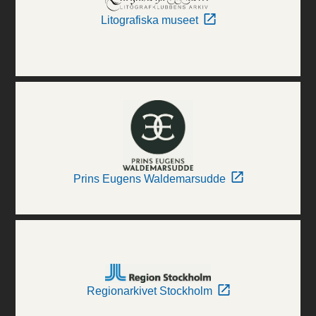
Litografiska museet
Prins Eugens Waldemarsudde
Regionarkivet Stockholm