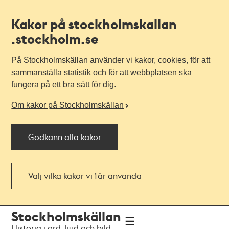
Kakor på stockholmskallan
.stockholm.se
På Stockholmskällan använder vi kakor, cookies, för att
sammanställa statistik och för att webbplatsen ska
fungera på ett bra sätt för dig.
Om kakor på Stockholmskällan
Godkänn alla kakor
Välj vilka kakor vi får använda
Till
Till
Stockholmskällan
navigationen
huvudinnehållet
Historia i ord, ljud och bild