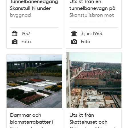
Tunnelbanenedgång
Utsikt från en
Skanstull N under
tunnelbanevagn på
byggnad
Skanstullsbron mot
parkeringen och
Eriksdalsbadets
1957
3 juni 1968
utebassänger, som
Tid
Tid
Foto
Foto
vimlar av människor
Typ
Typ
Dammar och
Utsikt från
blomsterrabatter i
Skattehuset och