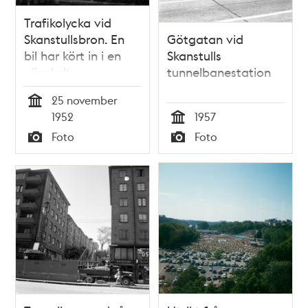
Trafikolycka vid
Skanstullsbron. En
Götgatan vid
bil har kört in i en
Skanstulls
vägskylt
tunnelbanestation
25 november
Tid
1952
1957
Tid
Foto
Foto
Typ
Typ