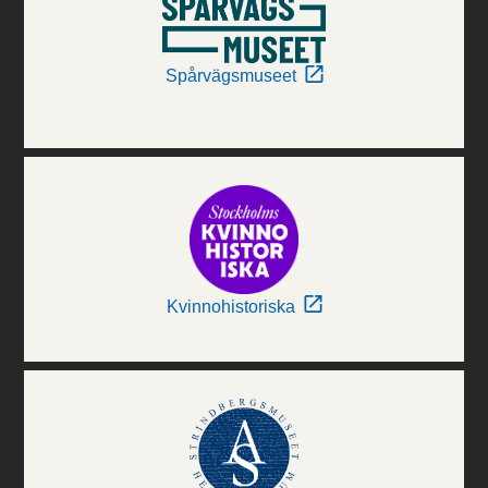
Spårvägsmuseet
Kvinnohistoriska