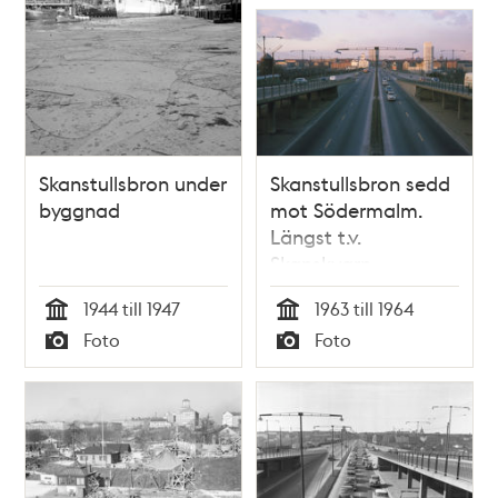
Skanstullsbron under
Skanstullsbron sedd
byggnad
mot Södermalm.
Längst t.v.
Skanskvarn
1944 till 1947
1963 till 1964
Tid
Tid
Foto
Foto
Typ
Typ