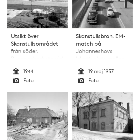
Utsikt över
Skanstullsbron. EM-
Skanstullsområdet
match på
från söder.
Johanneshovs
Byggnadsarbete vid
Idrottsplats mellan
Hammarby Sluss
Ingemar ""Ingo""
1944
19 maj 1957
Johansson och
Tid
Tid
Foto
Foto
Henry Cooper
Typ
Typ
orsakade bilkö.
""Ingo"" försvarade
sin EM-titel