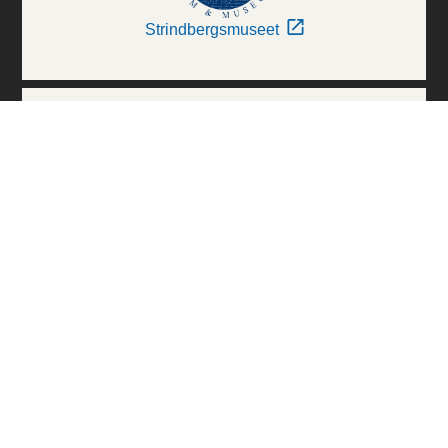
Strindbergsmuseet
Thielska Galleriet
Världskulturmuseerna