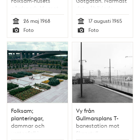
Folksam-husets
Götgatan. Närmast
gårdspark. Vy mot
det påbörjade
Skanstullsbron
bygget av Åsö
26 maj 1968
17 augusti 1965
Gymnasium, i
Tid
Tid
Foto
Foto
fonden
Typ
Typ
Skanstullsbron och
Nynäsvägen
Folksam;
Vy från
planteringar,
Gullmarsplans T-
dammar och
banestation mot
vattenfall i
Skanstull