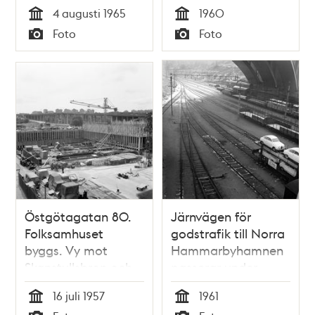
gårdsparken söder
4 augusti 1965
1960
om höghuset. Vy
Tid
Tid
Foto
Foto
mot Skanstullsbron
Typ
Typ
Östgötagatan 80.
Järnvägen för
Folksamhuset
godstrafik till Norra
byggs. Vy mot
Hammarbyhamnen
Skanstullsbron och
passerar under
Årsta
Skanstullsbron
16 juli 1957
1961
Tid
Tid