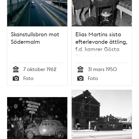
Skanstullsbron mot
Elias Martins sista
Södermalm
efterlevande ättling,
f.d. kamrer Gösta
Ekmarck och hans
maka Anna-Maria i
7 oktober 1962
31 mars 1950
deras hem intill
Tid
Tid
Foto
Foto
Skanstull
Typ
Typ