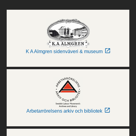
K A Almgren sidenväveri & museum
Arbetarrörelsens arkiv och bibliotek