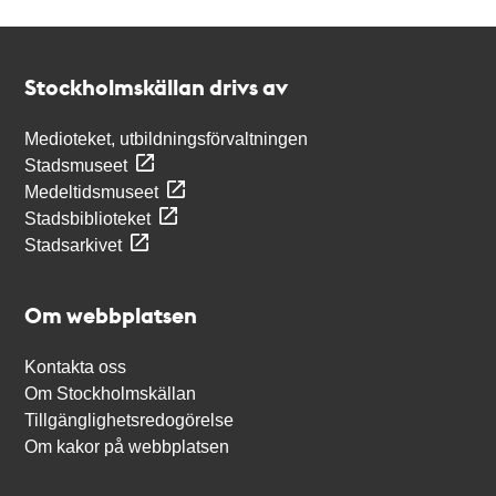
Kontakt
Stockholmskällan
Stockholmskällan drivs av
Medioteket, utbildningsförvaltningen
Stadsmuseet
Medeltidsmuseet
Stadsbiblioteket
Stadsarkivet
Om webbplatsen
Kontakta oss
Om Stockholmskällan
Tillgänglighetsredogörelse
Om kakor på webbplatsen