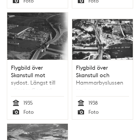
Foto
Foto
Typ
Typ
Flygbild över
Flygbild över
Skanstull mot
Skanstull och
sydost. Längst till
Hammarbyslussen
vänster General
mot norr
Motors Nordiska
1935
1938
AB:s
Tid
Tid
Foto
Foto
fabriksanläggning
Typ
Typ