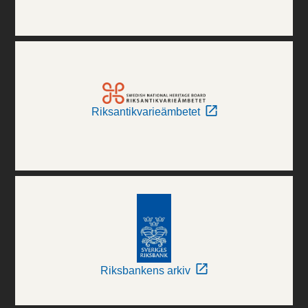
Riksantikvarieämbetet
Riksbankens arkiv