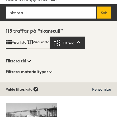
Sök
Fritextsök
Sök
Sökresultat
115
träffar på
skanstull
Visa karta
Visa lista
Filtrera
Filtrera
Filtrera tid
Filtrera materialtyper
Visningsläge
Totalt
Valda filter:
Foto
Rensa filter
115
träffar
Lista
Karta