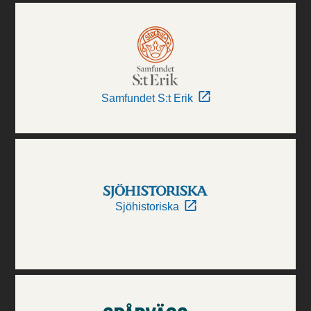
Samfundet S:t Erik
Sjöhistoriska