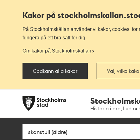
Kakor på stockholmskallan
.st
På Stockholmskällan använder vi kakor, cookies, för a
fungera på ett bra sätt för dig.
Om kakor på Stockholmskällan
Godkänn alla kakor
Välj vilka kak
Till
Till
Stockholmsk
navigationen
huvudinnehållet
Historia i ord, ljud oc
Sök
Fritextsök