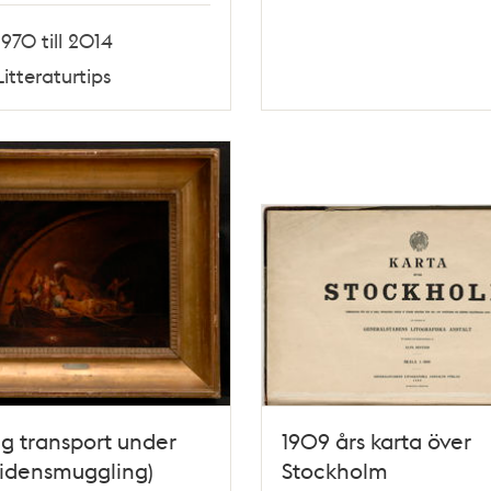
1970 till 2014
Litteraturtips
ig transport under
1909 års karta över
sidensmuggling)
Stockholm