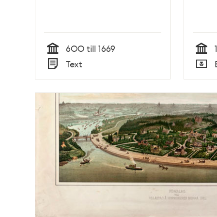
600 till 1669
Tid
Tid
Text
Typ
Typ