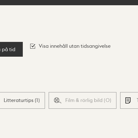
Visa innehåll utan tidsangivelse
a på tid
Litteraturtips
(
1
)
Film & rörlig bild
(
0
)