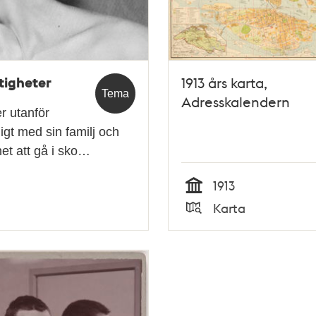
tigheter
1913 års karta,
Tema
Adresskalendern
r utanför
igt med sin familj och
et att gå i sko…
1913
Tid
Karta
Typ