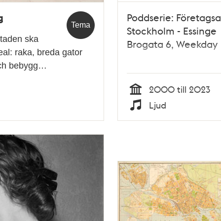
g
Poddserie: Företag
Tema
Stockholm - Essinge
staden ska
Brogata 6, Weekday
eal: raka, breda gator
 och bebygg…
2000 till 2023
Tid
Ljud
Typ