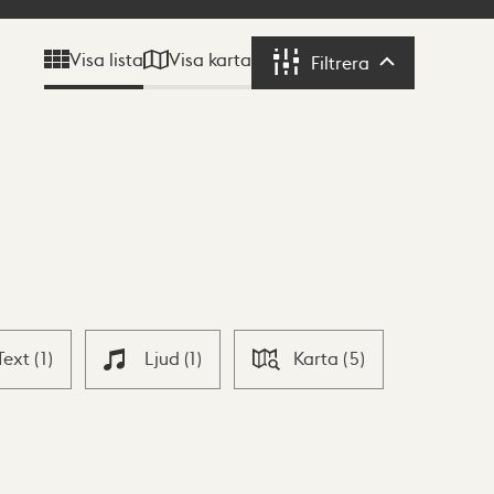
Visa karta
Visa lista
Filtrera
Filtrera
Text
(
1
)
Ljud
(
1
)
Karta
(
5
)