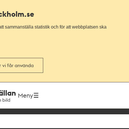
ockholm.se
tt sammanställa statistik och för att webbplatsen ska
or vi får använda
ällan
Meny
h bild