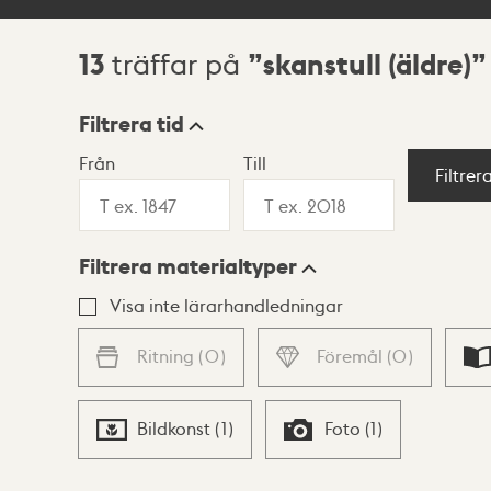
13
skanstull (äldre)
träffar på
Sökresultat
Filtrera tid
Från
Till
Visningsläge
Filtrer
Filtrera materialtyper
Lista
Karta
Visa inte lärarhandledningar
Ritning
(
0
)
Föremål
(
0
)
Bildkonst
(
1
)
Foto
(
1
)