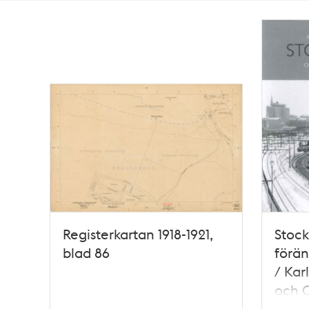
Totalt
13
träffar
Registerkartan 1918-1921,
Stock
blad 86
förän
/ Kar
och C