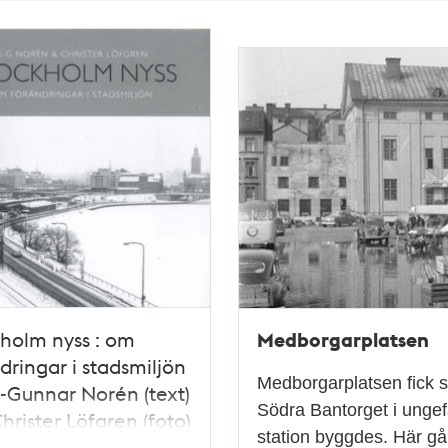
Medborgarplatsen
holm nyss : om
dringar i stadsmiljön
Medborgarplatsen fick s
l-Gunnar Norén (text)
Södra Bantorget i unge
hrister Löfgren (foto)
station byggdes. Här g