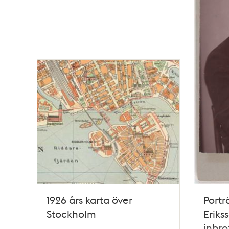
1926 års karta över
Portr
Stockholm
Eriks
inbro