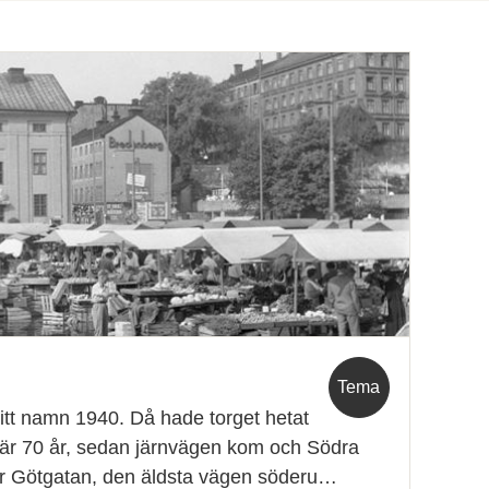
Tema
itt namn 1940. Då hade torget hetat
fär 70 år, sedan järnvägen kom och Södra
år Götgatan, den äldsta vägen söderu…