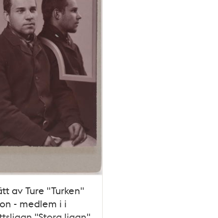
ätt av Ture "Turken"
son - medlem i i
ttsligan "Stora ligan"