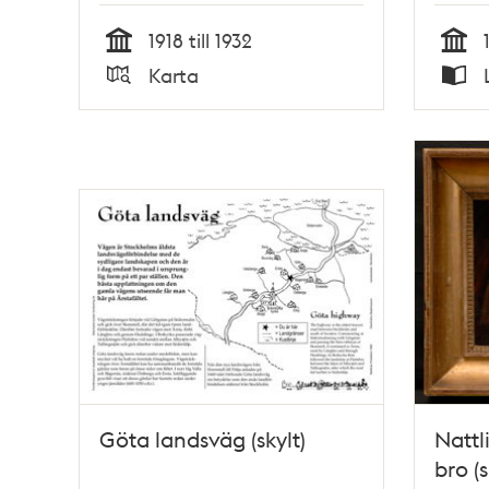
1918 till 1932
Tid
Tid
Karta
Typ
Typ
Göta landsväg (skylt)
Nattl
bro (