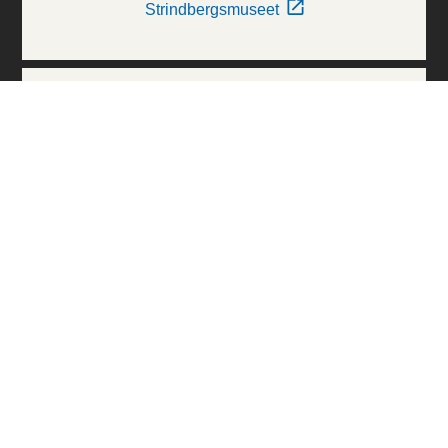
Strindbergsmuseet
Thielska Galleriet
Världskulturmuseerna