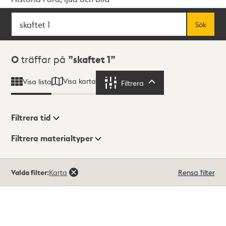
Sök
Fritextsök
Sök
Sökresultat
0
träffar på
skaftet 1
Visa karta
Visa lista
Filtrera
Filtrera
Filtrera tid
Filtrera materialtyper
Visningsläge
Totalt
Valda filter:
Karta
Rensa filter
0
träffar
Lista
Karta