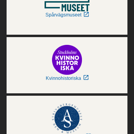
Spårvägsmuseet
Kvinnohistoriska