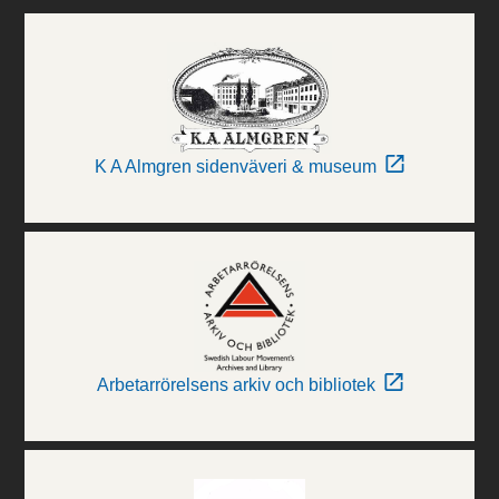
K A Almgren sidenväveri & museum
Arbetarrörelsens arkiv och bibliotek