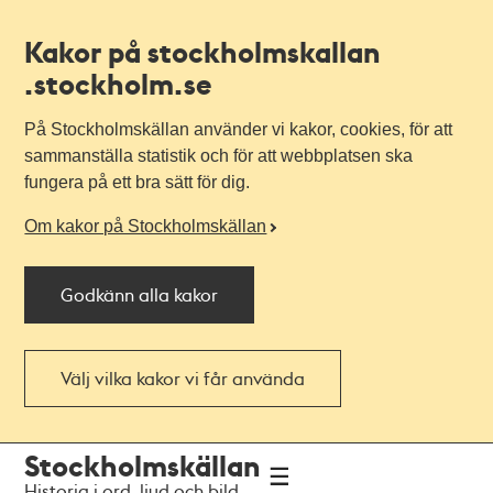
Kakor på stockholmskallan
.stockholm.se
På Stockholmskällan använder vi kakor, cookies, för att
sammanställa statistik och för att webbplatsen ska
fungera på ett bra sätt för dig.
Om kakor på Stockholmskällan
Godkänn alla kakor
Välj vilka kakor vi får använda
Till
Till
Stockholmskällan
navigationen
huvudinnehållet
Historia i ord, ljud och bild