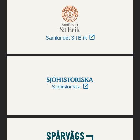
Samfundet S:t Erik
Sjöhistoriska