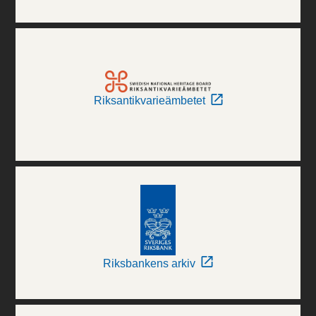
Riksantikvarieämbetet
Riksbankens arkiv