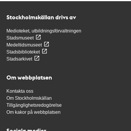
Kontakt
Stockholmskällan
Stockholmskällan drivs av
Medioteket, utbildningsförvaltningen
Stadsmuseet
Medeltidsmuseet
Stadsbiblioteket
Stadsarkivet
Om webbplatsen
Kontakta oss
Om Stockholmskällan
Tillgänglighetsredogörelse
Om kakor på webbplatsen
Sociala medier