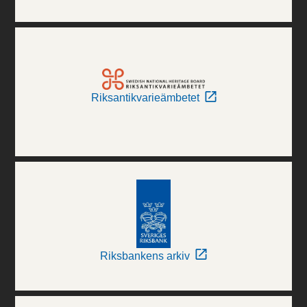
Riksantikvarieämbetet
Riksbankens arkiv