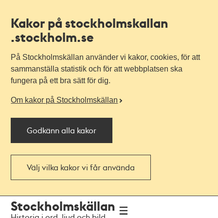
Kakor på stockholmskallan
.stockholm.se
På Stockholmskällan använder vi kakor, cookies, för att
sammanställa statistik och för att webbplatsen ska
fungera på ett bra sätt för dig.
Om kakor på Stockholmskällan
Godkänn alla kakor
Välj vilka kakor vi får använda
Till
Till
Stockholmskällan
navigationen
huvudinnehållet
Historia i ord, ljud och bild