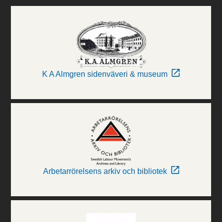
K A Almgren sidenväveri & museum
Arbetarrörelsens arkiv och bibliotek