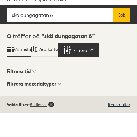
Sök
Fritextsök
Sök
Sökresultat
0
träffar på
sköldungagatan 8
Visa karta
Visa lista
Filtrera
Filtrera
Filtrera tid
Filtrera materialtyper
Visningsläge
Totalt
Valda filter:
Bildkonst
Rensa filter
0
träffar
Lista
Karta