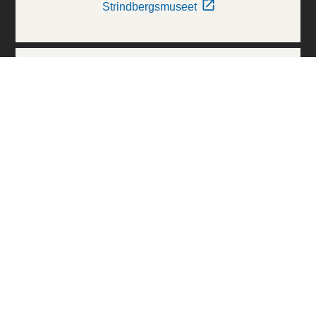
Strindbergsmuseet
Thielska Galleriet
Världskulturmuseerna