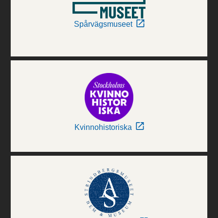
Spårvägsmuseet
Kvinnohistoriska