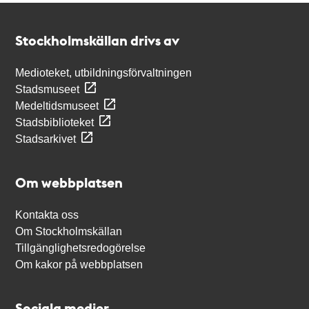
Kontakt
Stockholmskällan
Stockholmskällan drivs av
Medioteket, utbildningsförvaltningen
Stadsmuseet
Medeltidsmuseet
Stadsbiblioteket
Stadsarkivet
Om webbplatsen
Kontakta oss
Om Stockholmskällan
Tillgänglighetsredogörelse
Om kakor på webbplatsen
Sociala medier