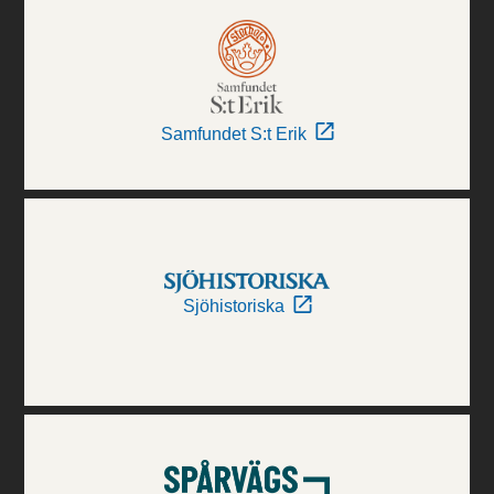
Samfundet S:t Erik
Sjöhistoriska