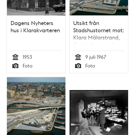
Dagens Nyheters
Utsikt från
hus i Klarakvarteren
Stadshustornet mot:
Klara Mälarstrand,
Centralbron under
byggnad,
1953
9 juli 1967
Tegelbacken, rivna
Tid
Tid
Foto
Foto
Klarakvarter och
Typ
Typ
nedre Norrmalm