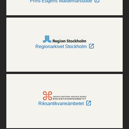
Prins Eugens Waldemarsudde
Regionarkivet Stockholm
Riksantikvarieämbetet