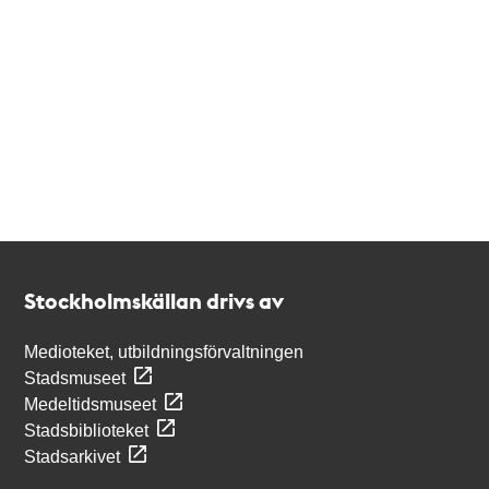
Kontakt
Stockholmskällan
Stockholmskällan drivs av
Medioteket, utbildningsförvaltningen
Stadsmuseet
Medeltidsmuseet
Stadsbiblioteket
Stadsarkivet