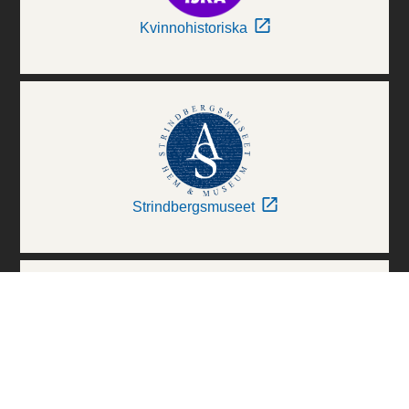
Kvinnohistoriska
Strindbergsmuseet
Thielska Galleriet