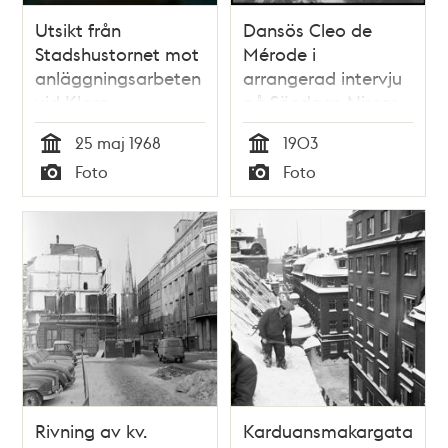
Utsikt från
Dansös Cleo de
Stadshustornet mot
Mérode i
anläggningsarbeten
arrangerad intervju
vid Klara
på Söndags-Nisses
Mälarstrand samt
redaktion
25 maj 1968
1903
Centralbron,
Tid
Tid
Foto
Foto
Tegelbacken, rivna
Typ
Typ
Klarakvarter och
nedre Norrmalm
Rivning av kv.
Karduansmakargatan