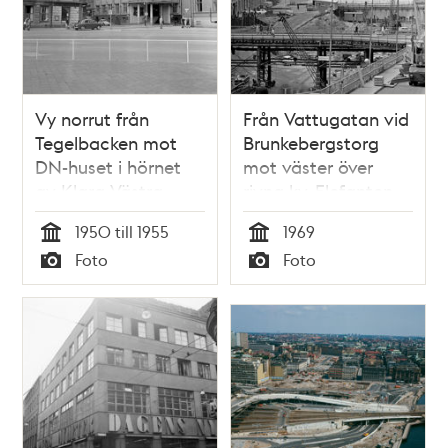
Vy norrut från
Från Vattugatan vid
Tegelbacken mot
Brunkebergstorg
DN-huset i hörnet
mot väster över
av Klara Västra
rivna kv. Elefanten.
Kyrkogata och
Tv. Herkulesgatan
1950 till 1955
1969
Karduansmakargatan.
med kv. Björnen,
Tid
Tid
Foto
Foto
Dåvarande kv.
Sköldpaddan och
Typ
Typ
Sköldpaddan, nu kv.
Snäckan.
Björnen och Loen
Drottninggatan går
på en bro.
Stadshuset är i
fonden