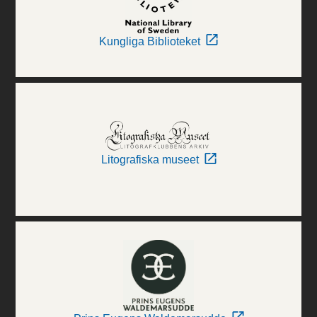
Kungliga Biblioteket
Litografiska museet