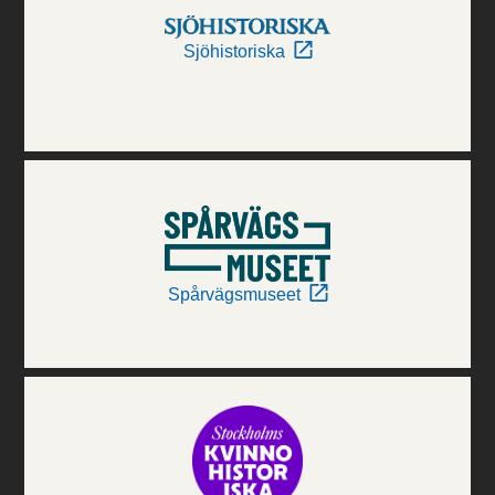
Sjöhistoriska
Spårvägsmuseet