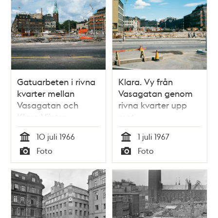
Gatuarbeten i rivna
Klara. Vy från
kvarter mellan
Vasagatan genom
Vasagatan och
rivna kvarter upp
Klara Västra
mot
Kyrkogata. Vy från
Brunkebergstorg.
10 juli 1966
1 juli 1967
Tegelbacken mot kv.
Kv.Uggleborg
Tid
Tid
Foto
Foto
Uggleborg, Svalan
närmast t.v. och kv.
Typ
Typ
och Sköldpaddan
Sköldpaddan
närmast t.h