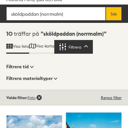
Sök
Fritextsök
Sök
Sökresultat
10
träffar på
sköldpaddan (norrmalm)
Visa karta
Visa lista
Filtrera
Filtrera
Filtrera tid
Filtrera materialtyper
Visningsläge
Totalt
Valda filter:
Foto
Rensa filter
10
träffar
Lista
Karta