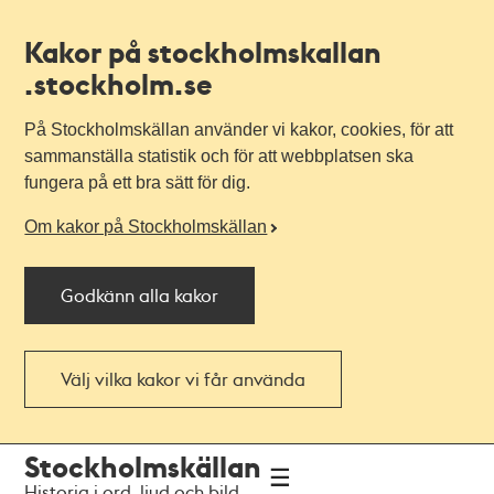
Kakor på stockholmskallan
.stockholm.se
På Stockholmskällan använder vi kakor, cookies, för att
sammanställa statistik och för att webbplatsen ska
fungera på ett bra sätt för dig.
Om kakor på Stockholmskällan
Godkänn alla kakor
Välj vilka kakor vi får använda
Till
Till
Stockholmskällan
navigationen
huvudinnehållet
Historia i ord, ljud och bild