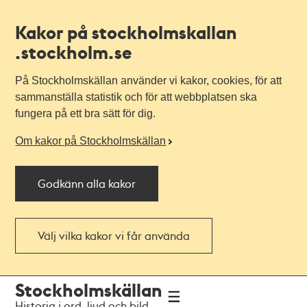
Kakor på stockholmskallan
.stockholm.se
På Stockholmskällan använder vi kakor, cookies, för att
sammanställa statistik och för att webbplatsen ska
fungera på ett bra sätt för dig.
Om kakor på Stockholmskällan
Godkänn alla kakor
Välj vilka kakor vi får använda
Till
Till
Stockholmskällan
navigationen
huvudinnehållet
Historia i ord, ljud och bild