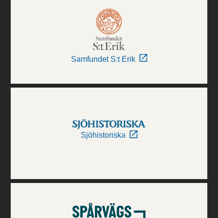
Samfundet S:t Erik
Sjöhistoriska