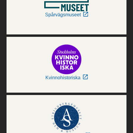
Spårvägsmuseet
Kvinnohistoriska