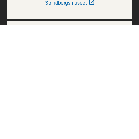
Strindbergsmuseet
Thielska Galleriet
Världskulturmuseerna