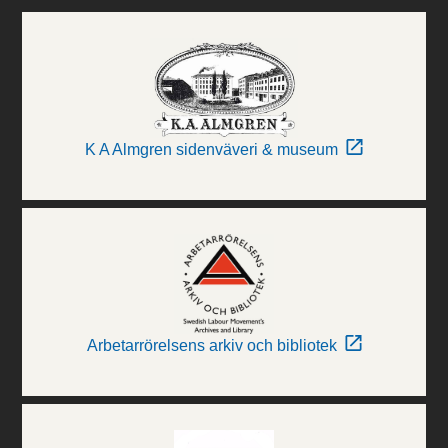
K A Almgren sidenväveri & museum
Arbetarrörelsens arkiv och bibliotek