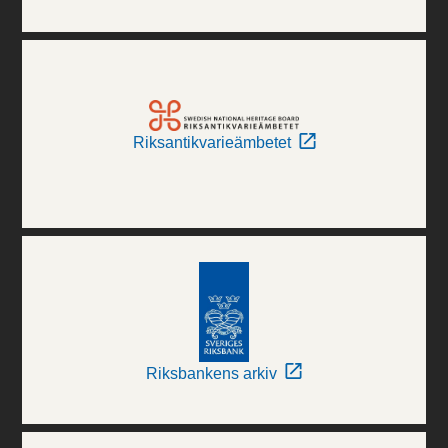
Riksantikvarieämbetet
Riksbankens arkiv