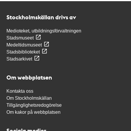
Kontakt
Stockholmskällan
Stockholmskällan drivs av
Medioteket, utbildningsförvaltningen
Stadsmuseet
Medeltidsmuseet
Stadsbiblioteket
Stadsarkivet
Om webbplatsen
Kontakta oss
Om Stockholmskällan
Tillgänglighetsredogörelse
Om kakor på webbplatsen
Sociala medier