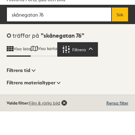
Sök
Fritextsök
Sök
Sökresultat
0
träffar på
skånegatan 76
Visa karta
Visa lista
Filtrera
Filtrera
Filtrera tid
Filtrera materialtyper
Visningsläge
Totalt
Valda filter:
Film & rörlig bild
Rensa filter
0
träffar
Lista
Karta