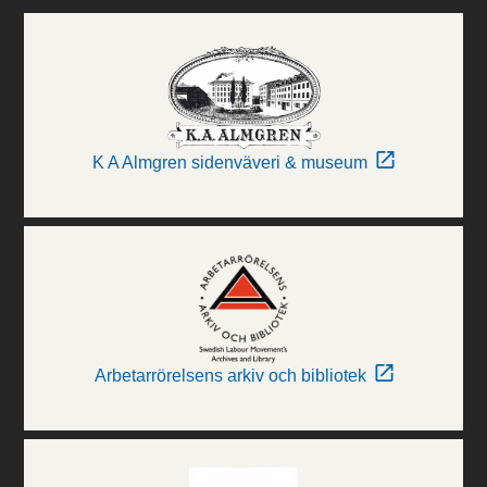
K A Almgren sidenväveri & museum
Arbetarrörelsens arkiv och bibliotek