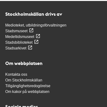
Kontakt
Stockholmskällan
Stockholmskällan drivs av
Medioteket, utbildningsförvaltningen
Stadsmuseet
Medeltidsmuseet
Stadsbiblioteket
Stadsarkivet
Om webbplatsen
Kontakta oss
Om Stockholmskällan
Tillgänglighetsredogörelse
Om kakor på webbplatsen
Sociala medier