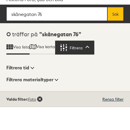
Sök
Fritextsök
Sök
Sökresultat
0
träffar på
skånegatan 76
Visa karta
Visa lista
Filtrera
Filtrera
Filtrera tid
Filtrera materialtyper
Visningsläge
Totalt
Valda filter:
Foto
Rensa filter
0
träffar
Lista
Karta