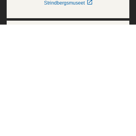
Strindbergsmuseet
Thielska Galleriet
Världskulturmuseerna