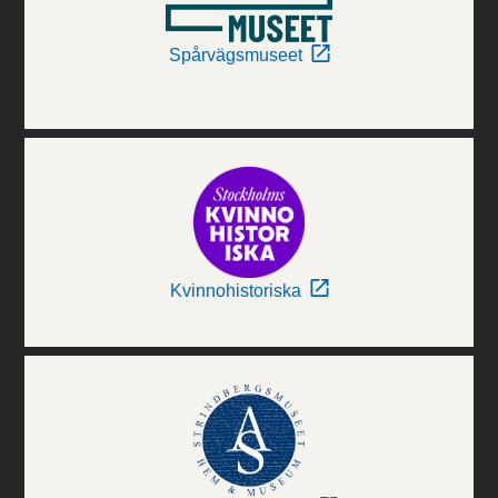
Spårvägsmuseet
Kvinnohistoriska