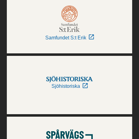
Samfundet S:t Erik
Sjöhistoriska