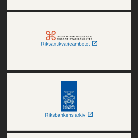
Riksantikvarieämbetet
Riksbankens arkiv