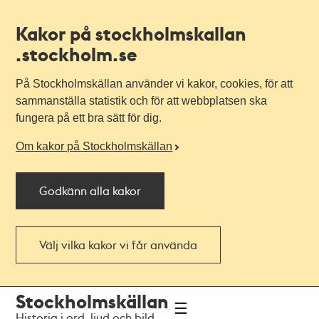
Kakor på stockholmskallan
.stockholm.se
På Stockholmskällan använder vi kakor, cookies, för att
sammanställa statistik och för att webbplatsen ska
fungera på ett bra sätt för dig.
Om kakor på Stockholmskällan
Godkänn alla kakor
Välj vilka kakor vi får använda
Till
Till
Stockholmskällan
navigationen
huvudinnehållet
Historia i ord, ljud och bild