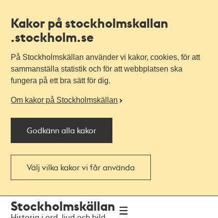
Kakor på stockholmskallan
.stockholm.se
På Stockholmskällan använder vi kakor, cookies, för att
sammanställa statistik och för att webbplatsen ska
fungera på ett bra sätt för dig.
Om kakor på Stockholmskällan
Godkänn alla kakor
Välj vilka kakor vi får använda
Till
Till
Stockholmskällan
navigationen
huvudinnehållet
Historia i ord, ljud och bild