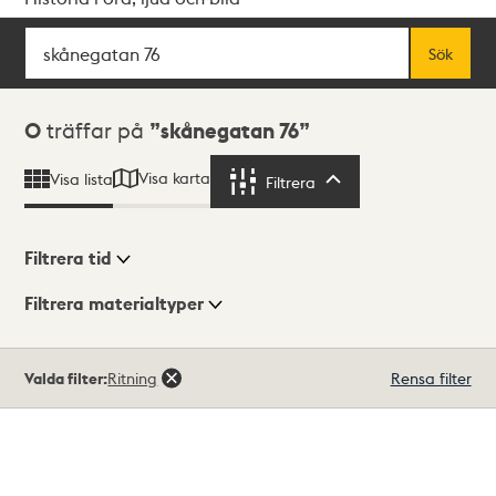
Sök
Fritextsök
Sök
Sökresultat
0
träffar på
skånegatan 76
Visa karta
Visa lista
Filtrera
Filtrera
Filtrera tid
Filtrera materialtyper
Visningsläge
Totalt
Valda filter:
Ritning
Rensa filter
0
träffar
Lista
Karta