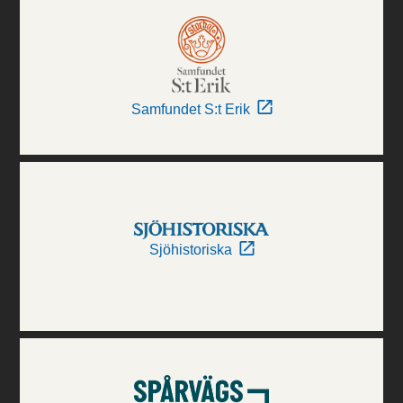
Samfundet S:t Erik
Sjöhistoriska