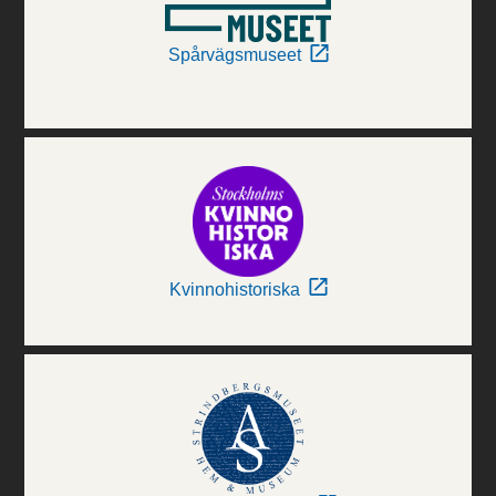
Spårvägsmuseet
Kvinnohistoriska