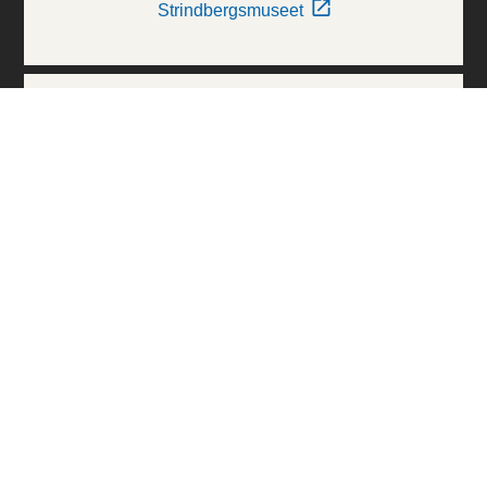
Strindbergsmuseet
Thielska Galleriet
Världskulturmuseerna