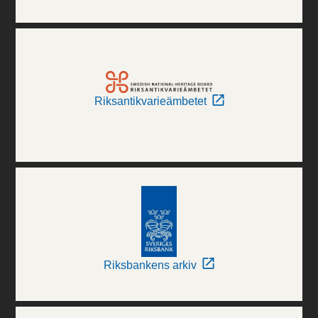
Riksantikvarieämbetet
Riksbankens arkiv