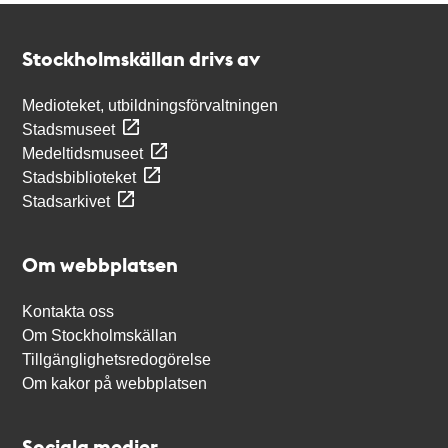
Kontakt
Stockholmskällan
Stockholmskällan drivs av
Medioteket, utbildningsförvaltningen
Stadsmuseet
Medeltidsmuseet
Stadsbiblioteket
Stadsarkivet
Om webbplatsen
Kontakta oss
Om Stockholmskällan
Tillgänglighetsredogörelse
Om kakor på webbplatsen
Sociala medier