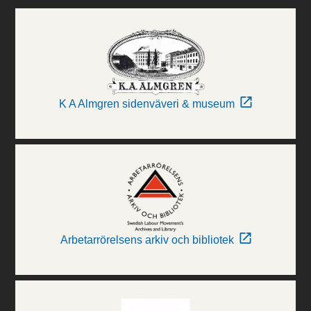
K A Almgren sidenväveri & museum
Arbetarrörelsens arkiv och bibliotek