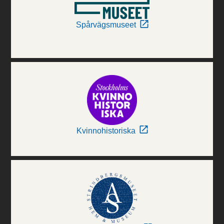
Spårvägsmuseet
Kvinnohistoriska