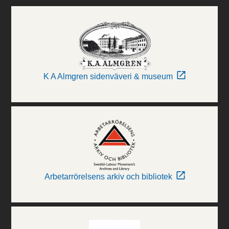
K A Almgren sidenväveri & museum
Arbetarrörelsens arkiv och bibliotek