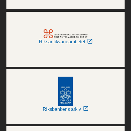
Riksantikvarieämbetet
Riksbankens arkiv