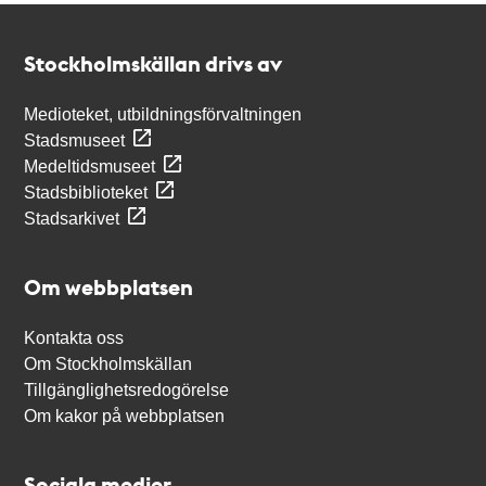
Kontakt
Stockholmskällan
Stockholmskällan drivs av
Medioteket, utbildningsförvaltningen
Stadsmuseet
Medeltidsmuseet
Stadsbiblioteket
Stadsarkivet
Om webbplatsen
Kontakta oss
Om Stockholmskällan
Tillgänglighetsredogörelse
Om kakor på webbplatsen
Sociala medier