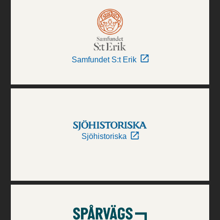
Samfundet S:t Erik
Sjöhistoriska