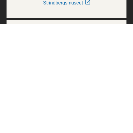
Strindbergsmuseet
Thielska Galleriet
Världskulturmuseerna