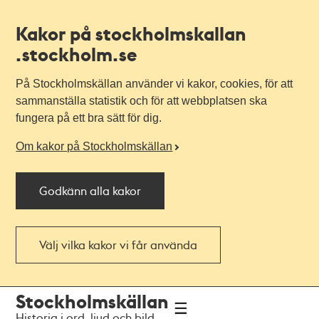
Kakor på stockholmskallan
.stockholm.se
På Stockholmskällan använder vi kakor, cookies, för att
sammanställa statistik och för att webbplatsen ska
fungera på ett bra sätt för dig.
Om kakor på Stockholmskällan
Godkänn alla kakor
Välj vilka kakor vi får använda
Till
Till
Stockholmskällan
navigationen
huvudinnehållet
Historia i ord, ljud och bild