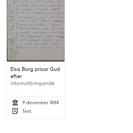
Elsa Borg prisar Gud
efter
inkomstbringande
välgörenhetsfest –
brev till Thekla
9 december 1888
Wadström
Tid
Text
Typ