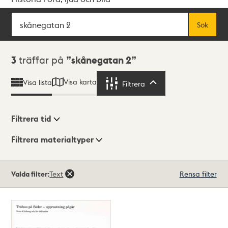
Sök
Fritextsök
Sök
Sökresultat
3
träffar på
skånegatan 2
Visa karta
Visa lista
Filtrera
Filtrera
Filtrera tid
Filtrera materialtyper
Visningsläge
Totalt
Valda filter:
Text
Rensa filter
3
träffar
Lista
Karta