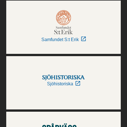
Samfundet S:t Erik
Sjöhistoriska