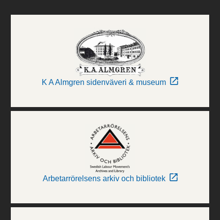
K A Almgren sidenväveri & museum
Arbetarrörelsens arkiv och bibliotek