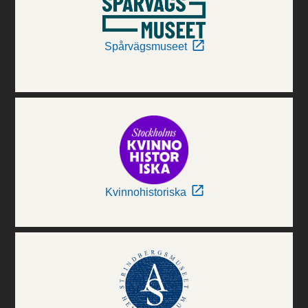
Spårvägsmuseet
Kvinnohistoriska