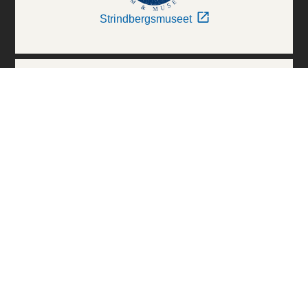
Strindbergsmuseet
Thielska Galleriet
Världskulturmuseerna