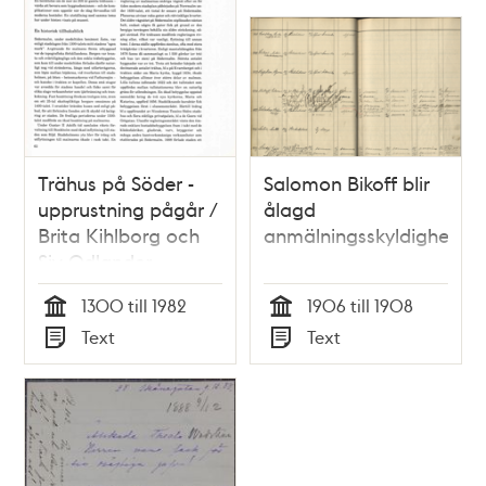
Trähus på Söder -
Salomon Bikoff blir
upprustning pågår /
ålagd
Brita Kihlborg och
anmälningsskyldighet
Siv Odlander
1300 till 1982
1906 till 1908
Tid
Tid
Text
Text
Typ
Typ