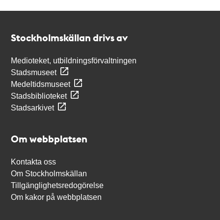
Kontakt
Stockholmskällan
Stockholmskällan drivs av
Medioteket, utbildningsförvaltningen
Stadsmuseet
Medeltidsmuseet
Stadsbiblioteket
Stadsarkivet
Om webbplatsen
Kontakta oss
Om Stockholmskällan
Tillgänglighetsredogörelse
Om kakor på webbplatsen