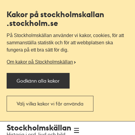
Kakor på stockholmskallan
.stockholm.se
På Stockholmskällan använder vi kakor, cookies, för att
sammanställa statistik och för att webbplatsen ska
fungera på ett bra sätt för dig.
Om kakor på Stockholmskällan
Godkänn alla kakor
Välj vilka kakor vi får använda
Till
Till
Stockholmskällan
navigationen
huvudinnehållet
Historia i ord, ljud och bild