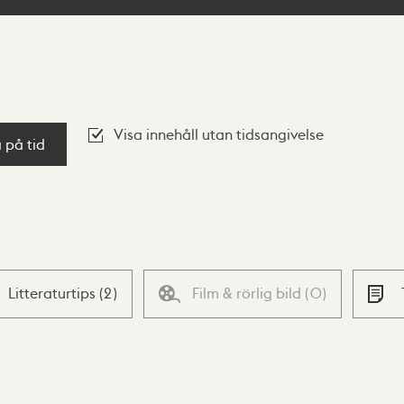
Visa innehåll utan tidsangivelse
a på tid
Litteraturtips
(
2
)
Film & rörlig bild
(
0
)