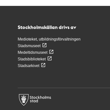
Kontakt
Stockholmskällan
Stockholmskällan drivs av
Medioteket, utbildningsförvaltningen
Stadsmuseet
Medeltidsmuseet
Stadsbiblioteket
Stadsarkivet