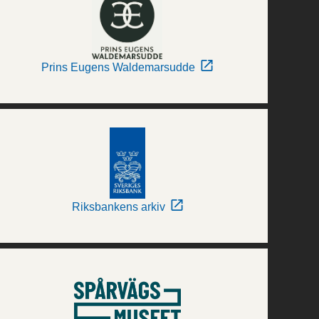
Prins Eugens Waldemarsudde
Riksbankens arkiv