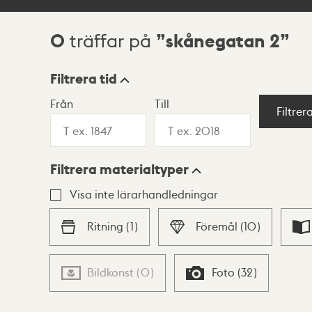
0
skånegatan 2
träffar på
Sökresultat
Filtrera tid
Från
Till
Visningsläge
Filtrer
Filtrera materialtyper
Lista
Karta
Visa inte lärarhandledningar
Ritning
(
1
)
Föremål
(
10
)
Bildkonst
(
0
)
Foto
(
32
)