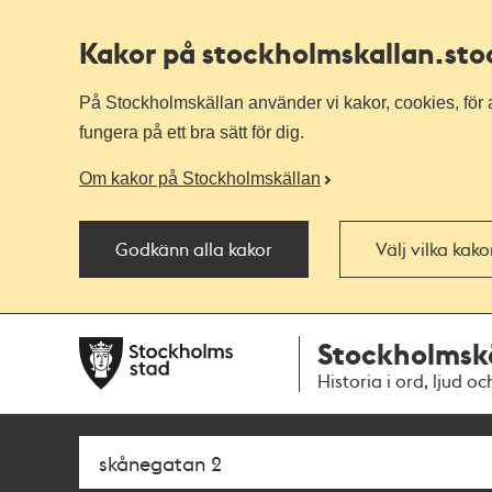
Kakor på stockholmskallan
.st
På Stockholmskällan använder vi kakor, cookies, för a
fungera på ett bra sätt för dig.
Om kakor på Stockholmskällan
Godkänn alla kakor
Välj vilka kak
Till
Till
Stockholmsk
navigationen
huvudinnehållet
Historia i ord, ljud oc
Sök
Fritextsök