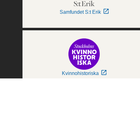
Samfundet S:t Erik
Kvinnohistoriska
Världskulturmuseerna