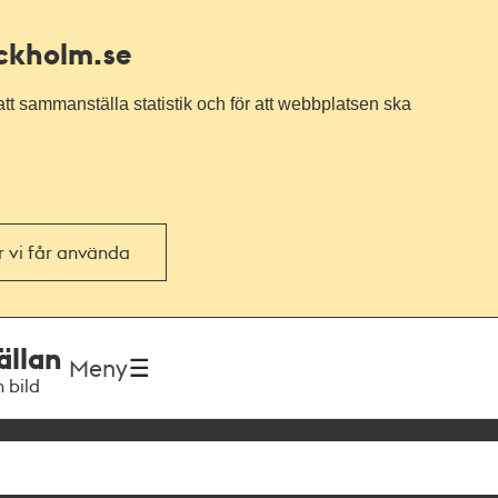
ockholm.se
tt sammanställa statistik och för att webbplatsen ska
or vi får använda
ällan
Meny
h bild