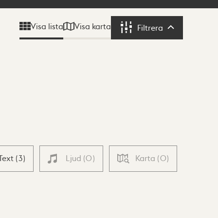
Visa karta
Visa lista
Filtrera
Filtrera
Text
(
3
)
Ljud
(
0
)
Karta
(
0
)