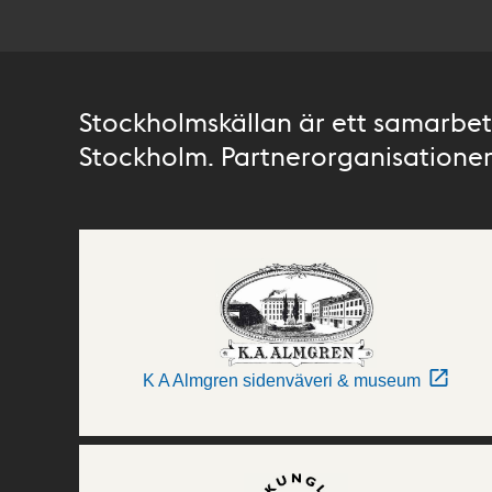
Stockholmskällan är ett samarbete
Stockholm. Partnerorganisationer 
K A Almgren sidenväveri & museum