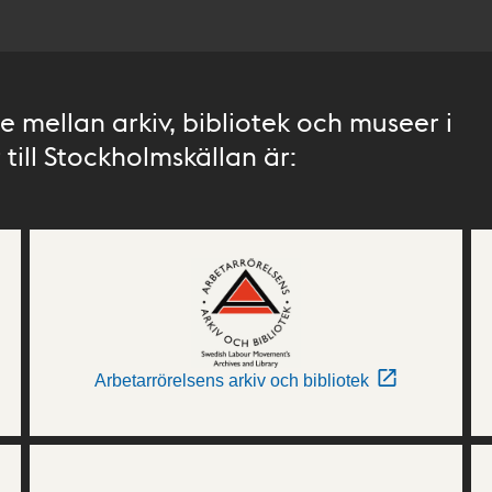
 mellan arkiv, bibliotek och museer i
till Stockholmskällan är:
Arbetarrörelsens arkiv och bibliotek