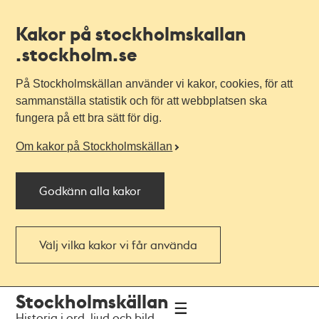
Kakor på stockholmskallan
.stockholm.se
På Stockholmskällan använder vi kakor, cookies, för att
sammanställa statistik och för att webbplatsen ska
fungera på ett bra sätt för dig.
Om kakor på Stockholmskällan
Godkänn alla kakor
Välj vilka kakor vi får använda
Till
Till
Stockholmskällan
navigationen
huvudinnehållet
Historia i ord, ljud och bild