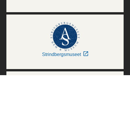
Strindbergsmuseet
Thielska Galleriet