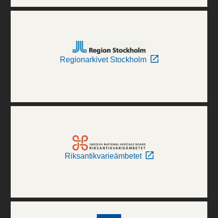
Regionarkivet Stockholm
Riksantikvarieämbetet