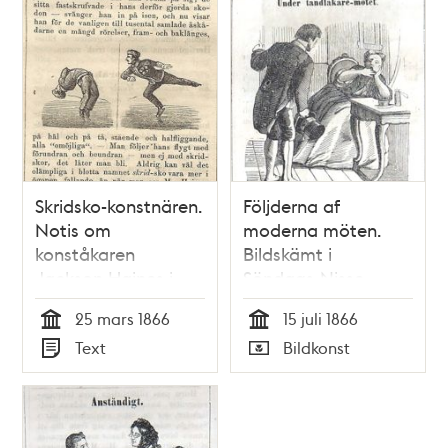
Skridsko-konstnären.
Följderna af
Notis om
moderna möten.
konståkaren
Bildskämt i
Jackson Haines i
Söndags-Nisse –
Söndags-Nisse –
Illustreradt
25 mars 1866
15 juli 1866
Illustreradt
Veckoblad för
Tid
Tid
Text
Bildkonst
Veckoblad för
Skämt, Humor och
Typ
Typ
Skämt, Humor och
Satir, nr 29, den 15
Satir, nr 12, den 25
juli 1866
mars 1866