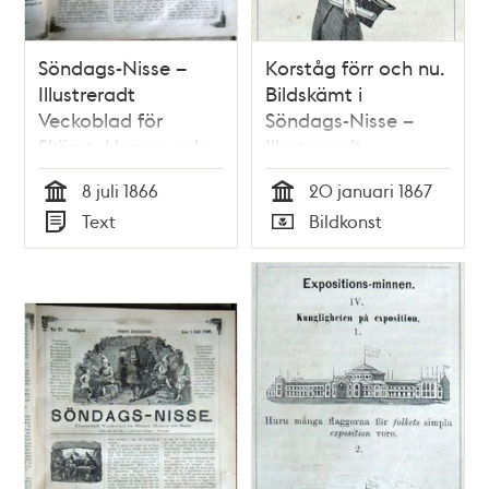
Söndags-Nisse –
Korståg förr och nu.
Illustreradt
Bildskämt i
Veckoblad för
Söndags-Nisse –
Skämt, Humor och
Illustreradt
Satir, nr 28, den 8
Veckoblad för
8 juli 1866
20 januari 1867
juli 1866
Skämt, Humor och
Tid
Tid
Text
Bildkonst
Satir, nr 3, den 20
Typ
Typ
januari 1867