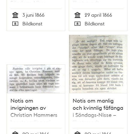
Söndags-Nisse –
Illustreradt
Illustreradt
Veckoblad för
3 juni 1866
29 april 1866
Veckoblad för
Skämt, Humor och
Tid
Tid
Bildkonst
Bildkonst
Skämt, Humor och
Satir, nr 17, den 29
Typ
Typ
Satir, nr 22, den 3
april 1866
juni 1866
Notis om
Notis om manlig
invigningen av
och kvinnlig fåfänga
Christian Hammers
i Söndags-Nisse –
konstsamlingar i
Illustreradt
Söndags-Nisse –
Veckoblad för