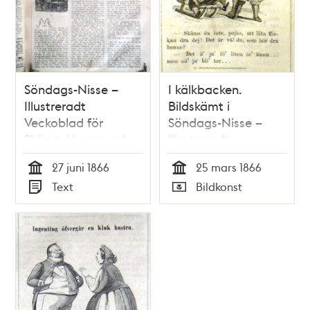
Söndags-Nisse –
I kälkbacken.
Illustreradt
Bildskämt i
Veckoblad för
Söndags-Nisse –
Skämt, Humor och
Illustreradt
Satir, nr 26, den 27
Veckoblad för
27 juni 1866
25 mars 1866
juni 1866
Skämt, Humor och
Tid
Tid
Text
Bildkonst
Satir, nr 12, den 25
Typ
Typ
mars 1866