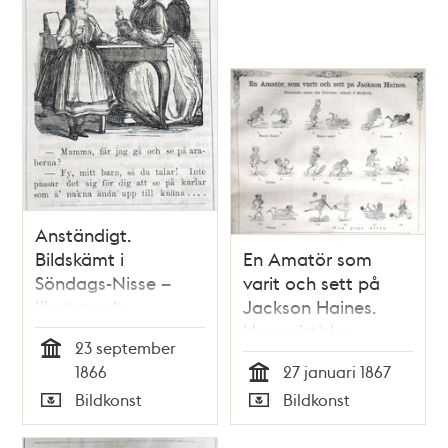
Anständigt.
Bildskämt i
En Amatör som
Söndags-Nisse –
varit och sett på
Illustreradt
Jackson Haines.
Veckoblad för
Humoristiska
23 september
Skämt, Humor och
minnen från
Tid
1866
27 januari 1867
Satir, nr 39, den 23
Nybroviken,
Tid
Bildkonst
Bildkonst
september 1866
tecknade av RUDIS.
Typ
Typ
Bildskämt i