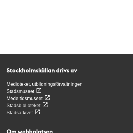
Kontakt
Stockholmskällan
Stockholmskällan drivs av
Medioteket, utbildningsförvaltningen
Stadsmuseet
Medeltidsmuseet
Stadsbiblioteket
Stadsarkivet
Om webbplatsen