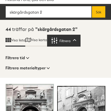
Sök
Fritextsök
Sök
Sökresultat
44
träffar på
skärgårdsgatan 2
Visa karta
Visa lista
Filtrera
Filtrera
Filtrera tid
Filtrera materialtyper
Visningsläge
Totalt
44
träffar
Lista
Karta