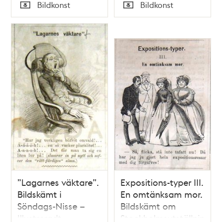
Tid
Bildkonst
Bildkonst
Veckoblad för
Skämt, Humor och
Typ
Typ
Skämt, Humor och
Satir, nr 28, den 8
Satir, nr 39, den 23
juli 1866
september 1866
”Lagarnes väktare”.
Expositions-typer III.
Bildskämt i
En omtänksam mor.
Söndags-Nisse –
Bildskämt om
Illustreradt
Stockholmsutställningen