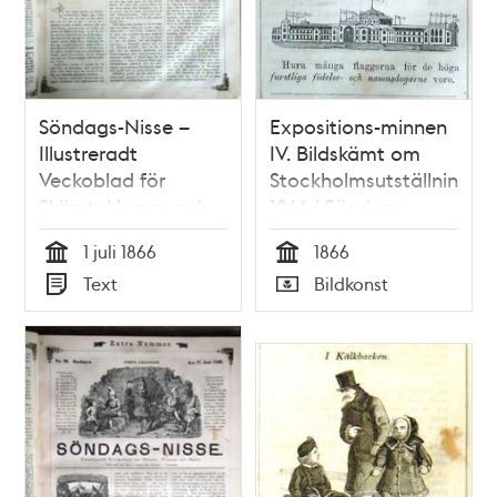
Söndags-Nisse –
Expositions-minnen
Illustreradt
IV. Bildskämt om
Veckoblad för
Stockholmsutställningen
Skämt, Humor och
1866 i Söndags-
Satir, nr 27, den 1 juli
Nisse – Illustreradt
1 juli 1866
1866
1866
Veckoblad för
Tid
Tid
Text
Bildkonst
Skämt, Humor och
Typ
Typ
Satir, nr 43, den 21
oktober 1866