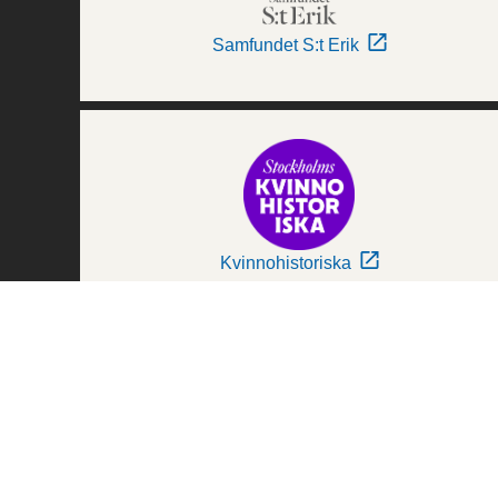
Samfundet S:t Erik
Kvinnohistoriska
Världskulturmuseerna