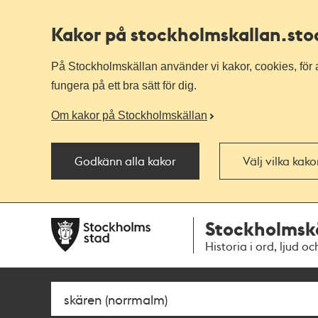
Kakor på stockholmskallan
.st
På Stockholmskällan använder vi kakor, cookies, för a
fungera på ett bra sätt för dig.
Om kakor på Stockholmskällan
Godkänn alla kakor
Välj vilka kak
Till
Till
Stockholmsk
navigationen
huvudinnehållet
Historia i ord, ljud oc
Sök
Fritextsök