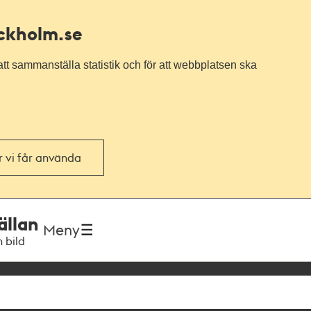
ockholm.se
tt sammanställa statistik och för att webbplatsen ska
or vi får använda
ällan
Meny
h bild