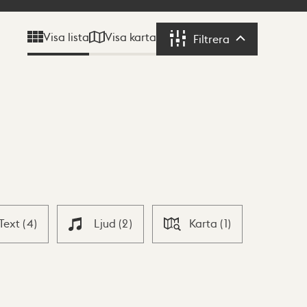
Visa karta
Visa lista
Filtrera
Filtrera
Text
(
4
)
Ljud
(
2
)
Karta
(
1
)