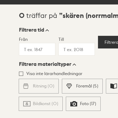
0
skären (norrmalm
träffar på
Sökresultat
Filtrera tid
Från
Till
Visningsläge
Filtrer
Filtrera materialtyper
Lista
Karta
Visa inte lärarhandledningar
Ritning
(
0
)
Föremål
(
5
)
Bildkonst
(
0
)
Foto
(
17
)