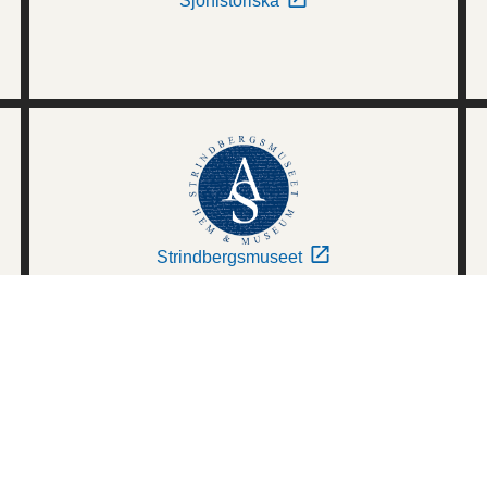
Sjöhistoriska
Strindbergsmuseet