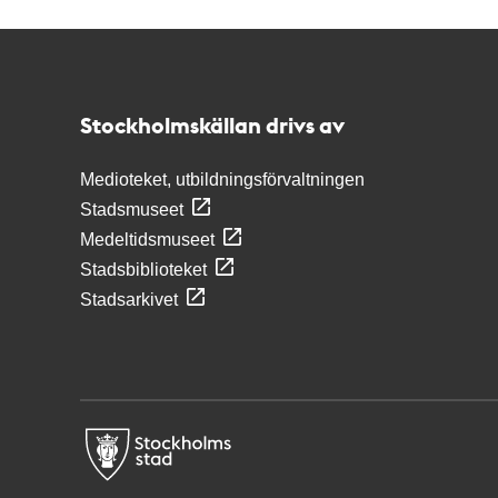
Kontakt
Stockholmskällan
Stockholmskällan drivs av
Medioteket, utbildningsförvaltningen
Stadsmuseet
Medeltidsmuseet
Stadsbiblioteket
Stadsarkivet