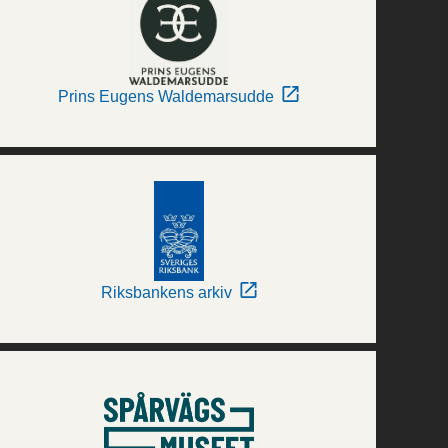
Prins Eugens Waldemarsudde
Riksbankens arkiv