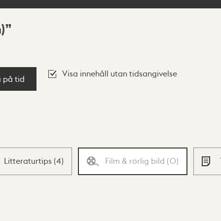
)
Visa innehåll utan tidsangivelse
a på tid
Litteraturtips
(
4
)
Film & rörlig bild
(
0
)