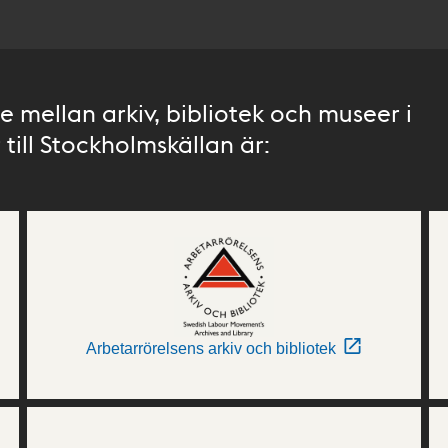
 mellan arkiv, bibliotek och museer i
till Stockholmskällan är:
Arbetarrörelsens arkiv och bibliotek