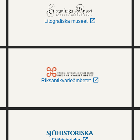
Litografiska museet
Riksantikvarieämbetet