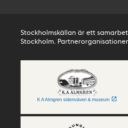
Stockholmskällan är ett samarbete
Stockholm. Partnerorganisationer 
K A Almgren sidenväveri & museum