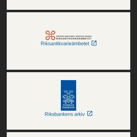
Riksantikvarieämbetet
Riksbankens arkiv