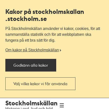
Kakor på stockholmskallan
.stockholm.se
På Stockholmskällan använder vi kakor, cookies, för att
sammanställa statistik och för att webbplatsen ska
fungera på ett bra sätt för dig.
Om kakor på Stockholmskällan
Godkänn alla kakor
Välj vilka kakor vi får använda
Till
Till
Stockholmskällan
navigationen
huvudinnehållet
Historia i ord, ljud och bild