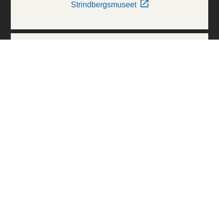
Strindbergsmuseet
Thielska Galleriet
Världskulturmuseerna