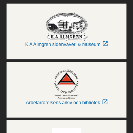
K A Almgren sidenväveri & museum
Arbetarrörelsens arkiv och bibliotek