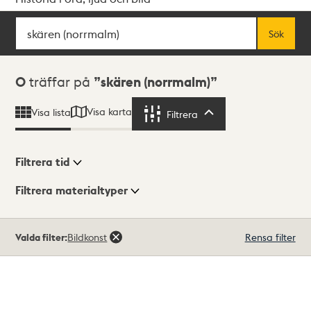
Sök
Fritextsök
Sök
Sökresultat
0
träffar på
skären (norrmalm)
Visa karta
Visa lista
Filtrera
Filtrera
Filtrera tid
Filtrera materialtyper
Visningsläge
Totalt
Valda filter:
Bildkonst
Rensa filter
0
träffar
Lista
Karta