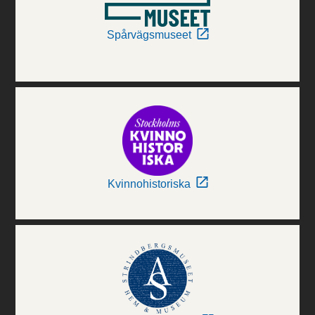
Spårvägsmuseet
Kvinnohistoriska