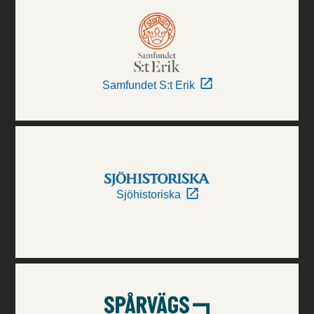
Samfundet S:t Erik
Sjöhistoriska