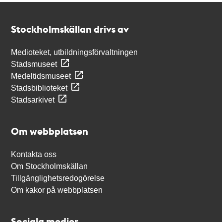
Kontakt
Stockholmskällan
Stockholmskällan drivs av
Medioteket, utbildningsförvaltningen
Stadsmuseet
Medeltidsmuseet
Stadsbiblioteket
Stadsarkivet
Om webbplatsen
Kontakta oss
Om Stockholmskällan
Tillgänglighetsredogörelse
Om kakor på webbplatsen
Sociala medier