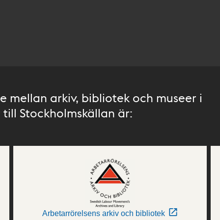
 mellan arkiv, bibliotek och museer i
till Stockholmskällan är:
Arbetarrörelsens arkiv och bibliotek