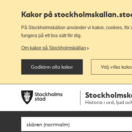
Kakor på stockholmskallan
.st
På Stockholmskällan använder vi kakor, cookies, för a
fungera på ett bra sätt för dig.
Om kakor på Stockholmskällan
Godkänn alla kakor
Välj vilka kak
Till
Till
Stockholmsk
navigationen
huvudinnehållet
Historia i ord, ljud oc
Sök
Fritextsök