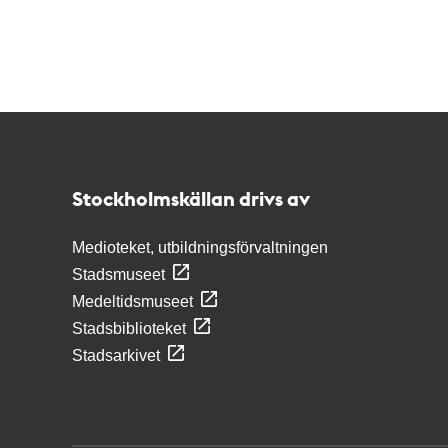
Kontakt
Stockholmskällan
Stockholmskällan drivs av
Medioteket, utbildningsförvaltningen
Stadsmuseet
Medeltidsmuseet
Stadsbiblioteket
Stadsarkivet