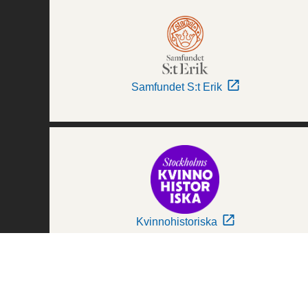
Samfundet S:t Erik
Kvinnohistoriska