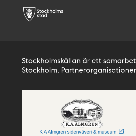
Stockholmskällan är ett samarbete
Stockholm. Partnerorganisationer 
K A Almgren sidenväveri & museum