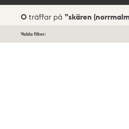
0
skären (norrmalm
träffar på
Sökresultat
Valda filter: