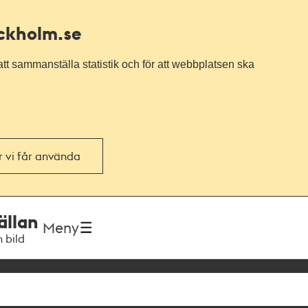
ockholm.se
tt sammanställa statistik och för att webbplatsen ska
or vi får använda
ällan
Meny
h bild