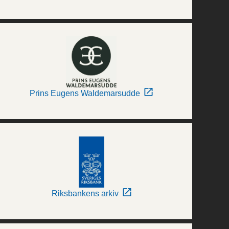
Prins Eugens Waldemarsudde
Riksbankens arkiv