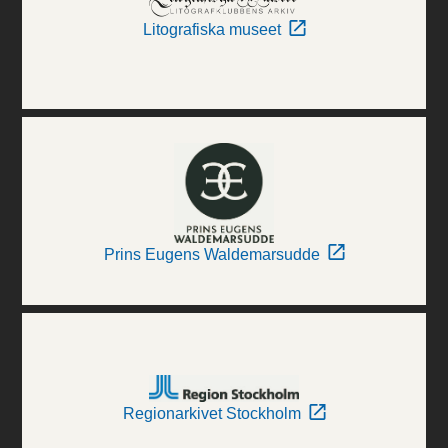
Litografiska museet
Prins Eugens Waldemarsudde
Regionarkivet Stockholm