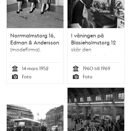
Norrmalmstorg 16,
I våningen på
Edman & Andersson
Blasieholmstorg 12
(modefirma).
skär den
Modevisning
mångsysslande
journalistveteranen
14 mars 1952
1960 till 1969
Anna-Stina Alkmans
Tid
Tid
Foto
Foto
hembiträde upp
Typ
Typ
bullkransen, klädd i
reglementsenlig
klädsel.