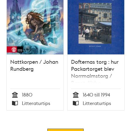
Nattkorpen / Johan
Dofternas torg : hur
Rundberg
Packartorget blev
Norrmalmstorg /
Bengt Järbe
1880
1640 till 1994
Tid
Tid
Litteraturtips
Litteraturtips
Typ
Typ