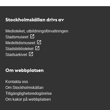
Kontakt
Stockholmskällan
Stockholmskällan drivs av
Medioteket, utbildningsförvaltningen
Stadsmuseet
Medeltidsmuseet
Stadsbiblioteket
Stadsarkivet
Om webbplatsen
Kontakta oss
Om Stockholmskällan
Tillgänglighetsredogörelse
Om kakor på webbplatsen