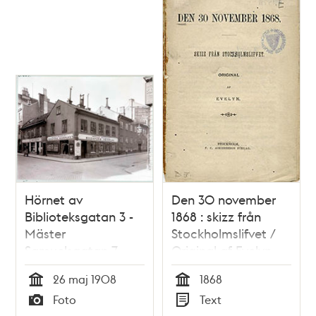
Hörnet av
Den 30 november
Biblioteksgatan 3 -
1868 : skizz från
Mäster
Stockholmslifvet /
Samuelsgatan 7
Original af Evelyn
26 maj 1908
1868
Tid
Tid
Foto
Text
Typ
Typ