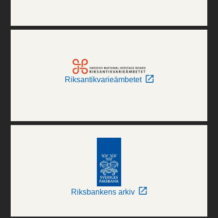
Riksantikvarieämbetet
Riksbankens arkiv