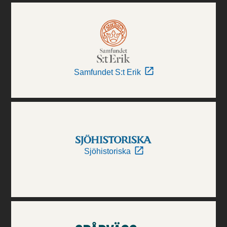
Samfundet S:t Erik
Sjöhistoriska