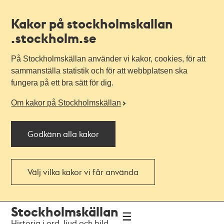
Kakor på stockholmskallan
.stockholm.se
På Stockholmskällan använder vi kakor, cookies, för att
sammanställa statistik och för att webbplatsen ska
fungera på ett bra sätt för dig.
Om kakor på Stockholmskällan
Godkänn alla kakor
Välj vilka kakor vi får använda
Till
Till
Stockholmskällan
navigationen
huvudinnehållet
Historia i ord, ljud och bild