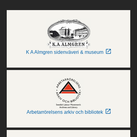
K A Almgren sidenväveri & museum
Arbetarrörelsens arkiv och bibliotek