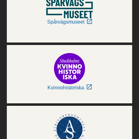
Spårvägsmuseet
Kvinnohistoriska