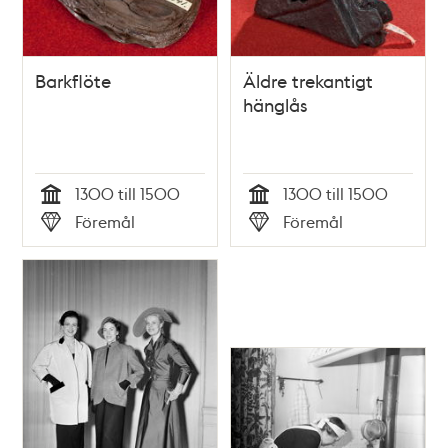
Barkflöte
Äldre trekantigt
hänglås
1300 till 1500
1300 till 1500
Tid
Tid
Föremål
Föremål
Typ
Typ