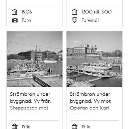
1906
1300 till 1500
Tid
Tid
Foto
Föremål
Typ
Typ
Strömbron under
Strömbron under
byggnad. Vy från
byggnad. Vy mot
Skeppsbron mot
Operan och Karl
Kungsträdgårdsgatan
XII:s Torg
1946
1946