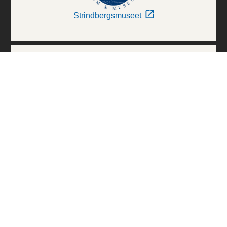
Strindbergsmuseet
Thielska Galleriet
Världskulturmuseerna