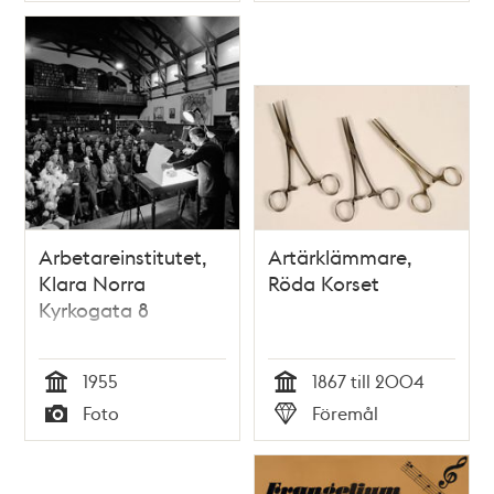
Arbetareinstitutet,
Artärklämmare,
Klara Norra
Röda Korset
Kyrkogata 8
1955
1867 till 2004
Tid
Tid
Foto
Föremål
Typ
Typ