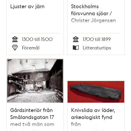
Ljuster av järn
Stockholms
försvunna sjöar /
Christer Jörgensen
1300 till 1500
1700 till 1899
Tid
Tid
Föremål
Litteraturtips
Typ
Typ
Gårdsinteriör från
Knivslida av läder,
Smålandsgatan 17
arkeologiskt fynd
med två män som
från
bereder skinn.
Helgeandsholmen