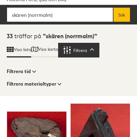
Sök
Fritextsök
Sök
Sökresultat
33
träffar på
skären (norrmalm)
Visa karta
Visa lista
Filtrera
Filtrera
Filtrera tid
Filtrera materialtyper
Visningsläge
Totalt
33
träffar
Lista
Karta