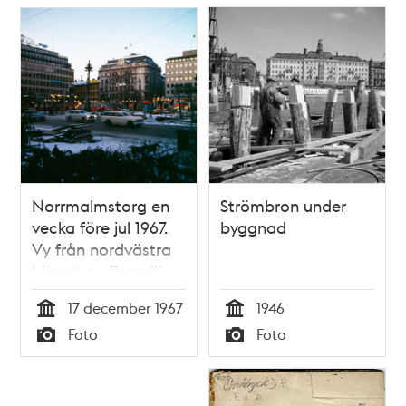
Norrmalmstorg en
Strömbron under
vecka före jul 1967.
byggnad
Vy från nordvästra
hörnet av Berzelii
Park. Skymningsbild
17 december 1967
1946
Tid
Tid
Foto
Foto
Typ
Typ