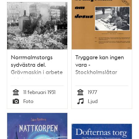
Norrmalmstorgs
Tryggare kan ingen
sydvästra del.
vara -
Grävmaskin i arbete
Stockholmslåtar
vid rivningar i
Norrmalmstorgs
11 februari 1931
1977
västra kvarter
Tid
Tid
Foto
Ljud
Norrmalm där
Typ
Typ
Citypalatset uppförs