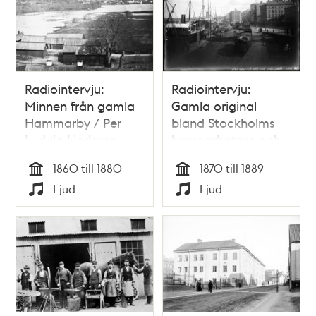
Radiointervju:
Radiointervju:
Minnen från gamla
Gamla original
Hammarby / Per
bland Stockholms
Ludvig Lindgren
hamnarbetare och
förmän på 1870-
1860 till 1880
1870 till 1889
och 80-talen / Per
Tid
Tid
Ljud
Ljud
Ludvig Lindgren
Typ
Typ