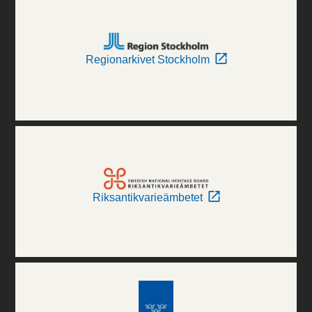
Regionarkivet Stockholm
Riksantikvarieämbetet