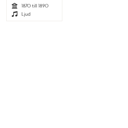
visor på 1870- och
1870 till 1890
80-talet.
Tid
Ljud
Typ