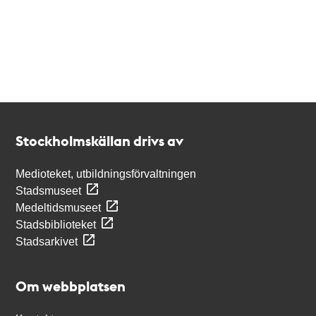
Kontakt
Stockholmskällan
Stockholmskällan drivs av
Medioteket, utbildningsförvaltningen
Stadsmuseet
Medeltidsmuseet
Stadsbiblioteket
Stadsarkivet
Om webbplatsen