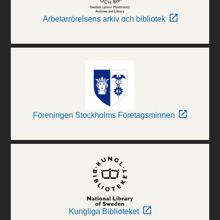
Arbetarrörelsens arkiv och bibliotek
Föreningen Stockholms Företagsminnen
Kungliga Biblioteket