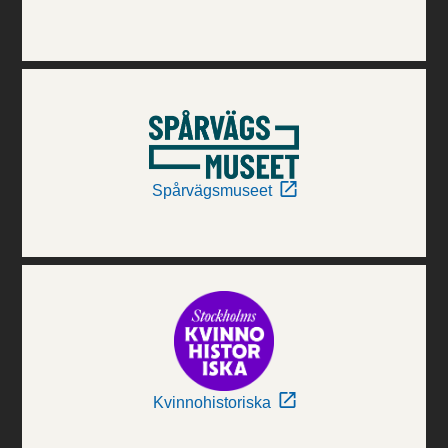
Spårvägsmuseet
Kvinnohistoriska