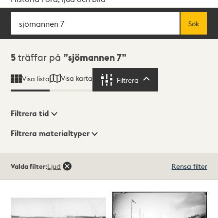
Sök
Fritextsök
Sök
Sökresultat
5
träffar på
sjömannen 7
Visa karta
Visa lista
Filtrera
Filtrera
Filtrera tid
Filtrera materialtyper
Visningsläge
Totalt
Valda filter:
Ljud
Rensa filter
5
träffar
Lista
Karta