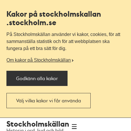
Kakor på stockholmskallan
.stockholm.se
På Stockholmskällan använder vi kakor, cookies, för att
sammanställa statistik och för att webbplatsen ska
fungera på ett bra sätt för dig.
Om kakor på Stockholmskällan
Godkänn alla kakor
Välj vilka kakor vi får använda
Till
Till
Stockholmskällan
navigationen
huvudinnehållet
Historia i ord, ljud och bild