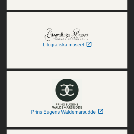
Litografiska museet
Prins Eugens Waldemarsudde