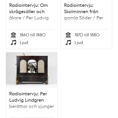
Radiointervju: Om
Radiointervju:
skrågesäller och
Skolminnen från
åkare / Per Ludvig
gamla Söder / Per
Lindgren
Ludvig Lindgren
1860 till 1880
1870 till 1880
Tid
Tid
Ljud
Ljud
Typ
Typ
Radiointervju: Per
Ludvig Lindgren
berättar och sjunger
om positivspelarnas