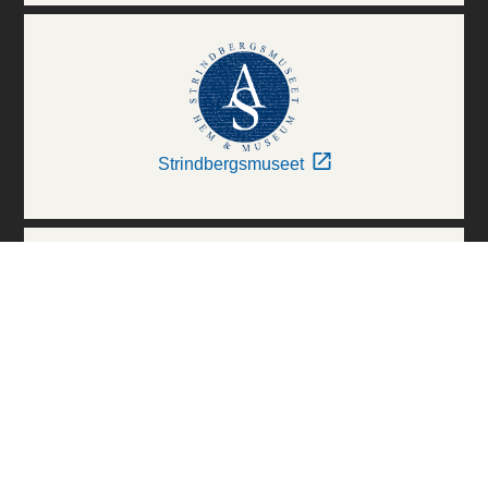
Strindbergsmuseet
Thielska Galleriet