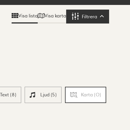
Visa karta
Visa lista
Filtrera
Filtrera
Text
(
8
)
Ljud
(
5
)
Karta
(
0
)