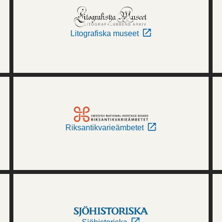
Litografiska museet
Riksantikvarieämbetet