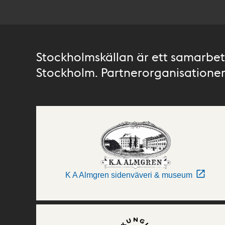
Stockholmskällan är ett samarbete
Stockholm. Partnerorganisationer 
K A Almgren sidenväveri & museum