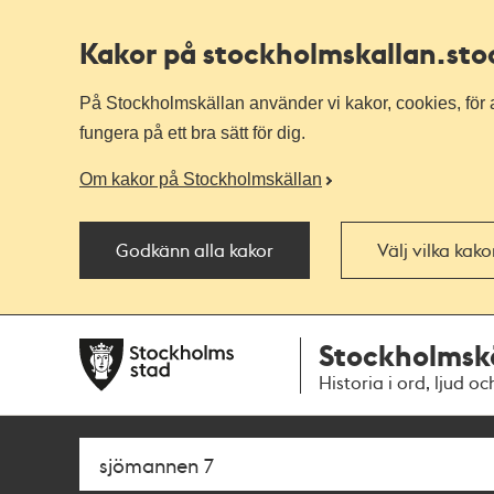
Kakor på stockholmskallan
.st
På Stockholmskällan använder vi kakor, cookies, för a
fungera på ett bra sätt för dig.
Om kakor på Stockholmskällan
Godkänn alla kakor
Välj vilka kak
Till
Till
Stockholmsk
navigationen
huvudinnehållet
Historia i ord, ljud oc
Sök
Fritextsök