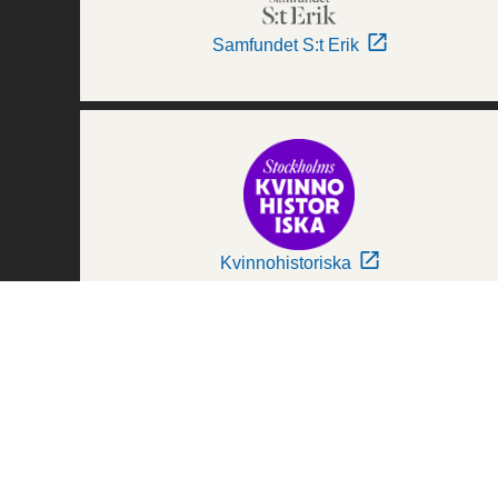
Samfundet S:t Erik
Kvinnohistoriska
Världskulturmuseerna