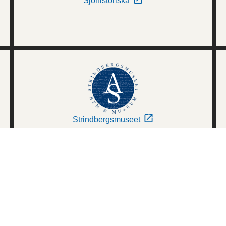
Sjöhistoriska
Strindbergsmuseet