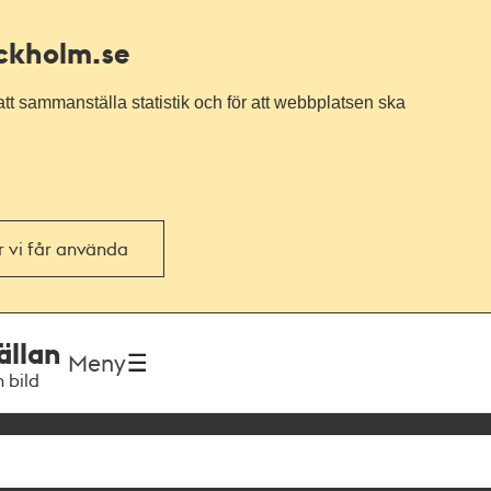
ockholm.se
tt sammanställa statistik och för att webbplatsen ska
or vi får använda
ällan
Meny
h bild