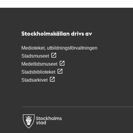
Kontakt
Stockholmskällan
Stockholmskällan drivs av
Medioteket, utbildningsförvaltningen
Stadsmuseet
Medeltidsmuseet
Stadsbiblioteket
Stadsarkivet