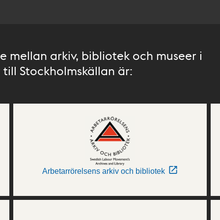
 mellan arkiv, bibliotek och museer i
till Stockholmskällan är:
Arbetarrörelsens arkiv och bibliotek