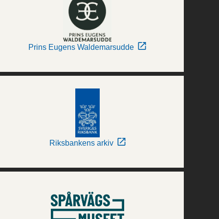
Prins Eugens Waldemarsudde
Riksbankens arkiv