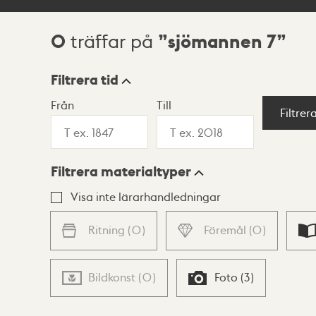
0
sjömannen 7
träffar på
Sökresultat
Filtrera tid
Från
Till
Visningsläge
Filtrer
Filtrera materialtyper
Lista
Karta
Visa inte lärarhandledningar
Ritning
(
0
)
Föremål
(
0
)
Bildkonst
(
0
)
Foto
(
3
)