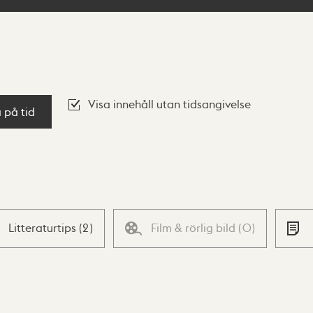
Visa innehåll utan tidsangivelse
a på tid
Litteraturtips
(
2
)
Film & rörlig bild
(
0
)