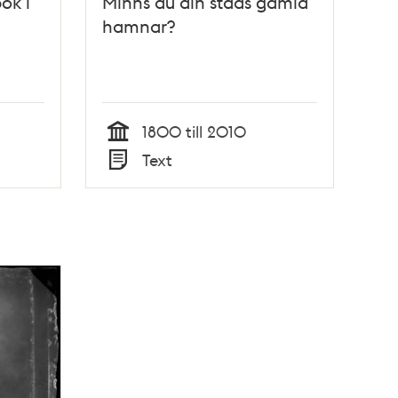
ok i
Minns du din stads gamla
hamnar?
1800 till 2010
Tid
Text
Typ