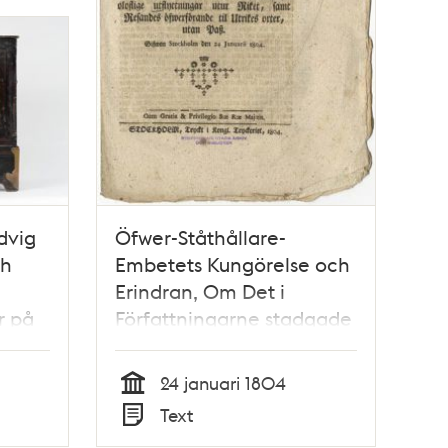
dvig
Öfwer-Ståthållare-
ch
Embetets Kungörelse och
Erindran, Om Det i
r på
Författningarne stadgade
answar på oloflige
utflyttningar utur Riket,
24 januari 1804
samt Resandes
Tid
Text
öfwerförande till Utrikes
Typ