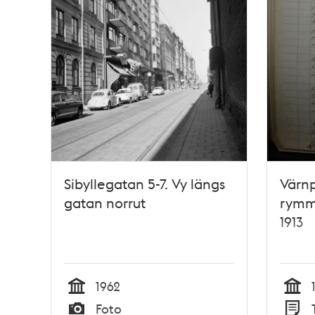
Sibyllegatan 5-7. Vy längs
Värnp
gatan norrut
rymme
1913
1962
Tid
Tid
Foto