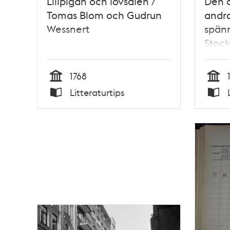
Lillpigan och lövsalen /
Den 
Tomas Blom och Gudrun
andra
Wessnert
spänn
Stock
Björ
1768
Tid
Tid
Litteraturtips
Typ
Typ