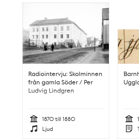
Radiointervju: Skolminnen
Barnh
från gamla Söder / Per
Uggla
Ludvig Lindgren
1870 till 1880
Tid
Tid
Ljud
Typ
Typ