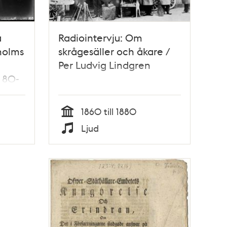
a
Radiointervju: Om
holms
skrågesäller och åkare /
Per Ludvig Lindgren
 80-
1860 till 1880
Tid
Ljud
Typ