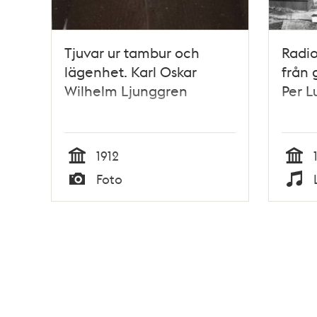
Tjuvar ur tambur och
Radio
lägenhet. Karl Oskar
från
Wilhelm Ljunggren
Per L
1912
Tid
Tid
Foto
Typ
Typ