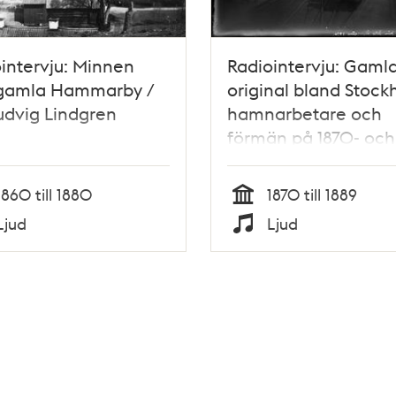
intervju: Minnen
Radiointervju: Gaml
 gamla Hammarby /
original bland Stock
udvig Lindgren
hamnarbetare och
förmän på 1870- och
talen / Per Ludvig
Lindgren
1860 till 1880
1870 till 1889
Tid
Ljud
Ljud
Typ