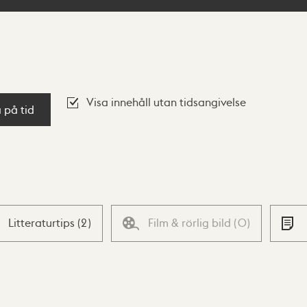
Visa innehåll utan tidsangivelse
a på tid
Litteraturtips
(
2
)
Film & rörlig bild
(
0
)