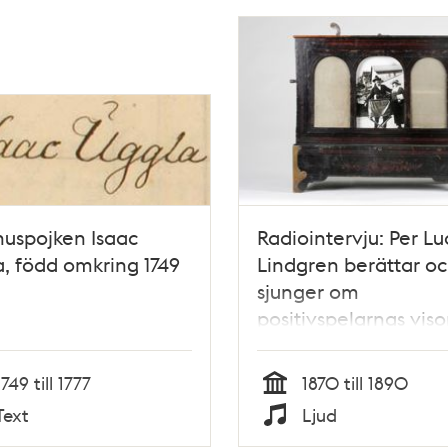
uspojken Isaac
Radiointervju: Per Lu
, född omkring 1749
Lindgren berättar o
sjunger om
positivspelarnas viso
1870- och 80-talet.
1749 till 1777
1870 till 1890
Tid
Text
Ljud
Typ