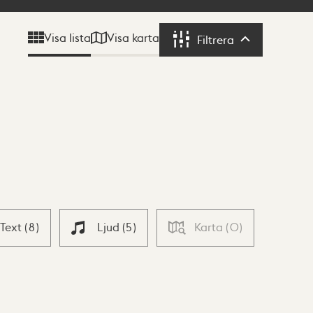
Visa karta
Visa lista
Filtrera
Filtrera
Text
(
8
)
Ljud
(
5
)
Karta
(
0
)