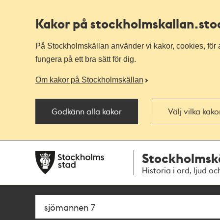
Kakor på stockholmskallan
.st
På Stockholmskällan använder vi kakor, cookies, för a
fungera på ett bra sätt för dig.
Om kakor på Stockholmskällan
Godkänn alla kakor
Välj vilka kak
Till
Till
Stockholmsk
navigationen
huvudinnehållet
Historia i ord, ljud oc
Sök
Fritextsök