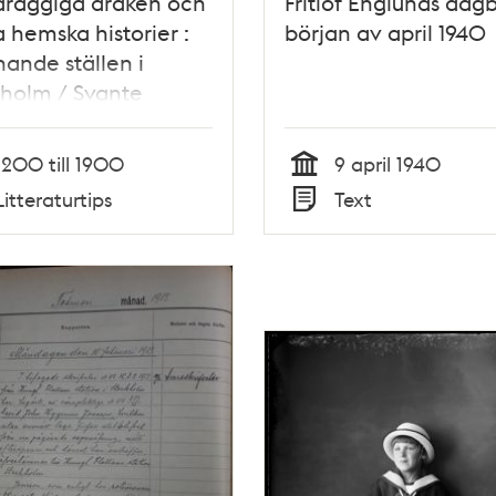
dräggiga draken och
Fritiof Englunds dagb
 hemska historier :
början av april 1940
ande ställen i
holm / Svante
kum
1200 till 1900
9 april 1940
Tid
Litteraturtips
Text
Typ