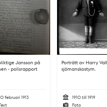
liktige Jansson på
Porträtt av Harry Vall
n - polisrapport
sjömanskostym.
10 februari 1913
1910 till 1919
Tid
Text
Foto