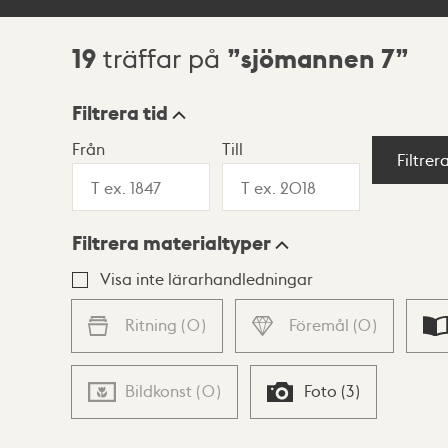
19
sjömannen 7
träffar på
Sökresultat
Filtrera tid
Från
Till
Visningsläge
Filtrer
Filtrera materialtyper
Lista
Karta
Visa inte lärarhandledningar
Ritning
(
0
)
Föremål
(
0
)
Bildkonst
(
0
)
Foto
(
3
)