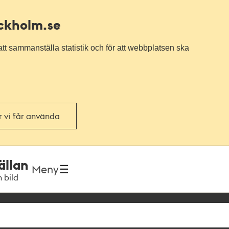
ockholm.se
tt sammanställa statistik och för att webbplatsen ska
or vi får använda
ällan
Meny
h bild