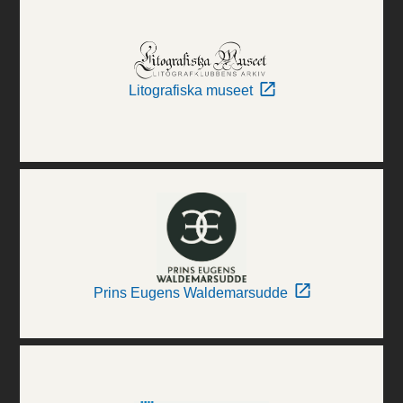
Litografiska museet
Prins Eugens Waldemarsudde