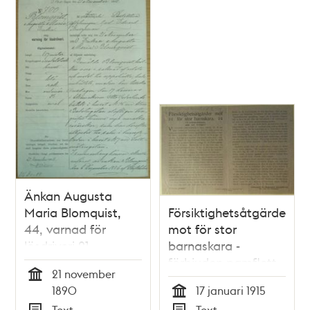
Änkan Augusta
Maria Blomquist,
Försiktighetsåtgärder
44, varnad för
mot för stor
lösdriveri 21
barnaskara -
november 1890 -
förbjuden pamflett
21 november
polisförhör
Tid
1890
17 januari 1915
Tid
Text
Text