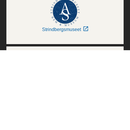
Strindbergsmuseet
Thielska Galleriet