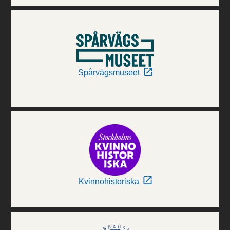
Spårvägsmuseet
Kvinnohistoriska