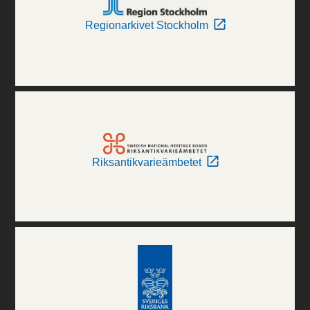
Regionarkivet Stockholm
Riksantikvarieämbetet