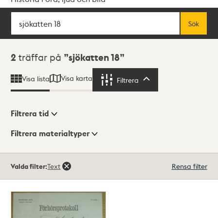
Sök
Fritextsök
Sök
Sökresultat
2
träffar på
sjökatten 18
Visa karta
Visa lista
Filtrera
Filtrera
Filtrera tid
Filtrera materialtyper
Visningsläge
Totalt
Valda filter:
Text
Rensa filter
2
träffar
Lista
Karta