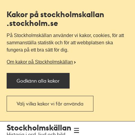
Kakor på stockholmskallan
.stockholm.se
På Stockholmskällan använder vi kakor, cookies, för att
sammanställa statistik och för att webbplatsen ska
fungera på ett bra sätt för dig.
Om kakor på Stockholmskällan
Godkänn alla kakor
Välj vilka kakor vi får använda
Till
Till
Stockholmskällan
navigationen
huvudinnehållet
Historia i ord, ljud och bild