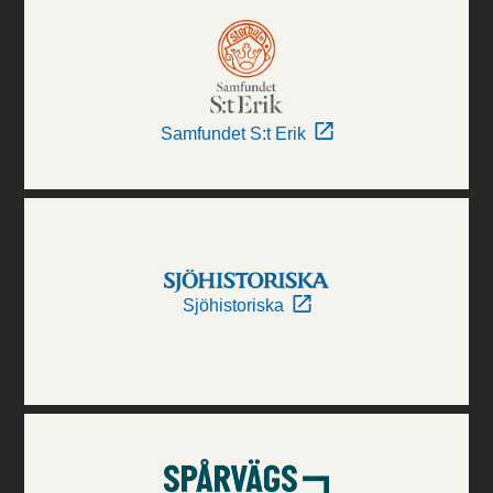
Samfundet S:t Erik
Sjöhistoriska