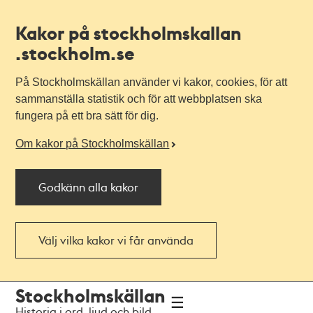
Kakor på stockholmskallan
.stockholm.se
På Stockholmskällan använder vi kakor, cookies, för att
sammanställa statistik och för att webbplatsen ska
fungera på ett bra sätt för dig.
Om kakor på Stockholmskällan
Godkänn alla kakor
Välj vilka kakor vi får använda
Till
Till
Stockholmskällan
navigationen
huvudinnehållet
Historia i ord, ljud och bild