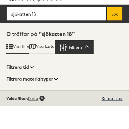
Sök
Fritextsök
Sök
Sökresultat
0
träffar på
sjökatten 18
Visa karta
Visa lista
Filtrera
Filtrera
Filtrera tid
Filtrera materialtyper
Visningsläge
Totalt
Valda filter:
Karta
Rensa filter
0
träffar
Lista
Karta