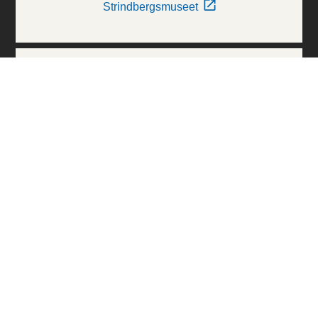
Strindbergsmuseet
Thielska Galleriet
Världskulturmuseerna