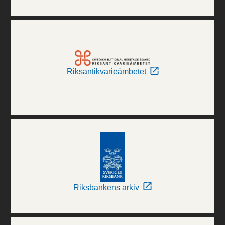
Riksantikvarieämbetet
Riksbankens arkiv