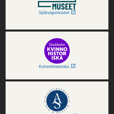
Spårvägsmuseet
Kvinnohistoriska