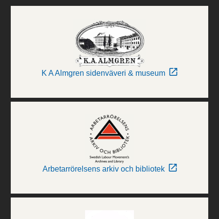
K A Almgren sidenväveri & museum
Arbetarrörelsens arkiv och bibliotek