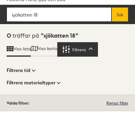
Sök
Fritextsök
Sök
Sökresultat
0
träffar på
sjökatten 18
Visa karta
Visa lista
Filtrera
Filtrera
Filtrera tid
Filtrera materialtyper
Visningsläge
Totalt
Valda filter:
Rensa filter
0
träffar
Lista
Karta