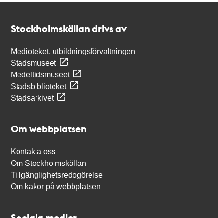
Kontakt
Stockholmskällan
Stockholmskällan drivs av
Medioteket, utbildningsförvaltningen
Stadsmuseet
Medeltidsmuseet
Stadsbiblioteket
Stadsarkivet
Om webbplatsen
Kontakta oss
Om Stockholmskällan
Tillgänglighetsredogörelse
Om kakor på webbplatsen
Sociala medier