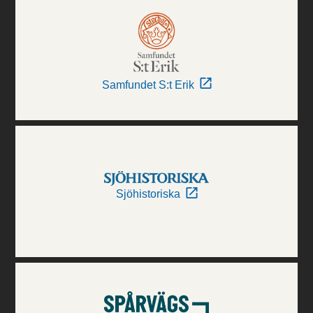
Samfundet S:t Erik
Sjöhistoriska