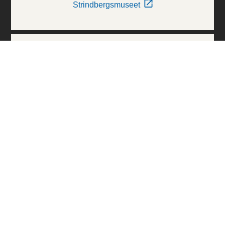
Strindbergsmuseet
Thielska Galleriet
Världskulturmuseerna