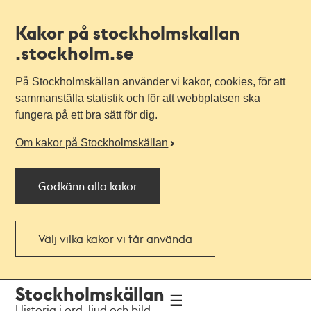
Kakor på stockholmskallan
.stockholm.se
På Stockholmskällan använder vi kakor, cookies, för att
sammanställa statistik och för att webbplatsen ska
fungera på ett bra sätt för dig.
Om kakor på Stockholmskällan
Godkänn alla kakor
Välj vilka kakor vi får använda
Till
Till
Stockholmskällan
navigationen
huvudinnehållet
Historia i ord, ljud och bild