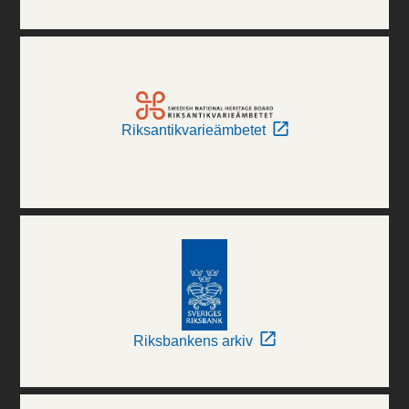
Riksantikvarieämbetet
Riksbankens arkiv