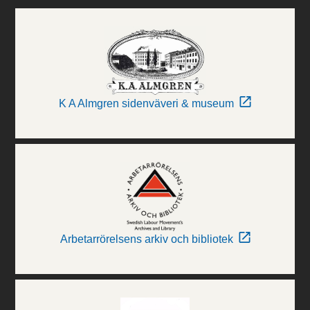
K A Almgren sidenväveri & museum
Arbetarrörelsens arkiv och bibliotek