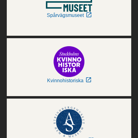
Spårvägsmuseet
Kvinnohistoriska