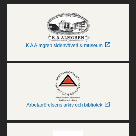
K A Almgren sidenväveri & museum
Arbetarrörelsens arkiv och bibliotek