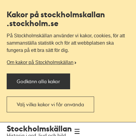
Kakor på stockholmskallan
.stockholm.se
På Stockholmskällan använder vi kakor, cookies, för att
sammanställa statistik och för att webbplatsen ska
fungera på ett bra sätt för dig.
Om kakor på Stockholmskällan
Godkänn alla kakor
Välj vilka kakor vi får använda
Till
Till
Stockholmskällan
navigationen
huvudinnehållet
Historia i ord, ljud och bild