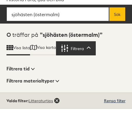
Sök
Fritextsök
Sök
Sökresultat
0
träffar på
sjöhästen (östermalm)
Visa karta
Visa lista
Filtrera
Filtrera
Filtrera tid
Filtrera materialtyper
Visningsläge
Totalt
Valda filter:
Litteraturtips
Rensa filter
0
träffar
Lista
Karta