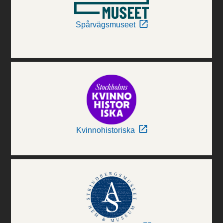
Spårvägsmuseet
Kvinnohistoriska