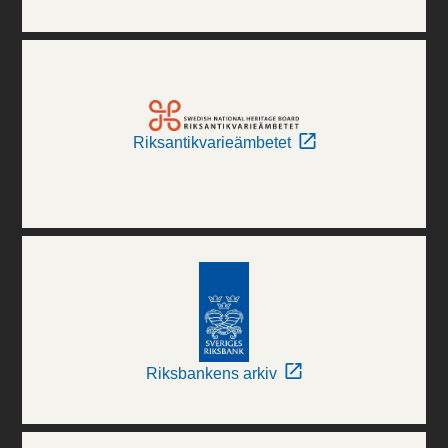
Riksantikvarieämbetet
Riksbankens arkiv