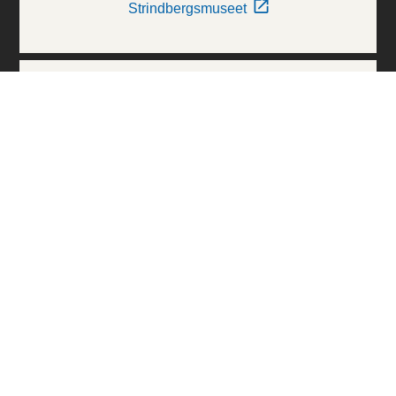
Strindbergsmuseet
Thielska Galleriet
Världskulturmuseerna