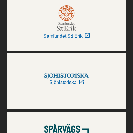
Samfundet S:t Erik
Sjöhistoriska