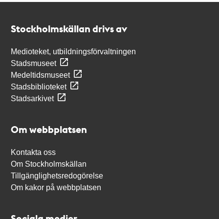
Kontakt
Stockholmskällan
Stockholmskällan drivs av
Medioteket, utbildningsförvaltningen
Stadsmuseet
Medeltidsmuseet
Stadsbiblioteket
Stadsarkivet
Om webbplatsen
Kontakta oss
Om Stockholmskällan
Tillgänglighetsredogörelse
Om kakor på webbplatsen
Sociala medier