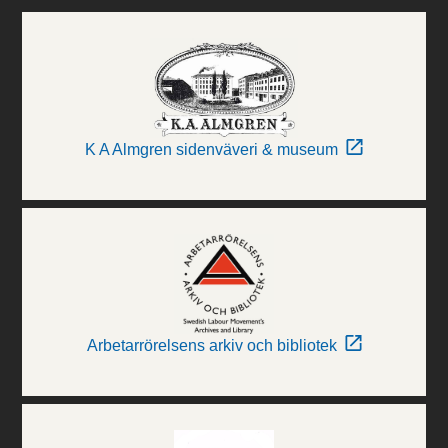
K A Almgren sidenväveri & museum
Arbetarrörelsens arkiv och bibliotek