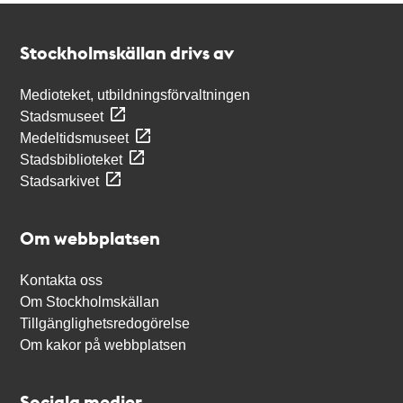
Kontakt
Stockholmskällan
Stockholmskällan drivs av
Medioteket, utbildningsförvaltningen
Stadsmuseet
Medeltidsmuseet
Stadsbiblioteket
Stadsarkivet
Om webbplatsen
Kontakta oss
Om Stockholmskällan
Tillgänglighetsredogörelse
Om kakor på webbplatsen
Sociala medier