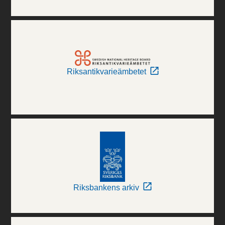
Riksantikvarieämbetet
Riksbankens arkiv