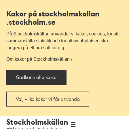
Kakor på stockholmskallan
.stockholm.se
På Stockholmskällan använder vi kakor, cookies, för att
sammanställa statistik och för att webbplatsen ska
fungera på ett bra sätt för dig.
Om kakor på Stockholmskällan
Godkänn alla kakor
Välj vilka kakor vi får använda
Till
Till
Stockholmskällan
navigationen
huvudinnehållet
Historia i ord, ljud och bild