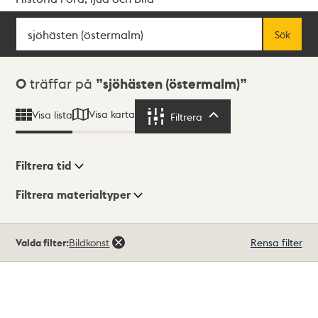
Sök
Fritextsök
Sök
Sökresultat
0
träffar på
sjöhästen (östermalm)
Visa karta
Visa lista
Filtrera
Filtrera
Filtrera tid
Filtrera materialtyper
Visningsläge
Totalt
Valda filter:
Bildkonst
Rensa filter
0
träffar
Lista
Karta