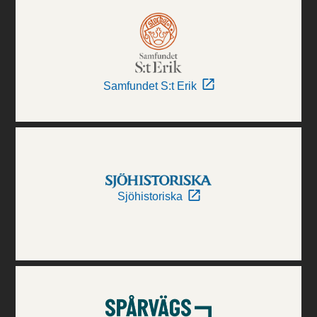
Samfundet S:t Erik
Sjöhistoriska