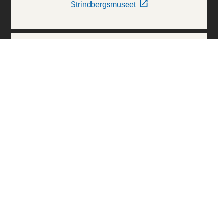
Strindbergsmuseet
Thielska Galleriet
Världskulturmuseerna