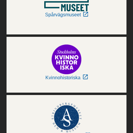
Spårvägsmuseet
Kvinnohistoriska