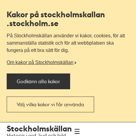
Kakor på stockholmskallan
.stockholm.se
På Stockholmskällan använder vi kakor, cookies, för att
sammanställa statistik och för att webbplatsen ska
fungera på ett bra sätt för dig.
Om kakor på Stockholmskällan
Godkänn alla kakor
Välj vilka kakor vi får använda
Till
Till
Stockholmskällan
navigationen
huvudinnehållet
Historia i ord, ljud och bild