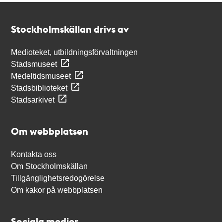
Kontakt
Stockholmskällan
Stockholmskällan drivs av
Medioteket, utbildningsförvaltningen
Stadsmuseet
Medeltidsmuseet
Stadsbiblioteket
Stadsarkivet
Om webbplatsen
Kontakta oss
Om Stockholmskällan
Tillgänglighetsredogörelse
Om kakor på webbplatsen
Sociala medier