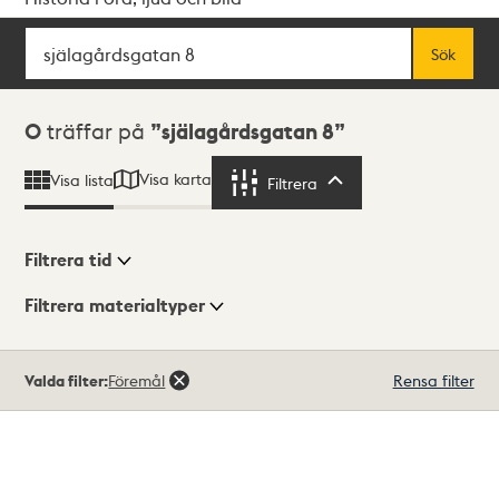
Sök
Fritextsök
Sök
Sökresultat
0
träffar på
själagårdsgatan 8
Visa karta
Visa lista
Filtrera
Filtrera
Filtrera tid
Filtrera materialtyper
Visningsläge
Totalt
Valda filter:
Föremål
Rensa filter
0
träffar
Lista
Karta