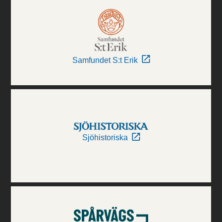
Samfundet S:t Erik
Sjöhistoriska