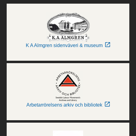
K A Almgren sidenväveri & museum
Arbetarrörelsens arkiv och bibliotek