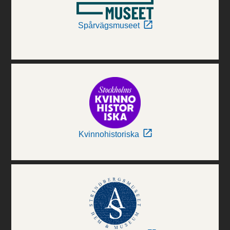
Spårvägsmuseet
Kvinnohistoriska