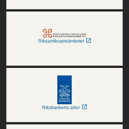
Riksantikvarieämbetet
Riksbankens arkiv