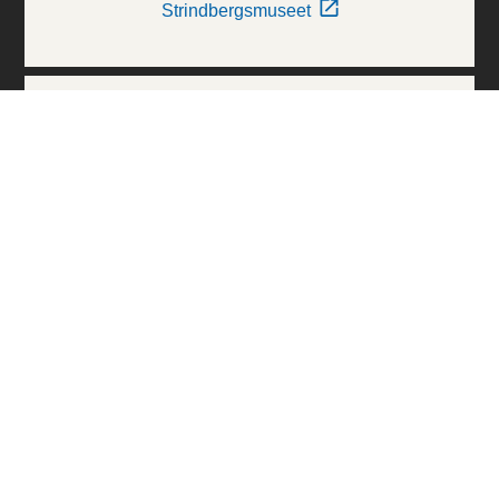
Strindbergsmuseet
Thielska Galleriet
Världskulturmuseerna