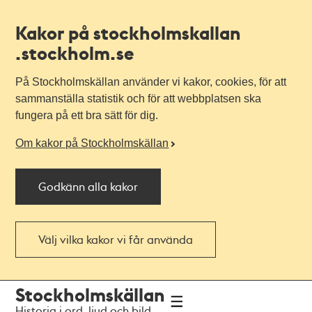
Kakor på stockholmskallan
.stockholm.se
På Stockholmskällan använder vi kakor, cookies, för att
sammanställa statistik och för att webbplatsen ska
fungera på ett bra sätt för dig.
Om kakor på Stockholmskällan
Godkänn alla kakor
Välj vilka kakor vi får använda
Till
Till
Stockholmskällan
navigationen
huvudinnehållet
Historia i ord, ljud och bild