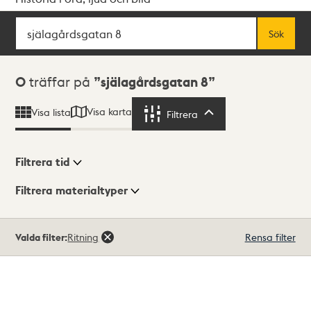
Sök
Fritextsök
Sök
Sökresultat
0
träffar på
själagårdsgatan 8
Visa karta
Visa lista
Filtrera
Filtrera
Filtrera tid
Filtrera materialtyper
Visningsläge
Totalt
Valda filter:
Ritning
Rensa filter
0
träffar
Lista
Karta