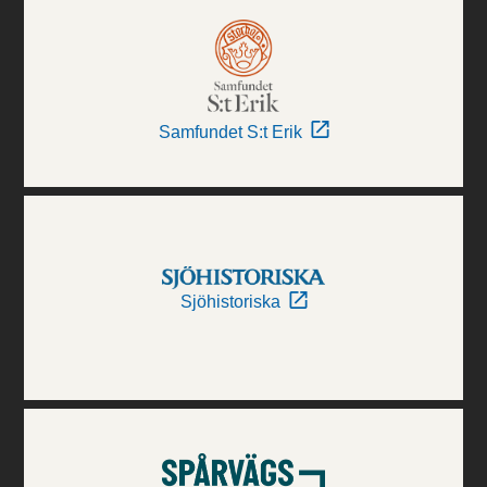
Samfundet S:t Erik
Sjöhistoriska