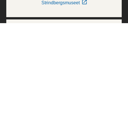
Strindbergsmuseet
Thielska Galleriet
Världskulturmuseerna