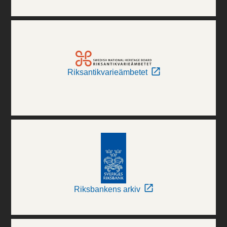
Riksantikvarieämbetet
Riksbankens arkiv