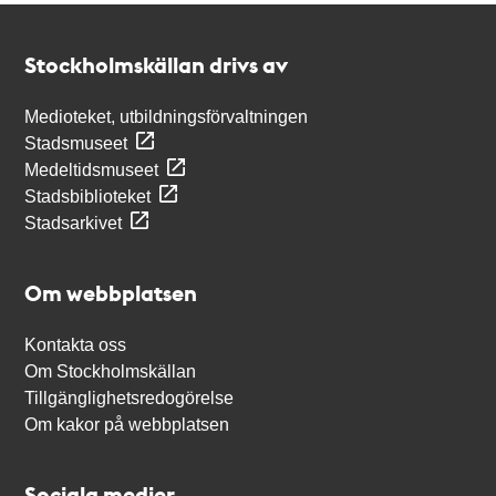
Kontakt
Stockholmskällan
Stockholmskällan drivs av
Medioteket, utbildningsförvaltningen
Stadsmuseet
Medeltidsmuseet
Stadsbiblioteket
Stadsarkivet
Om webbplatsen
Kontakta oss
Om Stockholmskällan
Tillgänglighetsredogörelse
Om kakor på webbplatsen
Sociala medier