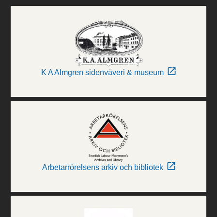
K A Almgren sidenväveri & museum
Arbetarrörelsens arkiv och bibliotek