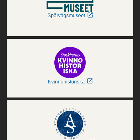
Spårvägsmuseet
Kvinnohistoriska