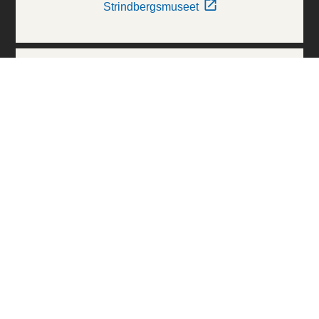
Strindbergsmuseet
Thielska Galleriet
Världskulturmuseerna