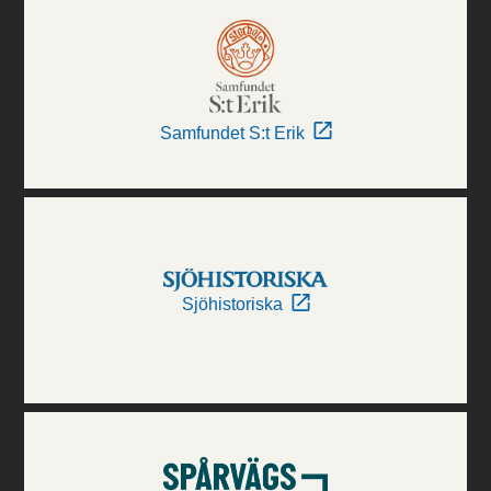
Samfundet S:t Erik
Sjöhistoriska