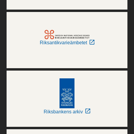
Riksantikvarieämbetet
Riksbankens arkiv