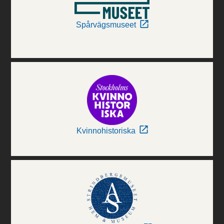
Spårvägsmuseet
Kvinnohistoriska