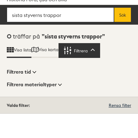
Sök
Fritextsök
Sök
Sökresultat
0
träffar på
sista styverns trappor
Visa karta
Visa lista
Filtrera
Filtrera
Filtrera tid
Filtrera materialtyper
Visningsläge
Totalt
Valda filter:
Rensa filter
0
träffar
Lista
Karta