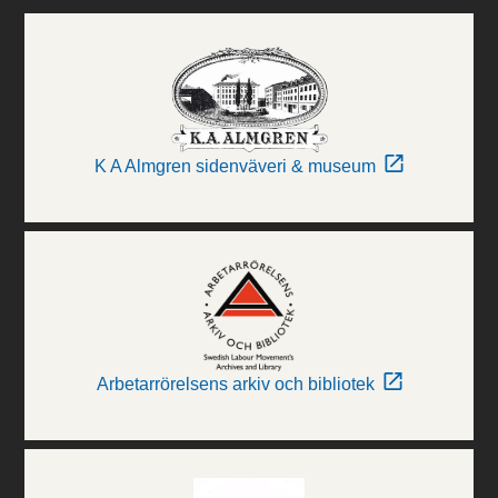
K A Almgren sidenväveri & museum
Arbetarrörelsens arkiv och bibliotek