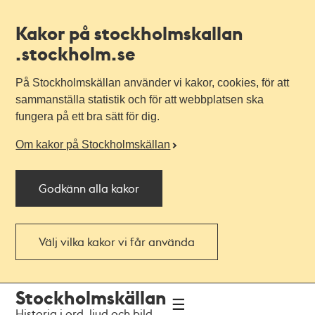
Kakor på stockholmskallan
.stockholm.se
På Stockholmskällan använder vi kakor, cookies, för att
sammanställa statistik och för att webbplatsen ska
fungera på ett bra sätt för dig.
Om kakor på Stockholmskällan
Godkänn alla kakor
Välj vilka kakor vi får använda
Till
Till
Stockholmskällan
navigationen
huvudinnehållet
Historia i ord, ljud och bild