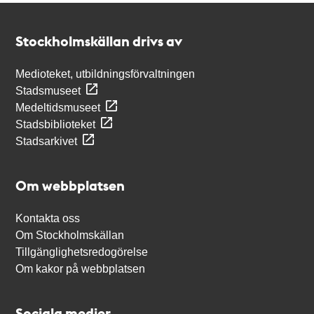
Kontakt
Stockholmskällan
Stockholmskällan drivs av
Medioteket, utbildningsförvaltningen
Stadsmuseet
Medeltidsmuseet
Stadsbiblioteket
Stadsarkivet
Om webbplatsen
Kontakta oss
Om Stockholmskällan
Tillgänglighetsredogörelse
Om kakor på webbplatsen
Sociala medier