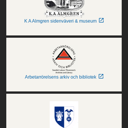
K A Almgren sidenväveri & museum
Arbetarrörelsens arkiv och bibliotek