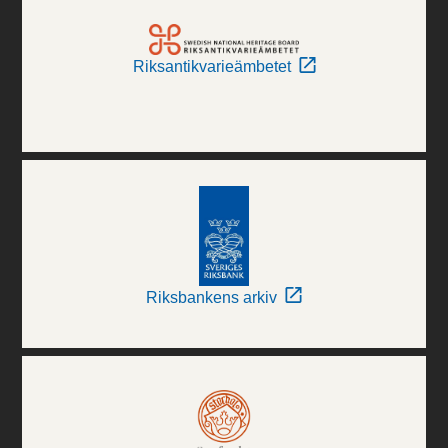
Riksantikvarieämbetet
Riksbankens arkiv