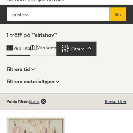
Sök
Fritextsök
Sök
Sökresultat
1
träff på
sirishov
Visa karta
Visa lista
Filtrera
Filtrera
Filtrera tid
Filtrera materialtyper
Visningsläge
Totalt
Valda filter:
Karta
Rensa filter
1
träffar
Lista
Karta