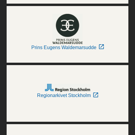
Prins Eugens Waldemarsudde
Regionarkivet Stockholm