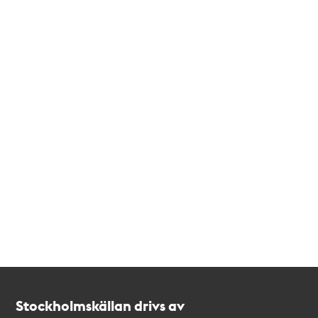
Kontakt
Stockholmskällan
Stockholmskällan drivs av