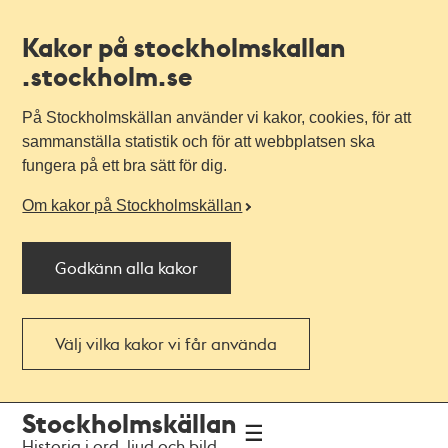
Kakor på stockholmskallan
.stockholm.se
På Stockholmskällan använder vi kakor, cookies, för att
sammanställa statistik och för att webbplatsen ska
fungera på ett bra sätt för dig.
Om kakor på Stockholmskällan
Godkänn alla kakor
Välj vilka kakor vi får använda
Till
Till
Stockholmskällan
navigationen
huvudinnehållet
Historia i ord, ljud och bild