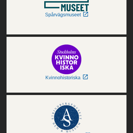
Spårvägsmuseet
Kvinnohistoriska