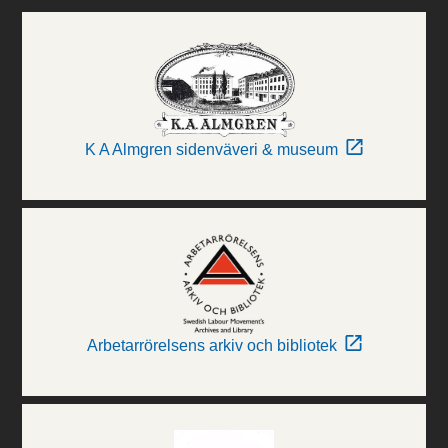
K A Almgren sidenväveri & museum
Arbetarrörelsens arkiv och bibliotek