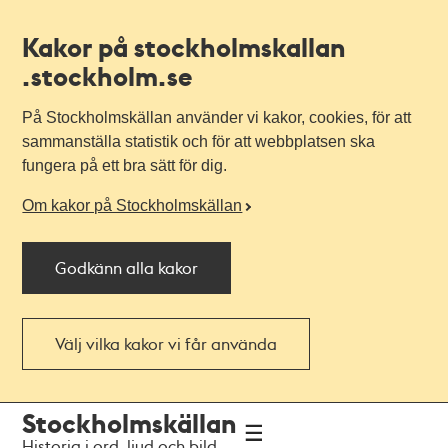
Kakor på stockholmskallan
.stockholm.se
På Stockholmskällan använder vi kakor, cookies, för att
sammanställa statistik och för att webbplatsen ska
fungera på ett bra sätt för dig.
Om kakor på Stockholmskällan
Godkänn alla kakor
Välj vilka kakor vi får använda
Till
Till
Stockholmskällan
navigationen
huvudinnehållet
Historia i ord, ljud och bild