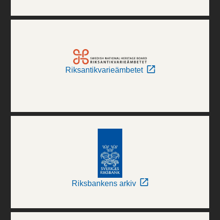
Riksantikvarieämbetet
Riksbankens arkiv