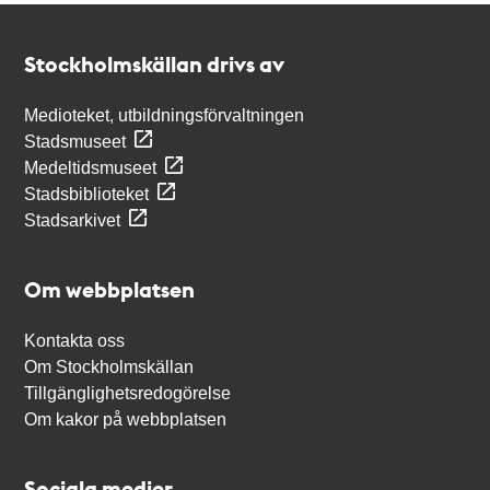
Kontakt
Stockholmskällan
Stockholmskällan drivs av
Medioteket, utbildningsförvaltningen
Stadsmuseet
Medeltidsmuseet
Stadsbiblioteket
Stadsarkivet
Om webbplatsen
Kontakta oss
Om Stockholmskällan
Tillgänglighetsredogörelse
Om kakor på webbplatsen
Sociala medier