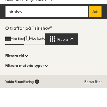
Sök
Fritextsök
Sök
Sökresultat
0
träffar på
sirishov
Visa karta
Visa lista
Filtrera
Filtrera
Filtrera tid
Filtrera materialtyper
Visningsläge
Totalt
Valda filter:
Ritning
Rensa filter
0
träffar
Lista
Karta