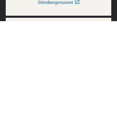
Strindbergsmuseet
Thielska Galleriet
Världskulturmuseerna