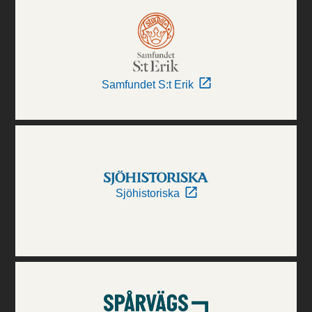
Samfundet S:t Erik
Sjöhistoriska