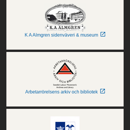
K A Almgren sidenväveri & museum
Arbetarrörelsens arkiv och bibliotek