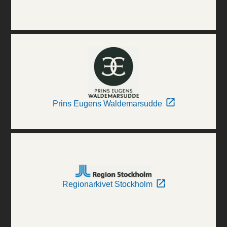
Prins Eugens Waldemarsudde
Regionarkivet Stockholm