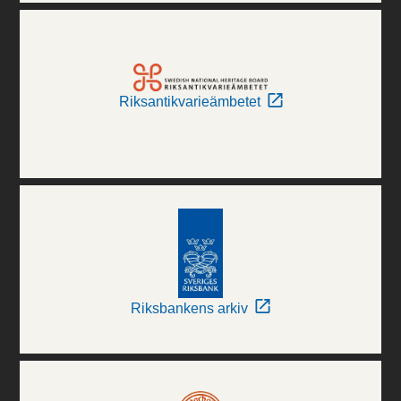
Riksantikvarieämbetet
Riksbankens arkiv