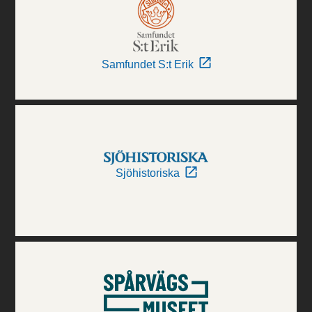
Samfundet S:t Erik
Sjöhistoriska