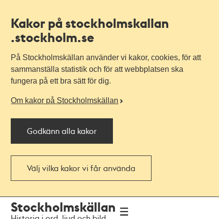
Kakor på stockholmskallan
.stockholm.se
På Stockholmskällan använder vi kakor, cookies, för att
sammanställa statistik och för att webbplatsen ska
fungera på ett bra sätt för dig.
Om kakor på Stockholmskällan
Godkänn alla kakor
Välj vilka kakor vi får använda
Till
Till
Stockholmskällan
navigationen
huvudinnehållet
Historia i ord, ljud och bild