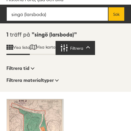
Sök
Fritextsök
Sök
Sökresultat
1
träff på
singö (larsboda)
Visa karta
Visa lista
Filtrera
Filtrera
Filtrera tid
Filtrera materialtyper
Visningsläge
Totalt
1
träffar
Lista
Karta