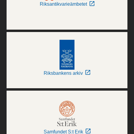
Riksantikvarieämbetet
Riksbankens arkiv
Samfundet S:t Erik