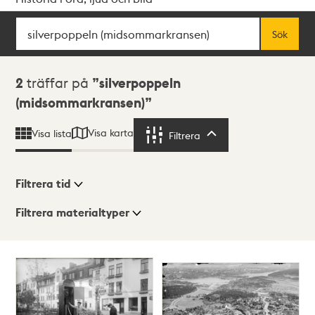
Sök
Fritextsök
Sök
Sökresultat
2
träffar på
silverpoppeln
(midsommarkransen)
Visa karta
Visa lista
Filtrera
Filtrera
Filtrera tid
Filtrera materialtyper
Visningsläge
Totalt
2
träffar
Lista
Karta