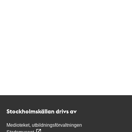
Kontakt
Stockholmskällan
Stockholmskällan drivs av
Medioteket, utbildningsförvaltningen