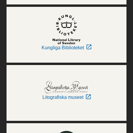
Kungliga Biblioteket
Litografiska museet