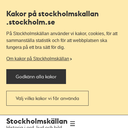
Kakor på stockholmskallan
.stockholm.se
På Stockholmskällan använder vi kakor, cookies, för att
sammanställa statistik och för att webbplatsen ska
fungera på ett bra sätt för dig.
Om kakor på Stockholmskällan
Godkänn alla kakor
Välj vilka kakor vi får använda
Till
Till
Stockholmskällan
navigationen
huvudinnehållet
Historia i ord, ljud och bild