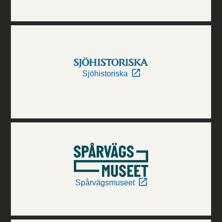
Sjöhistoriska
Spårvägsmuseet