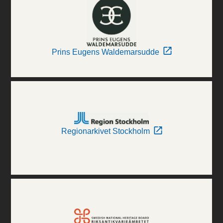
Prins Eugens Waldemarsudde
Regionarkivet Stockholm