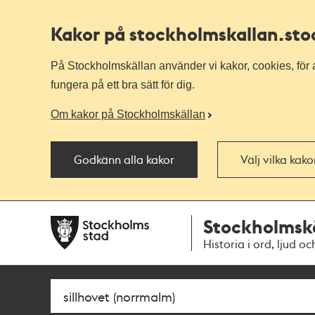
Kakor på stockholmskallan
.st
På Stockholmskällan använder vi kakor, cookies, för a
fungera på ett bra sätt för dig.
Om kakor på Stockholmskällan
Godkänn alla kakor
Välj vilka kak
Till
Till
Stockholmsk
navigationen
huvudinnehållet
Historia i ord, ljud oc
Sök
Fritextsök