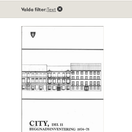
Totalt
Valda filter:
Text
1
träffar