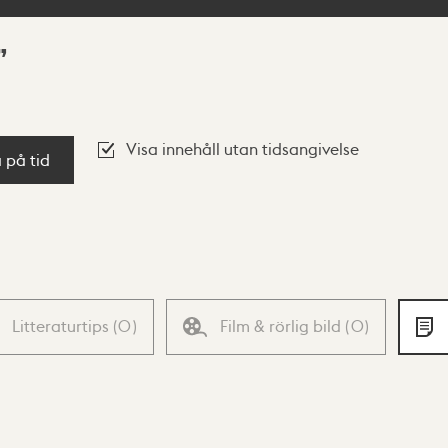
Visa innehåll utan tidsangivelse
a på tid
Litteraturtips
(
0
)
Film & rörlig bild
(
0
)