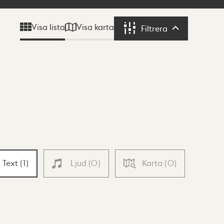
Visa karta
Visa lista
Filtrera
Filtrera
Text
(
1
)
Ljud
(
0
)
Karta
(
0
)