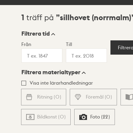
1
sillhovet (norrmalm)
träff på
Sökresultat
Filtrera tid
Från
Till
Visningsläge
Filtrer
Filtrera materialtyper
Lista
Karta
Visa inte lärarhandledningar
Ritning
(
0
)
Föremål
(
0
)
Bildkonst
(
0
)
Foto
(
22
)