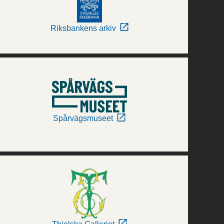
Riksbankens arkiv
Spårvägsmuseet