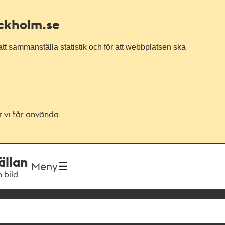
ockholm.se
tt sammanställa statistik och för att webbplatsen ska
or vi får använda
ällan
Meny
h bild