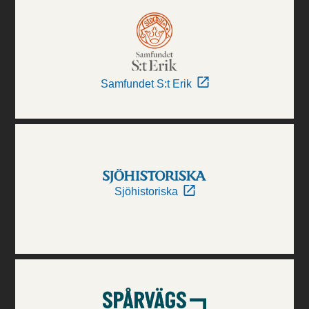
Samfundet S:t Erik
Sjöhistoriska