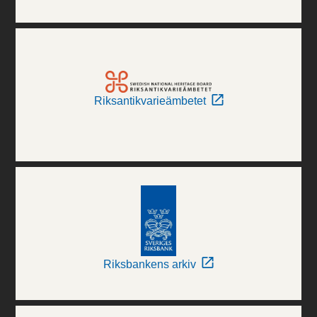
Riksantikvarieämbetet
Riksbankens arkiv