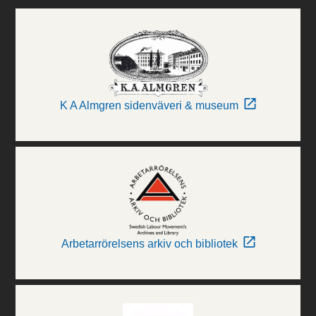
K A Almgren sidenväveri & museum
Arbetarrörelsens arkiv och bibliotek