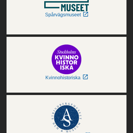
Spårvägsmuseet
Kvinnohistoriska