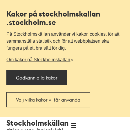
Kakor på stockholmskallan
.stockholm.se
På Stockholmskällan använder vi kakor, cookies, för att
sammanställa statistik och för att webbplatsen ska
fungera på ett bra sätt för dig.
Om kakor på Stockholmskällan
Godkänn alla kakor
Välj vilka kakor vi får använda
Till
Till
Stockholmskällan
navigationen
huvudinnehållet
Historia i ord, ljud och bild