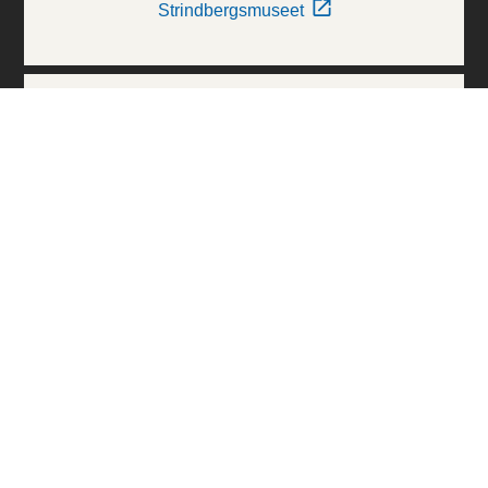
Strindbergsmuseet
Thielska Galleriet
Världskulturmuseerna