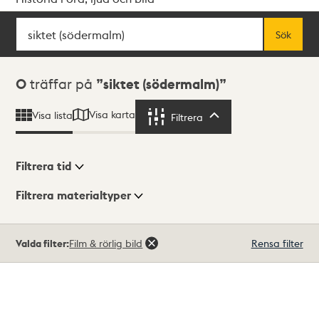
Sök
Fritextsök
Sök
Sökresultat
0
träffar på
siktet (södermalm)
Visa karta
Visa lista
Filtrera
Filtrera
Filtrera tid
Filtrera materialtyper
Visningsläge
Totalt
Valda filter:
Film & rörlig bild
Rensa filter
0
träffar
Lista
Karta