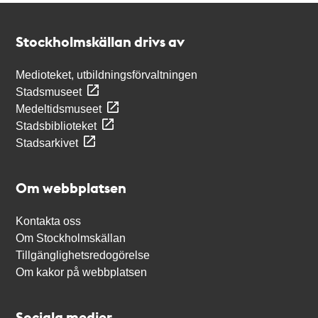
Kontakt
Stockholmskällan
Stockholmskällan drivs av
Medioteket, utbildningsförvaltningen
Stadsmuseet
Medeltidsmuseet
Stadsbiblioteket
Stadsarkivet
Om webbplatsen
Kontakta oss
Om Stockholmskällan
Tillgänglighetsredogörelse
Om kakor på webbplatsen
Sociala medier