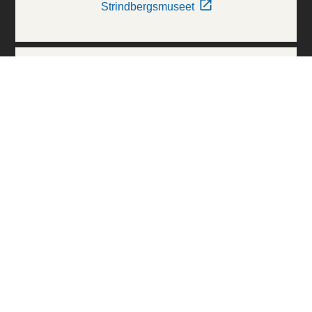
Strindbergsmuseet
Thielska Galleriet
Världskulturmuseerna