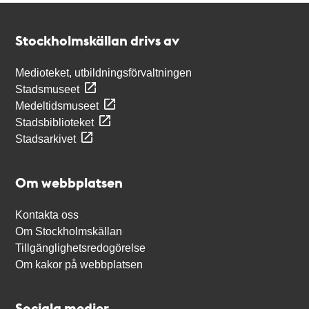
Kontakt
Stockholmskällan
Stockholmskällan drivs av
Medioteket, utbildningsförvaltningen
Stadsmuseet
Medeltidsmuseet
Stadsbiblioteket
Stadsarkivet
Om webbplatsen
Kontakta oss
Om Stockholmskällan
Tillgänglighetsredogörelse
Om kakor på webbplatsen
Sociala medier