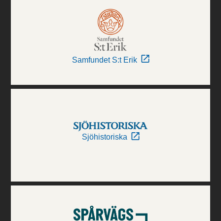
Samfundet S:t Erik
Sjöhistoriska