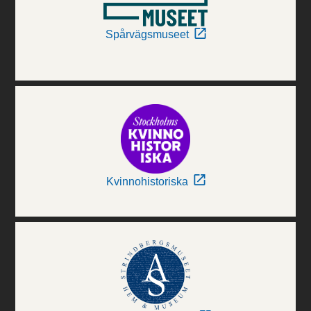
Spårvägsmuseet
Kvinnohistoriska