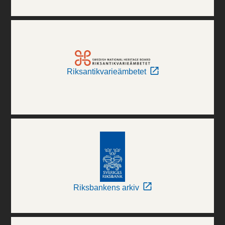
Riksantikvarieämbetet
Riksbankens arkiv