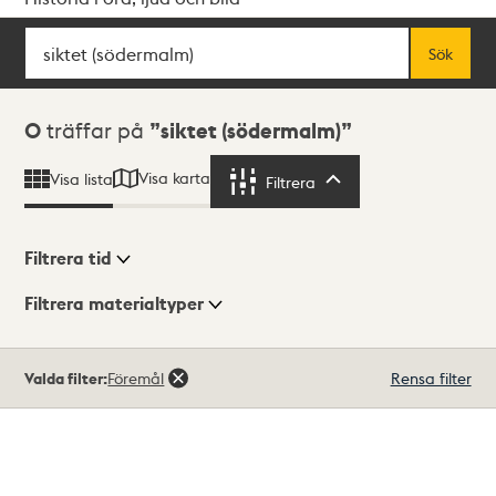
Sök
Fritextsök
Sök
Sökresultat
0
träffar på
siktet (södermalm)
Visa karta
Visa lista
Filtrera
Filtrera
Filtrera tid
Filtrera materialtyper
Visningsläge
Totalt
Valda filter:
Föremål
Rensa filter
0
träffar
Lista
Karta