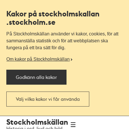
Kakor på stockholmskallan
.stockholm.se
På Stockholmskällan använder vi kakor, cookies, för att
sammanställa statistik och för att webbplatsen ska
fungera på ett bra sätt för dig.
Om kakor på Stockholmskällan
Godkänn alla kakor
Välj vilka kakor vi får använda
Till
Till
Stockholmskällan
navigationen
huvudinnehållet
Historia i ord, ljud och bild