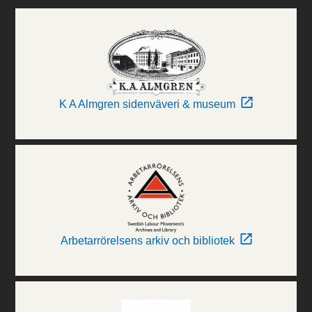
K A Almgren sidenväveri & museum
Arbetarrörelsens arkiv och bibliotek