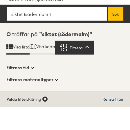
Sök
Fritextsök
Sök
Sökresultat
0
träffar på
siktet (södermalm)
Visa karta
Visa lista
Filtrera
Filtrera
Filtrera tid
Filtrera materialtyper
Visningsläge
Totalt
Valda filter:
Ritning
Rensa filter
0
träffar
Lista
Karta