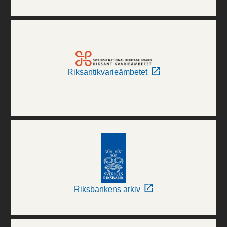
Riksantikvarieämbetet
Riksbankens arkiv