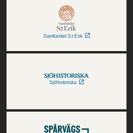
Samfundet S:t Erik
Sjöhistoriska