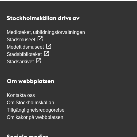
Kontakt
Stockholmskällan
Stockholmskällan drivs av
Medioteket, utbildningsförvaltningen
Stadsmuseet
Medeltidsmuseet
Stadsbiblioteket
Stadsarkivet
Om webbplatsen
Kontakta oss
Om Stockholmskällan
Tillgänglighetsredogörelse
Om kakor på webbplatsen
Sociala medier