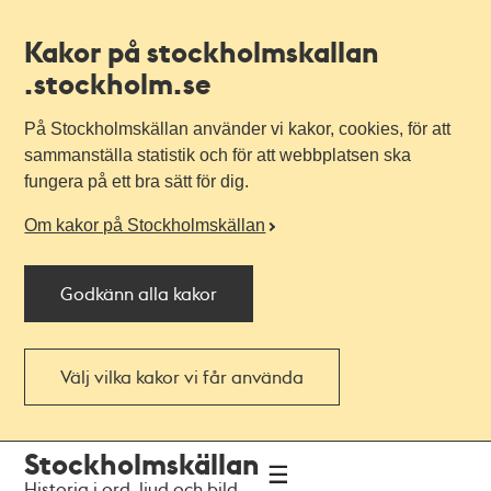
Kakor på stockholmskallan
.stockholm.se
På Stockholmskällan använder vi kakor, cookies, för att
sammanställa statistik och för att webbplatsen ska
fungera på ett bra sätt för dig.
Om kakor på Stockholmskällan
Godkänn alla kakor
Välj vilka kakor vi får använda
Till
Till
Stockholmskällan
navigationen
huvudinnehållet
Historia i ord, ljud och bild