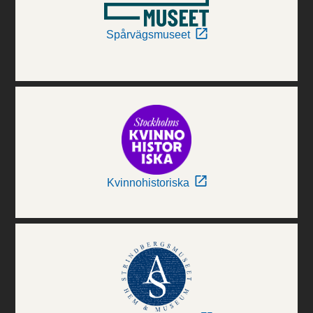
Spårvägsmuseet
Kvinnohistoriska