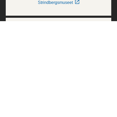
Strindbergsmuseet
Thielska Galleriet
Världskulturmuseerna