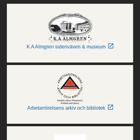
K A Almgren sidenväveri & museum
Arbetarrörelsens arkiv och bibliotek