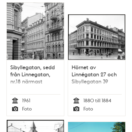
Sibyllegatan, sedd
Hörnet av
från Linnegatan,
Linnégatan 27 och
nr.18 närmast
Sibyllegatan 39
1961
1880 till 1884
Tid
Tid
Foto
Foto
Typ
Typ