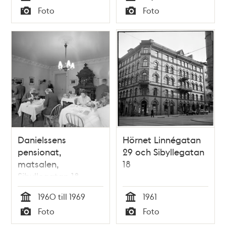
Tid
Tid
Foto
Foto
Typ
Typ
Danielssens
Hörnet Linnégatan
pensionat,
29 och Sibyllegatan
matsalen,
18
Sibyllegatan 18
1960 till 1969
1961
Tid
Tid
Foto
Foto
Typ
Typ