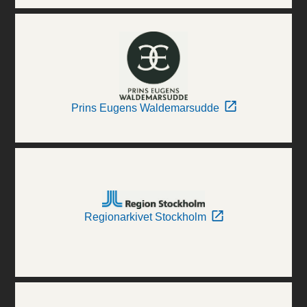
Prins Eugens Waldemarsudde
Regionarkivet Stockholm