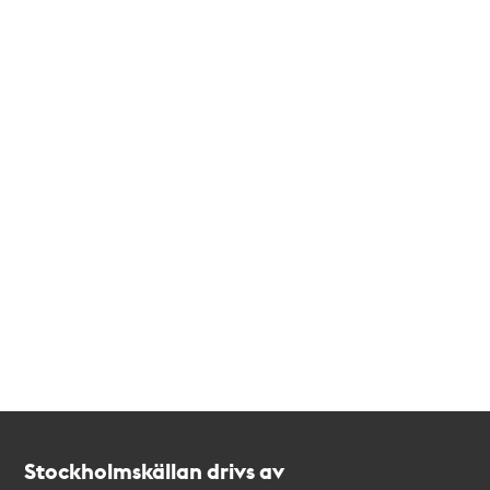
Kontakt
Stockholmskällan
Stockholmskällan drivs av