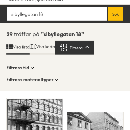
Sök
Fritextsök
Sök
Sökresultat
29
träffar på
sibyllegatan 18
Visa karta
Visa lista
Filtrera
Filtrera
Filtrera tid
Filtrera materialtyper
Visningsläge
Totalt
29
träffar
Lista
Karta