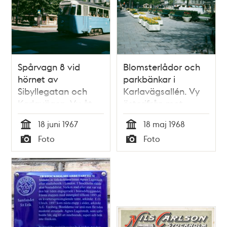
Spårvagn 8 vid
Blomsterlådor och
hörnet av
parkbänkar i
Sibyllegatan och
Karlavägsallén. Vy
Karlavägen. Vy åt
österifrån mot
norr
korsningen av
18 juni 1967
18 maj 1968
Sibyllegatan.
Tid
Tid
Foto
Foto
Pressbyråkiosk i
Typ
Typ
bakgrunden