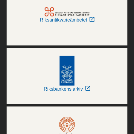
Riksantikvarieämbetet
Riksbankens arkiv