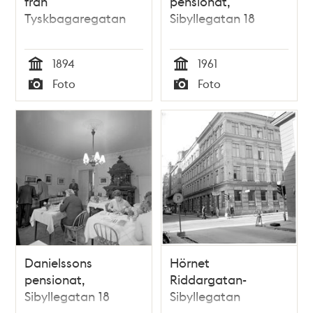
från
pensionat,
Tyskbagaregatan
Sibyllegatan 18
1894
1961
Tid
Tid
Foto
Foto
Typ
Typ
Danielssons
Hörnet
pensionat,
Riddargatan-
Sibyllegatan 18
Sibyllegatan