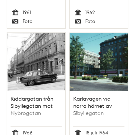
1961
1962
Tid
Tid
Foto
Foto
Typ
Typ
Riddargatan från
Karlavägen vid
Sibyllegatan mot
norra hörnet av
Nybrogatan
Sibyllegatan
1962
18 juli 1964