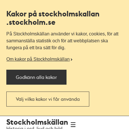
Kakor på stockholmskallan
.stockholm.se
På Stockholmskällan använder vi kakor, cookies, för att
sammanställa statistik och för att webbplatsen ska
fungera på ett bra sätt för dig.
Om kakor på Stockholmskällan
Godkänn alla kakor
Välj vilka kakor vi får använda
Till
Till
Stockholmskällan
navigationen
huvudinnehållet
Historia i ord, ljud och bild