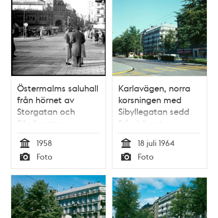
Östermalms saluhall
Karlavägen, norra
från hörnet av
korsningen med
Storgatan och
Sibyllegatan sedd
Sibyllegatan
från hörnet av
Jungfrugatan
1958
18 juli 1964
Tid
Tid
Foto
Foto
Typ
Typ