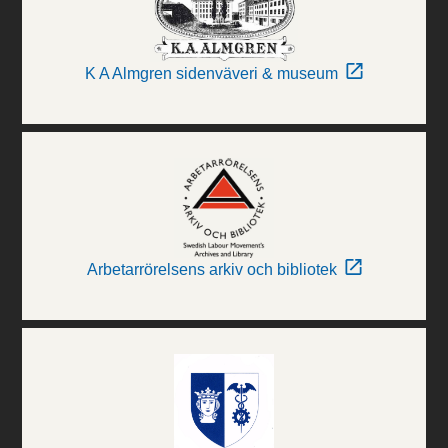
K A Almgren sidenväveri & museum
Arbetarrörelsens arkiv och bibliotek