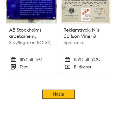
AB Stockholms
Reklamtryck. Nils
arbetarhem,
Carlson Viner &
Sibyllegatan 50-52,
Spirituosa
Jungfrugatan 41-43
(Storken 12)
1893 till 1897
1890 till 1900
Tid
Tid
Text
Bildkonst
Typ
Typ
Nästa