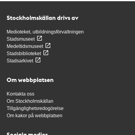
Kontakt
Stockholmskällan
Stockholmskällan drivs av
Medioteket, utbildningsförvaltningen
Stadsmuseet
Medeltidsmuseet
Stadsbiblioteket
Stadsarkivet
Om webbplatsen
Kontakta oss
Om Stockholmskällan
Tillgänglighetsredogörelse
Om kakor på webbplatsen
Sociala medier