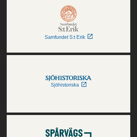
Samfundet S:t Erik
Sjöhistoriska