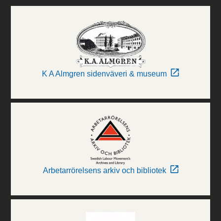
K A Almgren sidenväveri & museum
Arbetarrörelsens arkiv och bibliotek