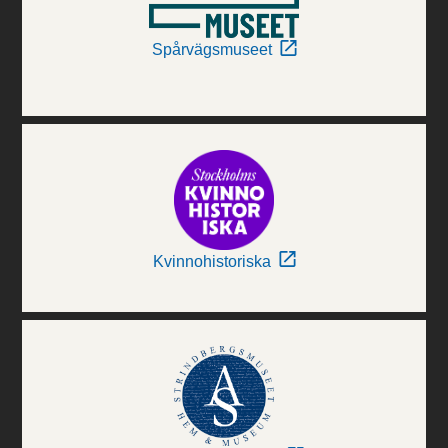
Spårvägsmuseet
Kvinnohistoriska