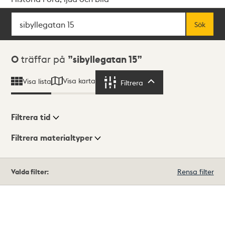
Sök
Fritextsök
Sök
Sökresultat
0
träffar på
sibyllegatan 15
Visa karta
Visa lista
Filtrera
Filtrera
Filtrera tid
Filtrera materialtyper
Visningsläge
Totalt
Valda filter:
Rensa filter
0
träffar
Lista
Karta