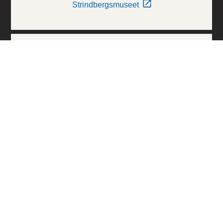
Strindbergsmuseet
Thielska Galleriet
Världskulturmuseerna