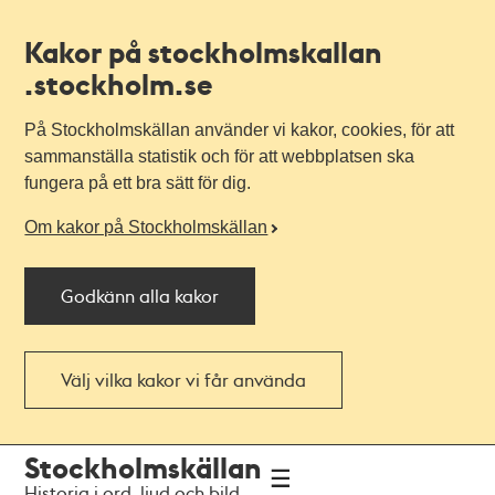
Kakor på stockholmskallan
.stockholm.se
På Stockholmskällan använder vi kakor, cookies, för att
sammanställa statistik och för att webbplatsen ska
fungera på ett bra sätt för dig.
Om kakor på Stockholmskällan
Godkänn alla kakor
Välj vilka kakor vi får använda
Till
Till
Stockholmskällan
navigationen
huvudinnehållet
Historia i ord, ljud och bild