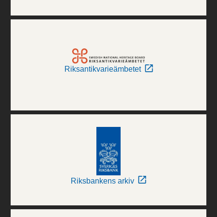
Riksantikvarieämbetet
Riksbankens arkiv