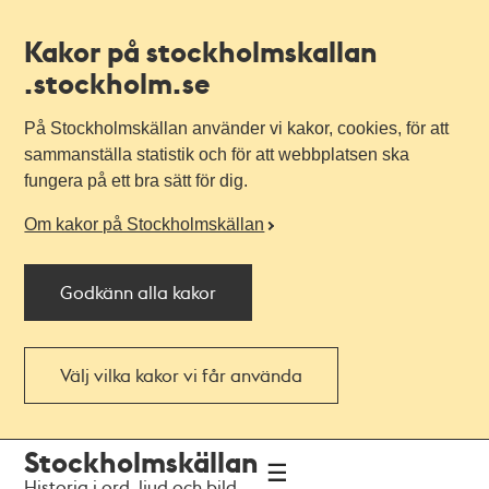
Kakor på stockholmskallan
.stockholm.se
På Stockholmskällan använder vi kakor, cookies, för att
sammanställa statistik och för att webbplatsen ska
fungera på ett bra sätt för dig.
Om kakor på Stockholmskällan
Godkänn alla kakor
Välj vilka kakor vi får använda
Till
Till
Stockholmskällan
navigationen
huvudinnehållet
Historia i ord, ljud och bild