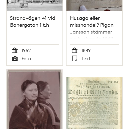
Strandvägen 41 vid
Husaga eller
Banérgatan 1 t.h
misshandel? Pigan
Jansson stämmer
sin husbonde 1849
1962
1849
Tid
Tid
Foto
Text
Typ
Typ