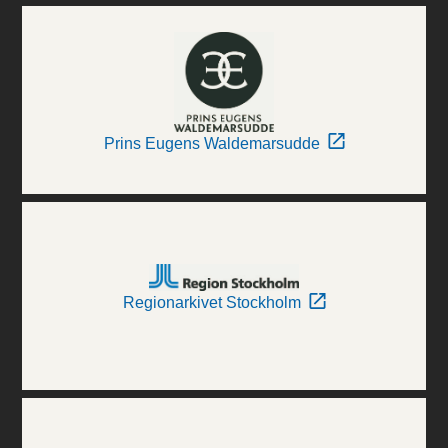
Prins Eugens Waldemarsudde
Regionarkivet Stockholm