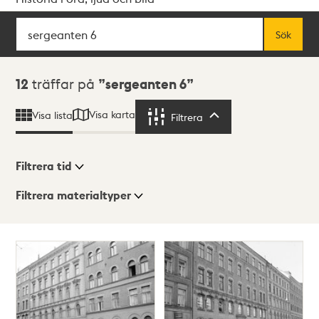
Sök
Fritextsök
Sök
Sökresultat
12
träffar på
sergeanten 6
Visa karta
Visa lista
Filtrera
Filtrera
Filtrera tid
Filtrera materialtyper
Visningsläge
Totalt
12
träffar
Lista
Karta