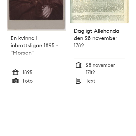
Dagligt Allehanda
En kvinna i
den 28 november
inbrottsligan 1895 -
1782
"Morsan"
28 november
Tid
1895
1782
Tid
Foto
Text
Typ
Typ