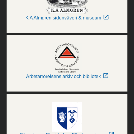
K A Almgren sidenväveri & museum
Arbetarrörelsens arkiv och bibliotek