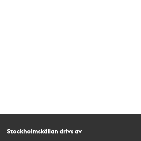
Kontakt
Stockholmskällan
Stockholmskällan drivs av