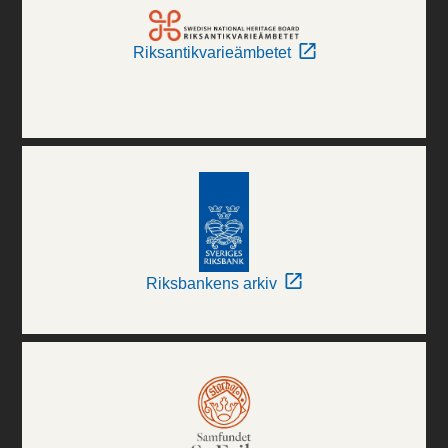
Riksantikvarieämbetet
Riksbankens arkiv