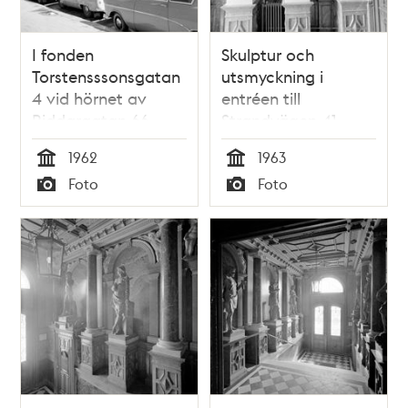
I fonden
Skulptur och
Torstensssonsgatan
utsmyckning i
4 vid hörnet av
entréen till
Riddargatan 66
Strandvägen 41
1962
1963
Tid
Tid
Foto
Foto
Typ
Typ