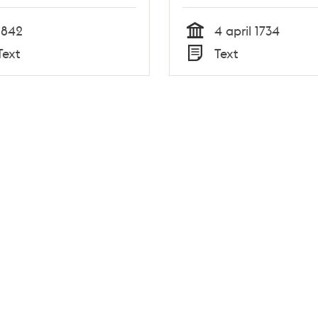
1842
4 april 1734
Tid
Text
Text
Typ