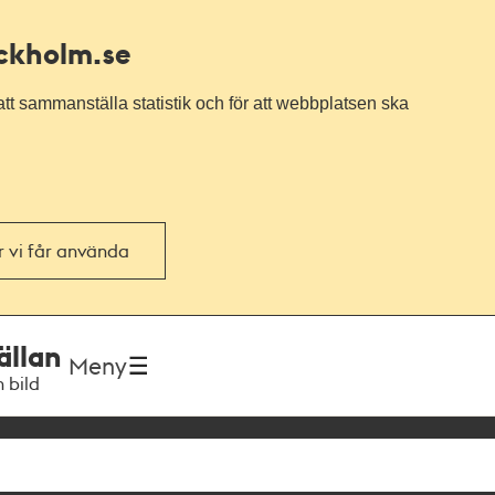
ockholm.se
tt sammanställa statistik och för att webbplatsen ska
or vi får använda
ällan
Meny
h bild