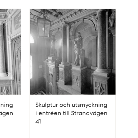
kning
Skulptur och utsmyckning
vägen
i entréen till Strandvägen
41