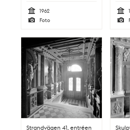
1962
Tid
Tid
Foto
Typ
Typ
Strandvägen 41, entréen
Skulp