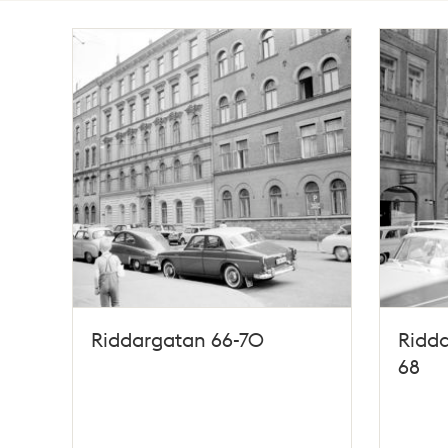
Totalt
13
träffar
Riddargatan 66-70
Ridda
68