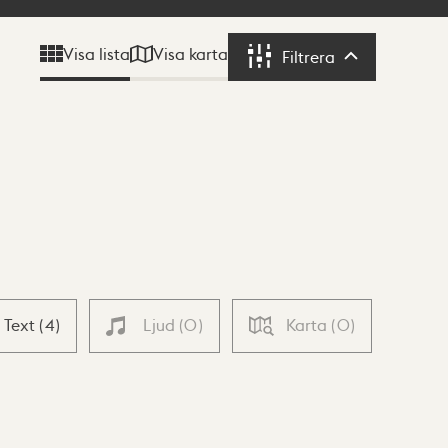
Visa karta
Visa lista
Filtrera
Filtrera
Text
(
4
)
Ljud
(
0
)
Karta
(
0
)