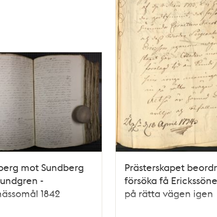
berg mot Sundberg
Prästerskapet beord
undgren -
försöka få Erickssön
mässomål 1842
på rätta vägen igen