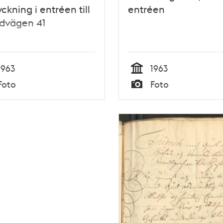
ckning i entréen till
entréen
ndvägen 41
1963
1963
Tid
Foto
Foto
Typ