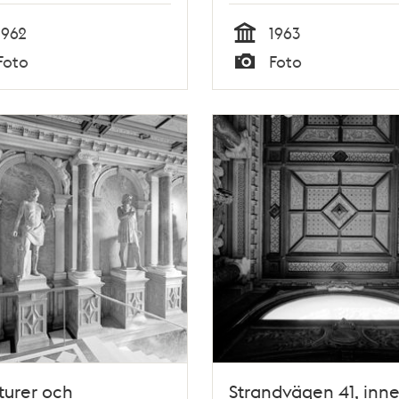
1962
1963
Tid
Foto
Foto
Typ
turer och
Strandvägen 41, inne