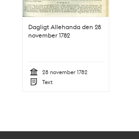
Dagligt Allehanda den 28
november 1782
28 november 1782
Tid
Text
Typ
Kontakt