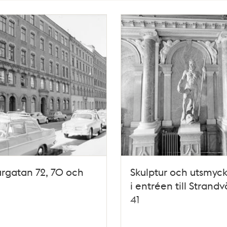
rgatan 72, 70 och
Skulptur och utsmyc
i entréen till Strand
41