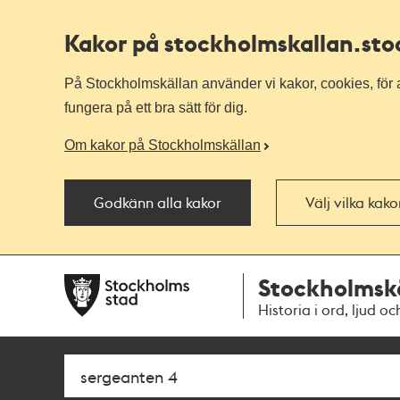
Kakor på stockholmskallan
.st
På Stockholmskällan använder vi kakor, cookies, för a
fungera på ett bra sätt för dig.
Om kakor på Stockholmskällan
Godkänn alla kakor
Välj vilka kak
Till
Till
Stockholmsk
navigationen
huvudinnehållet
Historia i ord, ljud oc
Sök
Fritextsök