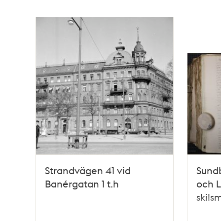
Strandvägen 41 vid
Sund
Banérgatan 1 t.h
och L
skils