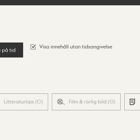
Visa innehåll utan tidsangivelse
a på tid
Litteraturtips
(
0
)
Film & rörlig bild
(
0
)