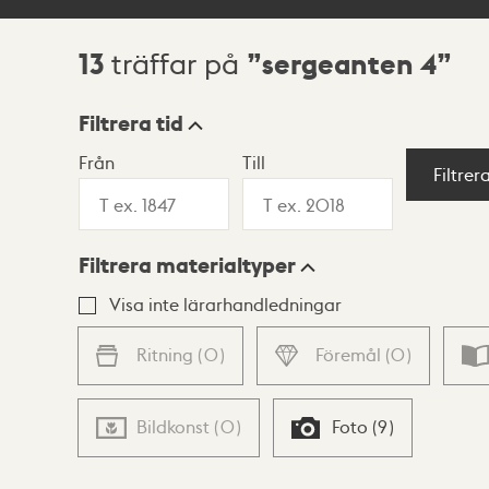
13
sergeanten 4
träffar på
Sökresultat
Filtrera tid
Från
Till
Visningsläge
Filtrer
Filtrera materialtyper
Lista
Karta
Visa inte lärarhandledningar
Ritning
(
0
)
Föremål
(
0
)
Bildkonst
(
0
)
Foto
(
9
)