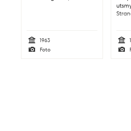
utsmy
Stra
1963
Tid
Tid
Foto
Typ
Typ