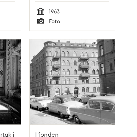
1963
Tid
Foto
Typ
rtak i
I fonden